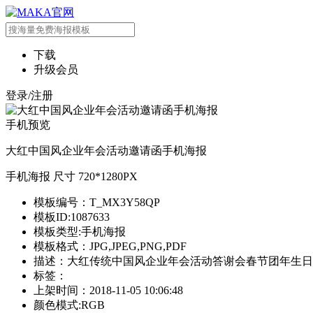
下载
升级会员
登录/注册
手机预览
大红中国风企业年会活动邀请函手机海报
手机海报 尺寸 720*1280PX
模板编号：T_MX3Y58QP
模板ID:1087633
模板类型:手机海报
模板格式：JPG,JPEG,PNG,PDF
描述：大红传统中国风企业年会活动答谢会春节团年生日
标签：
上架时间：2018-11-05 10:06:48
颜色模式:RGB