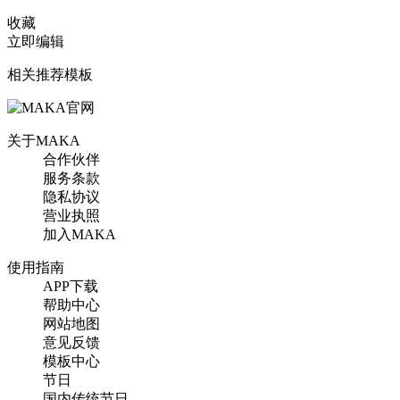
收藏
立即编辑
相关推荐模板
关于MAKA
合作伙伴
服务条款
隐私协议
营业执照
加入MAKA
使用指南
APP下载
帮助中心
网站地图
意见反馈
模板中心
节日
国内传统节日