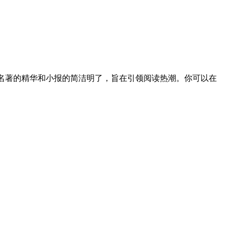
名著的精华和小报的简洁明了，旨在引领阅读热潮。你可以在