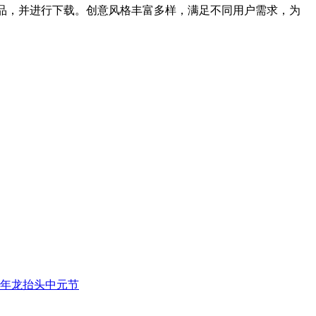
品，并进行下载。创意风格丰富多样，满足不同用户需求，为
年
龙抬头
中元节