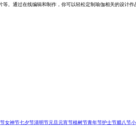
图片等。通过在线编辑和制作，你可以轻松定制瑜伽相关的设计作
节
女神节
七夕节
清明节
元旦
元宵节
植树节
青年节
护士节
腊八节
小