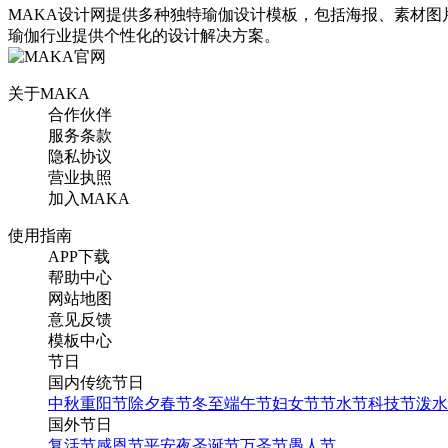
简约瑜伽普拉提招生培训
MAKA设计网提供多种独特瑜伽设计模板，包括海报、素材
中心招募瑜伽普拉提会员
瑜伽行业提供个性化的设计解决方案。
宣传单
关于MAKA
合作伙伴
服务条款
找相似
隐私协议
宣传单
营业执照
加入MAKA
使用指南
简约瑜伽普拉提培训健身
APP下载
招生会员招募瑜伽普拉提
帮助中心
会所宣传单
网站地图
意见反馈
模板中心
节日
找相似
国内传统节日
宣传单
中秋
重阳节
除夕
春节
冬至
端午节
妇女节
节水节
科技节
泼水
国外节日
复活节
感恩节
平安夜
圣诞节
万圣节
愚人节