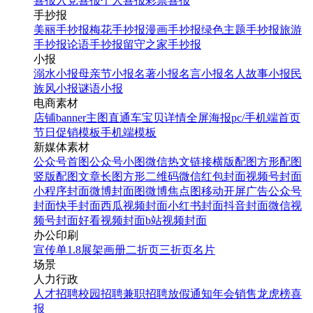
喜报
入党喜报
个人喜报
彩票喜报
手抄报
美丽手抄报
梅花手抄报
漫画手抄报
绿色主题手抄报
旅游
手抄报
论语手抄报
留守之家手抄报
小报
溺水小报
母亲节小报
名著小报
名言小报
名人故事小报
民
族风小报
谜语小报
电商素材
店铺banner
主图直通车
宝贝详情
全屏海报
pc/手机端首页
节日促销模板
手机端模板
新媒体素材
公众号首图
公众号小图
微信热文链接
横版配图
方形配图
竖版配图
文章长图
方形二维码
微信红包封面
视频号封面
小程序封面
微博封面图
微博焦点图
移动开屏广告
公众号
封面
快手封面
西瓜视频封面
小红书封面
抖音封面
微信视
频号封面
好看视频封面
b站视频封面
办公印刷
宣传单
1.8展架
画册
二折页
三折页
名片
场景
人力行政
人才招聘
校园招聘
兼职招聘
放假通知
年会
销售龙虎榜
喜
报