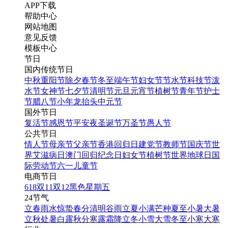
APP下载
帮助中心
网站地图
意见反馈
模板中心
节日
国内传统节日
中秋
重阳节
除夕
春节
冬至
端午节
妇女节
节水节
科技节
泼
水节
女神节
七夕节
清明节
元旦
元宵节
植树节
青年节
护士
节
腊八节
小年
龙抬头
中元节
国外节日
复活节
感恩节
平安夜
圣诞节
万圣节
愚人节
公共节日
情人节
母亲节
父亲节
香港回归日
建党节
教师节
国庆节
世
界艾滋病日
澳门回归纪念日
妇女节
植树节
世界地球日
国
际劳动节
六一儿童节
电商节日
618
双11
双12
黑色星期五
24节气
立春
雨水
惊蛰
春分
清明
谷雨
立夏
小满
芒种
夏至
小暑
大暑
立秋
处暑
白露
秋分
寒露
霜降
立冬
小雪
大雪
冬至
小寒
大寒