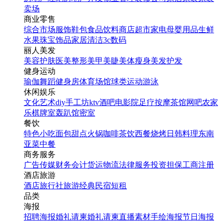
卖场
商业零售
综合市场
服饰鞋包
食品饮料
商店超市
家电
母婴用品
生鲜
水果
珠宝饰品
家居清洁
3c数码
丽人美发
美容护肤
医美整形
美甲美睫
美体瘦身
美发护发
健身运动
瑜伽
舞蹈
健身房
体育场馆
球类运动
游泳
休闲娱乐
文化艺术
diy手工坊
ktv
酒吧
电影院
足疗按摩
茶馆
网吧
农家
乐
棋牌室
轰趴馆
密室
餐饮
特色小吃
面包甜点
火锅
咖啡茶饮
西餐
烧烤
日韩料理
东南
亚菜
中餐
商务服务
广告传媒
财务会计
货运物流
法律服务
投资担保
工商注册
酒店旅游
酒店
旅行社
旅游经典
民宿短租
品类
海报
招聘海报
婚礼请柬
婚礼请柬
直播素材
手绘海报
节日海报