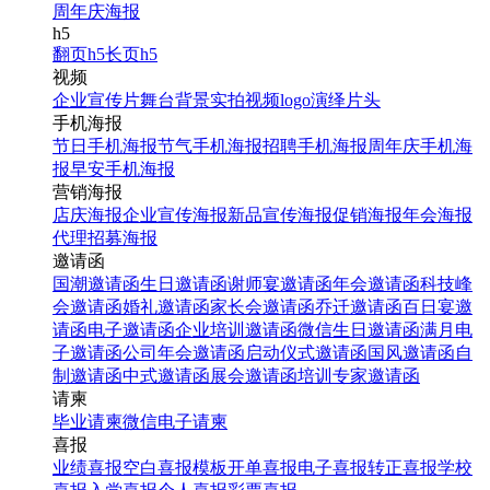
周年庆海报
h5
翻页h5
长页h5
视频
企业宣传片
舞台背景
实拍视频
logo演绎
片头
手机海报
节日手机海报
节气手机海报
招聘手机海报
周年庆手机海
报
早安手机海报
营销海报
店庆海报
企业宣传海报
新品宣传海报
促销海报
年会海报
代理招募海报
邀请函
国潮邀请函
生日邀请函
谢师宴邀请函
年会邀请函
科技峰
会邀请函
婚礼邀请函
家长会邀请函
乔迁邀请函
百日宴邀
请函
电子邀请函
企业培训邀请函
微信生日邀请函
满月电
子邀请函
公司年会邀请函
启动仪式邀请函
国风邀请函
自
制邀请函
中式邀请函
展会邀请函
培训专家邀请函
请柬
毕业请柬
微信电子请柬
喜报
业绩喜报
空白喜报模板
开单喜报
电子喜报
转正喜报
学校