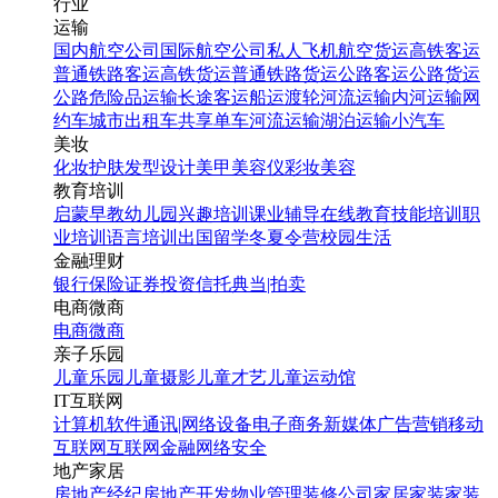
行业
运输
国内航空公司
国际航空公司
私人飞机
航空货运
高铁客运
普通铁路客运
高铁货运
普通铁路货运
公路客运
公路货运
公路危险品运输
长途客运
船运
渡轮
河流运输
内河运输
网
约车
城市出租车
共享单车
河流运输
湖泊运输
小汽车
美妆
化妆
护肤
发型设计
美甲
美容仪
彩妆
美容
教育培训
启蒙早教
幼儿园
兴趣培训
课业辅导
在线教育
技能培训
职
业培训
语言培训
出国留学
冬夏令营
校园生活
金融理财
银行
保险
证券投资
信托
典当|拍卖
电商微商
电商
微商
亲子乐园
儿童乐园
儿童摄影
儿童才艺
儿童运动馆
IT互联网
计算机软件
通讯|网络设备
电子商务
新媒体
广告营销
移动
互联网
互联网金融
网络安全
地产家居
房地产经纪
房地产开发
物业管理
装修公司
家居家装
家装