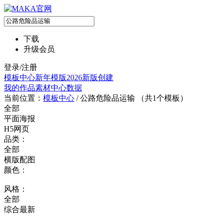
下载
升级会员
登录/注册
模板中心
新年模版
2026新版
创建
我的作品
素材中心
数据
当前位置：
模板中心
/
公路危险品运输 （共
1
个模板）
全部
平面海报
H5网页
品类：
全部
横版配图
颜色：
风格：
全部
综合
最新