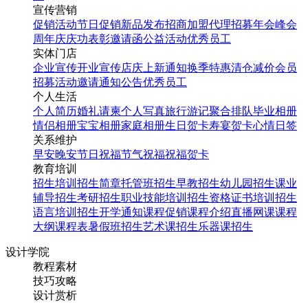
宣传营销
促销活动
节日促销
新品发布
招商加盟
代理招募
年会
峰会
周年庆
庆功表彰
邀请函
公益活动
优秀员工
实体门店
企业宣传
开业宣传
店庆
上新通知
换季特惠
清仓减价
会员
招募
活动邀请
通知公告
优秀员工
个人生活
个人简历
婚礼请柬
个人写真
旅行游记
聚合排队
毕业相册
情侣相册
宝宝相册
家庭相册
生日贺卡
寿宴贺卡
心情日签
关系维护
早安
晚安
节日祝福
节气祝福
祝福贺卡
教育培训
招生培训
招生简章
托管班招生
早教招生
幼儿园招生
课业
辅导招生
考研招生
职业技能培训招生
资格证书培训招生
语言培训招生
开学通知
课程促销
课程介绍
直播网课
课程
大纲
课程表
暑假班招生
艺术课招生
乐器课招生
设计学院
教程素材
技巧攻略
设计赏析