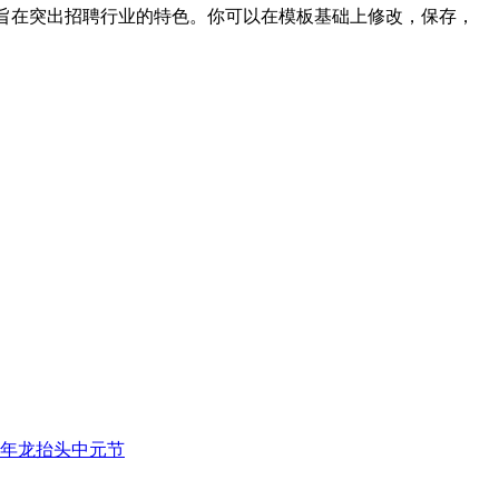
旨在突出招聘行业的特色。你可以在模板基础上修改，保存，
年
龙抬头
中元节