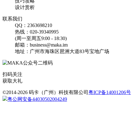
技巧攻略
翻页H5
设计赏析
联系我们
QQ：2363698210
热线：020-39340995
(周一至周五9:00 - 18:30)
邮箱：business@maka.im
地址：广州市海珠区琶洲大道83号宝地广场
母亲节快乐手机海报设计
模板素材
扫码关注
获取大礼
找相似
手机海报
©2014-2026 码卡（广州）科技有限公司
粤ICP备14001206号
粤公网安备44030502004249