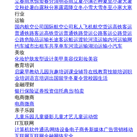
立春
雨水
惊蛰
春分
清明
谷雨
立夏
小满
芒种
夏至
小暑
大暑
立秋
处暑
白露
秋分
寒露
霜降
立冬
小雪
大雪
冬至
小寒
大寒
行业
运输
国内航空公司
国际航空公司
私人飞机
航空货运
高铁客运
浪漫初夏清新秀恩爱相册
普通铁路客运
高铁货运
普通铁路货运
公路客运
公路货运
520情侣纪念相册
公路危险品运输
长途客运
船运
渡轮
河流运输
内河运输
网
约车
城市出租车
共享单车
河流运输
湖泊运输
小汽车
美妆
找相似
化妆
护肤
发型设计
美甲
美容仪
彩妆
美容
翻页H5
教育培训
启蒙早教
幼儿园
兴趣培训
课业辅导
在线教育
技能培训
职
业培训
语言培训
出国留学
冬夏令营
校园生活
金融理财
银行
保险
证券投资
信托
典当|拍卖
电商微商
电商
微商
亲子乐园
简约卡通亲子时光纪念相
儿童乐园
儿童摄影
儿童才艺
儿童运动馆
册H5
IT互联网
计算机软件
通讯|网络设备
电子商务
新媒体
广告营销
移动
互联网
互联网金融
网络安全