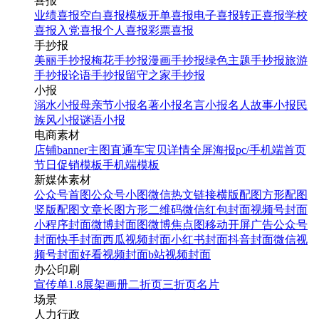
喜报
找相似
业绩喜报
空白喜报模板
开单喜报
电子喜报
转正喜报
学校
翻页H5
喜报
入党喜报
个人喜报
彩票喜报
手抄报
美丽手抄报
梅花手抄报
漫画手抄报
绿色主题手抄报
旅游
手抄报
论语手抄报
留守之家手抄报
小报
溺水小报
母亲节小报
名著小报
名言小报
名人故事小报
民
母亲节快乐拼图晒图手机
族风小报
谜语小报
海报设计模板
电商素材
店铺banner
主图直通车
宝贝详情
全屏海报
pc/手机端首页
节日促销模板
手机端模板
找相似
新媒体素材
手机海报
公众号首图
公众号小图
微信热文链接
横版配图
方形配图
竖版配图
文章长图
方形二维码
微信红包封面
视频号封面
小程序封面
微博封面图
微博焦点图
移动开屏广告
公众号
封面
快手封面
西瓜视频封面
小红书封面
抖音封面
微信视
频号封面
好看视频封面
b站视频封面
办公印刷
宣传单
1.8展架
画册
二折页
三折页
名片
场景
人力行政