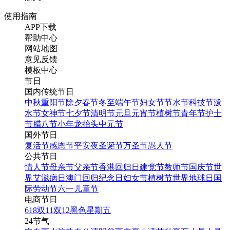
家福H5模版
使用指南
APP下载
帮助中心
网站地图
找相似
意见反馈
翻页H5
模板中心
节日
国内传统节日
中秋
重阳节
除夕
春节
冬至
端午节
妇女节
节水节
科技节
泼
水节
女神节
七夕节
清明节
元旦
元宵节
植树节
青年节
护士
节
腊八节
小年
龙抬头
中元节
中国风设计风格红色简洁
国外节日
大气过年家庭家庭相册全
复活节
感恩节
平安夜
圣诞节
万圣节
愚人节
家福H5模版
公共节日
情人节
母亲节
父亲节
香港回归日
建党节
教师节
国庆节
世
界艾滋病日
澳门回归纪念日
妇女节
植树节
世界地球日
国
际劳动节
六一儿童节
找相似
电商节日
翻页H5
618
双11
双12
黑色星期五
24节气