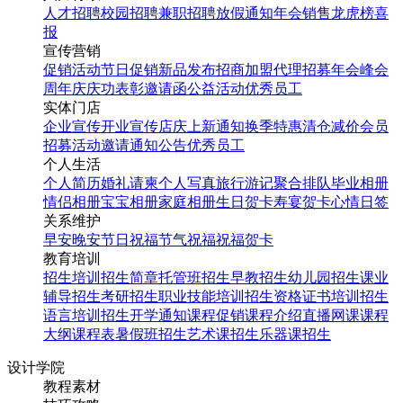
人才招聘
校园招聘
兼职招聘
放假通知
年会
销售龙虎榜
喜
报
粉色母亲节宣传晒图手机
宣传营销
海报设计图模板
促销活动
节日促销
新品发布
招商加盟
代理招募
年会
峰会
周年庆
庆功表彰
邀请函
公益活动
优秀员工
实体门店
找相似
企业宣传
开业宣传
店庆
上新通知
换季特惠
清仓减价
会员
手机海报
招募
活动邀请
通知公告
优秀员工
个人生活
个人简历
婚礼请柬
个人写真
旅行游记
聚合排队
毕业相册
情侣相册
宝宝相册
家庭相册
生日贺卡
寿宴贺卡
心情日签
关系维护
早安
晚安
节日祝福
节气祝福
祝福贺卡
教育培训
招生培训
招生简章
托管班招生
早教招生
幼儿园招生
课业
辅导招生
考研招生
职业技能培训招生
资格证书培训招生
语言培训招生
开学通知
课程促销
课程介绍
直播网课
课程
母亲节活动母亲节相册致
大纲
课程表
暑假班招生
艺术课招生
乐器课招生
美丽的你老时光
设计学院
教程素材
找相似