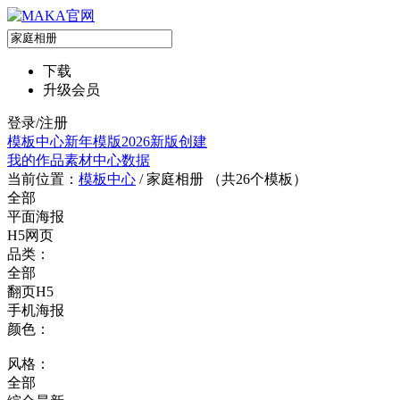
下载
升级会员
登录/注册
模板中心
新年模版
2026新版
创建
我的作品
素材中心
数据
当前位置：
模板中心
/
家庭相册 （共
26
个模板）
全部
平面海报
H5网页
品类：
全部
翻页H5
手机海报
颜色：
风格：
全部