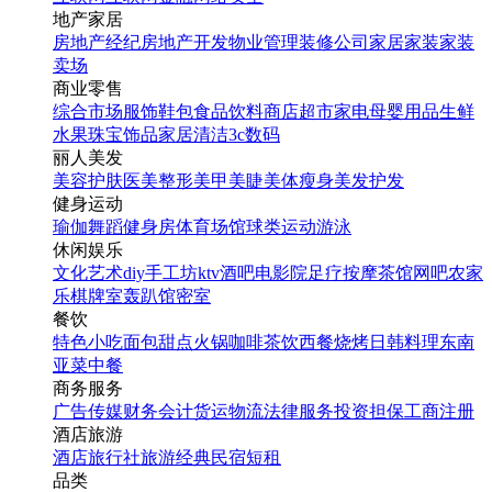
找相似
地产家居
翻页H5
房地产经纪
房地产开发
物业管理
装修公司
家居家装
家装
卖场
商业零售
综合市场
服饰鞋包
食品饮料
商店超市
家电
母婴用品
生鲜
水果
珠宝饰品
家居清洁
3c数码
丽人美发
美容护肤
医美整形
美甲美睫
美体瘦身
美发护发
健身运动
瑜伽
舞蹈
健身房
体育场馆
球类运动
游泳
情侣相册（唯美风格简约
休闲娱乐
风格）
文化艺术
diy手工坊
ktv
酒吧
电影院
足疗按摩
茶馆
网吧
农家
乐
棋牌室
轰趴馆
密室
餐饮
找相似
特色小吃
面包甜点
火锅
咖啡茶饮
西餐
烧烤
日韩料理
东南
翻页H5
亚菜
中餐
商务服务
广告传媒
财务会计
货运物流
法律服务
投资担保
工商注册
酒店旅游
酒店
旅行社
旅游经典
民宿短租
品类