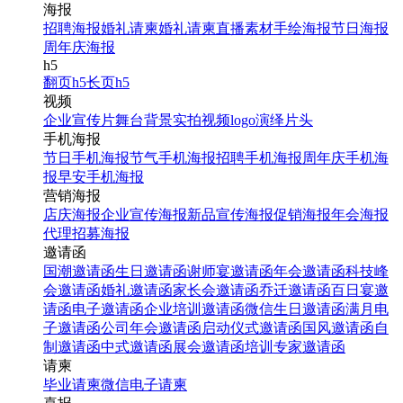
海报
招聘海报
婚礼请柬
婚礼请柬
直播素材
手绘海报
节日海报
相册通用模板
周年庆海报
h5
找相似
翻页h5
长页h5
翻页H5
视频
企业宣传片
舞台背景
实拍视频
logo演绎
片头
手机海报
节日手机海报
节气手机海报
招聘手机海报
周年庆手机海
报
早安手机海报
营销海报
店庆海报
企业宣传海报
新品宣传海报
促销海报
年会海报
代理招募海报
邀请函
国潮邀请函
生日邀请函
谢师宴邀请函
年会邀请函
科技峰
会邀请函
婚礼邀请函
家长会邀请函
乔迁邀请函
百日宴邀
蓝色简约企业团队风采展
请函
电子邀请函
企业培训邀请函
微信生日邀请函
满月电
示相册企业文化宣传册翻
子邀请函
公司年会邀请函
启动仪式邀请函
国风邀请函
自
页H5
制邀请函
中式邀请函
展会邀请函
培训专家邀请函
请柬
毕业请柬
微信电子请柬