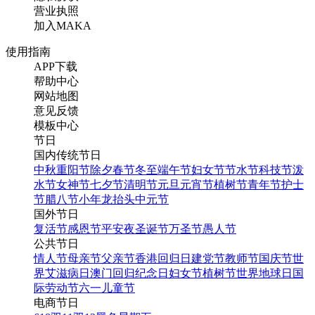
营业执照
加入MAKA
使用指南
APP下载
帮助中心
蓝色简约风复活节促销海
网站地图
报
意见反馈
模板中心
节日
找相似
国内传统节日
手机海报
中秋
重阳节
除夕
春节
冬至
端午节
妇女节
节水节
科技节
泼
水节
女神节
七夕节
清明节
元旦
元宵节
植树节
青年节
护士
节
腊八节
小年
龙抬头
中元节
国外节日
复活节
感恩节
平安夜
圣诞节
万圣节
愚人节
公共节日
情人节
母亲节
父亲节
香港回归日
建党节
教师节
国庆节
世
界艾滋病日
澳门回归纪念日
妇女节
植树节
世界地球日
国
际劳动节
六一儿童节
电商节日