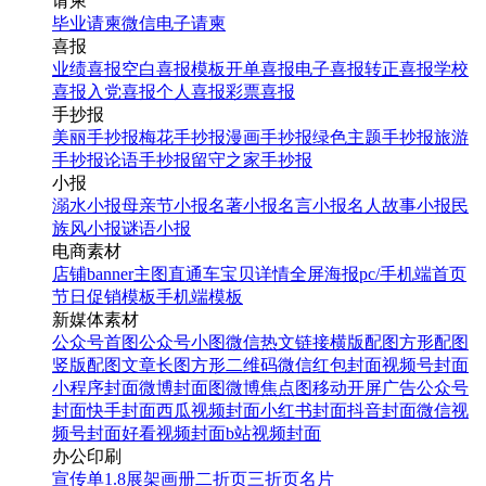
请柬
毕业请柬
微信电子请柬
喜报
业绩喜报
空白喜报模板
开单喜报
电子喜报
转正喜报
学校
喜报
入党喜报
个人喜报
彩票喜报
手抄报
美丽手抄报
梅花手抄报
漫画手抄报
绿色主题手抄报
旅游
手抄报
论语手抄报
留守之家手抄报
小报
溺水小报
母亲节小报
名著小报
名言小报
名人故事小报
民
白色扁平风复活节促销海
族风小报
谜语小报
报
电商素材
店铺banner
主图直通车
宝贝详情
全屏海报
pc/手机端首页
节日促销模板
手机端模板
找相似
新媒体素材
手机海报
公众号首图
公众号小图
微信热文链接
横版配图
方形配图
竖版配图
文章长图
方形二维码
微信红包封面
视频号封面
小程序封面
微博封面图
微博焦点图
移动开屏广告
公众号
封面
快手封面
西瓜视频封面
小红书封面
抖音封面
微信视
频号封面
好看视频封面
b站视频封面
办公印刷
宣传单
1.8展架
画册
二折页
三折页
名片