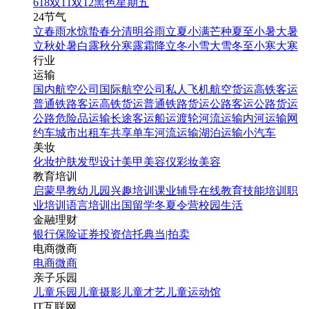
618
双11
双12
黑色星期五
桔色手绘风复活节促销海
24节气
报
立春
雨水
惊蛰
春分
清明
谷雨
立夏
小满
芒种
夏至
小暑
大暑
立秋
处暑
白露
秋分
寒露
霜降
立冬
小雪
大雪
冬至
小寒
大寒
行业
找相似
运输
手机海报
国内航空公司
国际航空公司
私人飞机
航空货运
高铁客运
普通铁路客运
高铁货运
普通铁路货运
公路客运
公路货运
公路危险品运输
长途客运
船运
渡轮
河流运输
内河运输
网
约车
城市出租车
共享单车
河流运输
湖泊运输
小汽车
美妆
化妆
护肤
发型设计
美甲
美容仪
彩妆
美容
教育培训
启蒙早教
幼儿园
兴趣培训
课业辅导
在线教育
技能培训
职
业培训
语言培训
出国留学
冬夏令营
校园生活
金融理财
蓝色卡通风复活节促销海
银行
保险
证券投资
信托
典当|拍卖
报
电商微商
电商
微商
亲子乐园
找相似
儿童乐园
儿童摄影
儿童才艺
儿童运动馆
手机海报
IT互联网