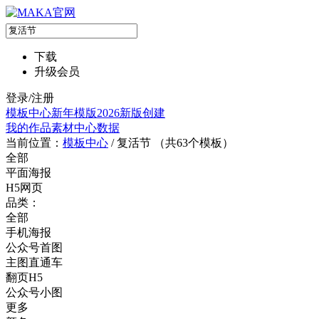
下载
升级会员
登录/注册
模板中心
新年模版
2026新版
创建
我的作品
素材中心
数据
当前位置：
模板中心
/
复活节 （共
63
个模板）
全部
平面海报
H5网页
品类：
全部
手机海报
公众号首图
主图直通车
翻页H5
公众号小图
更多