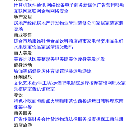
计算机软件
通讯|网络设备
电子商务
新媒体
广告营销
移动
互联网
互联网金融
网络安全
地产家居
房地产经纪
房地产开发
物业管理
装修公司
家居家装
家装
卖场
商业零售
综合市场
服饰鞋包
食品饮料
商店超市
家电
母婴用品
生鲜
水果
珠宝饰品
家居清洁
3c数码
丽人美发
手绘风复活节公众号首图
美容护肤
医美整形
美甲美睫
美体瘦身
美发护发
健身运动
瑜伽
舞蹈
健身房
体育场馆
球类运动
游泳
找相似
休闲娱乐
公众号首图
文化艺术
diy手工坊
ktv
酒吧
电影院
足疗按摩
茶馆
网吧
农家
乐
棋牌室
轰趴馆
密室
餐饮
特色小吃
面包甜点
火锅
咖啡茶饮
西餐
烧烤
日韩料理
东南
亚菜
中餐
商务服务
广告传媒
财务会计
货运物流
法律服务
投资担保
工商注册
酒店旅游