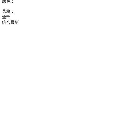
颜色：
风格：
全部
综合
最新
复活节
找相似
翻页H5
复活节模版
找相似
手机海报