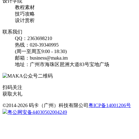
设计学院
找相似
教程素材
手机海报
技巧攻略
设计赏析
联系我们
QQ：2363698210
热线：020-39340995
(周一至周五9:00 - 18:30)
邮箱：business@maka.im
地址：广州市海珠区琶洲大道83号宝地广场
复活节蛋糕甜品美食促销
海报
扫码关注
获取大礼
©2014-2026 码卡（广州）科技有限公司
粤ICP备14001206号
找相似
粤公网安备44030502004249
文章长图