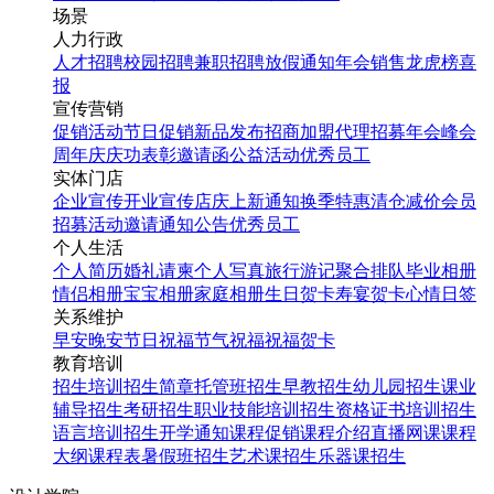
场景
人力行政
人才招聘
校园招聘
兼职招聘
放假通知
年会
销售龙虎榜
喜
蓝色复活节派对手机海报
报
设计图
宣传营销
促销活动
节日促销
新品发布
招商加盟
代理招募
年会
峰会
周年庆
庆功表彰
邀请函
公益活动
优秀员工
找相似
实体门店
手机海报
企业宣传
开业宣传
店庆
上新通知
换季特惠
清仓减价
会员
招募
活动邀请
通知公告
优秀员工
个人生活
个人简历
婚礼请柬
个人写真
旅行游记
聚合排队
毕业相册
情侣相册
宝宝相册
家庭相册
生日贺卡
寿宴贺卡
心情日签
关系维护
早安
晚安
节日祝福
节气祝福
祝福贺卡
教育培训
招生培训
招生简章
托管班招生
早教招生
幼儿园招生
课业
辅导招生
考研招生
职业技能培训招生
资格证书培训招生
欢乐复活节紫色渐变卡通
语言培训招生
开学通知
课程促销
课程介绍
直播网课
课程
风海报
大纲
课程表
暑假班招生
艺术课招生
乐器课招生