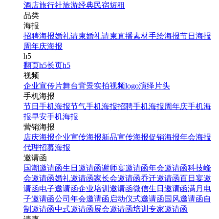
创意复活节手机海报素材
酒店
旅行社
旅游经典
民宿短租
模板图
品类
海报
招聘海报
婚礼请柬
婚礼请柬
直播素材
手绘海报
节日海报
找相似
周年庆海报
手机海报
h5
翻页h5
长页h5
视频
企业宣传片
舞台背景
实拍视频
logo演绎
片头
手机海报
节日手机海报
节气手机海报
招聘手机海报
周年庆手机海
报
早安手机海报
营销海报
店庆海报
企业宣传海报
新品宣传海报
促销海报
年会海报
代理招募海报
橙色卡通手绘欢乐复活节
邀请函
海报
国潮邀请函
生日邀请函
谢师宴邀请函
年会邀请函
科技峰
会邀请函
婚礼邀请函
家长会邀请函
乔迁邀请函
百日宴邀
请函
电子邀请函
企业培训邀请函
微信生日邀请函
满月电
找相似
子邀请函
公司年会邀请函
启动仪式邀请函
国风邀请函
自
手机海报
制邀请函
中式邀请函
展会邀请函
培训专家邀请函