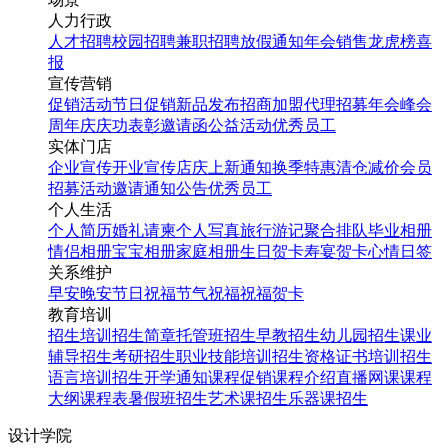
人力行政
人才招聘
校园招聘
兼职招聘
放假通知
年会
销售龙虎榜
喜
报
宣传营销
促销活动
节日促销
新品发布
招商加盟
代理招募
年会
峰会
周年庆
庆功表彰
邀请函
公益活动
优秀员工
实体门店
企业宣传
开业宣传
店庆
上新通知
换季特惠
清仓减价
会员
招募
活动邀请
通知公告
优秀员工
个人生活
个人简历
婚礼请柬
个人写真
旅行游记
聚合排队
毕业相册
情侣相册
宝宝相册
家庭相册
生日贺卡
寿宴贺卡
心情日签
关系维护
早安
晚安
节日祝福
节气祝福
祝福贺卡
教育培训
招生培训
招生简章
托管班招生
早教招生
幼儿园招生
课业
辅导招生
考研招生
职业技能培训招生
资格证书培训招生
语言培训招生
开学通知
课程促销
课程介绍
直播网课
课程
大纲
课程表
暑假班招生
艺术课招生
乐器课招生
设计学院