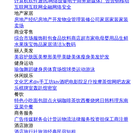
计算机软件
通讯|网络设备
电子商务
新媒体
广告营销
移动
互联网
互联网金融
网络安全
地产家居
房地产经纪
房地产开发
物业管理
装修公司
家居家装
家装
卖场
商业零售
综合市场
服饰鞋包
食品饮料
商店超市
家电
母婴用品
生鲜
水果
珠宝饰品
家居清洁
3c数码
丽人美发
美容护肤
医美整形
美甲美睫
美体瘦身
美发护发
健身运动
瑜伽
舞蹈
健身房
体育场馆
球类运动
游泳
休闲娱乐
文化艺术
diy手工坊
ktv
酒吧
电影院
足疗按摩
茶馆
网吧
农家
乐
棋牌室
轰趴馆
密室
餐饮
特色小吃
面包甜点
火锅
咖啡茶饮
西餐
烧烤
日韩料理
东南
亚菜
中餐
商务服务
广告传媒
财务会计
货运物流
法律服务
投资担保
工商注册
酒店旅游
酒店
旅行社
旅游经典
民宿短租