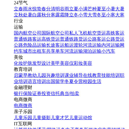
24节气
立春
雨水
惊蛰
春分
清明
谷雨
立夏
小满
芒种
夏至
小暑
大暑
立秋
处暑
白露
秋分
寒露
霜降
立冬
小雪
大雪
冬至
小寒
大寒
行业
运输
国内航空公司
国际航空公司
私人飞机
航空货运
高铁客运
普通铁路客运
高铁货运
普通铁路货运
公路客运
公路货运
公路危险品运输
长途客运
船运
渡轮
河流运输
内河运输
网
约车
城市出租车
共享单车
河流运输
湖泊运输
小汽车
美妆
化妆
护肤
发型设计
美甲
美容仪
彩妆
美容
教育培训
启蒙早教
幼儿园
兴趣培训
课业辅导
在线教育
技能培训
职
业培训
语言培训
出国留学
冬夏令营
校园生活
金融理财
银行
保险
证券投资
信托
典当|拍卖
电商微商
电商
微商
亲子乐园
儿童乐园
儿童摄影
儿童才艺
儿童运动馆
IT互联网