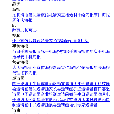
品类
海报
招聘海报
婚礼请柬
婚礼请柬
直播素材
手绘海报
节日海报
周年庆海报
h5
翻页h5
长页h5
视频
企业宣传片
舞台背景
实拍视频
logo演绎
片头
手机海报
节日手机海报
节气手机海报
招聘手机海报
周年庆手机海
报
早安手机海报
营销海报
店庆海报
企业宣传海报
新品宣传海报
促销海报
年会海报
代理招募海报
邀请函
国潮邀请函
生日邀请函
谢师宴邀请函
年会邀请函
科技峰
会邀请函
婚礼邀请函
家长会邀请函
乔迁邀请函
百日宴邀
请函
电子邀请函
企业培训邀请函
微信生日邀请函
满月电
子邀请函
公司年会邀请函
启动仪式邀请函
国风邀请函
自
制邀请函
中式邀请函
展会邀请函
培训专家邀请函
请柬