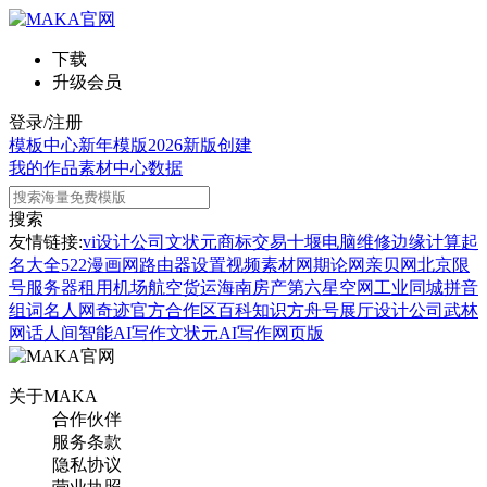
下载
升级会员
登录/注册
模板中心
新年模版
2026新版
创建
我的作品
素材中心
数据
搜索
友情链接:
vi设计公司
文状元
商标交易
十堰电脑维修
边缘计算
起
名大全
522漫画网
路由器设置
视频素材网
期论网
亲贝网
北京限
号
服务器租用
机场航空货运
海南房产
第六星空网
工业同城
拼音
组词
名人网
奇迹官方合作区
百科知识
方舟号
展厅设计公司
武林
网
话人间
智能AI写作
文状元AI写作网页版
关于MAKA
合作伙伴
服务条款
隐私协议