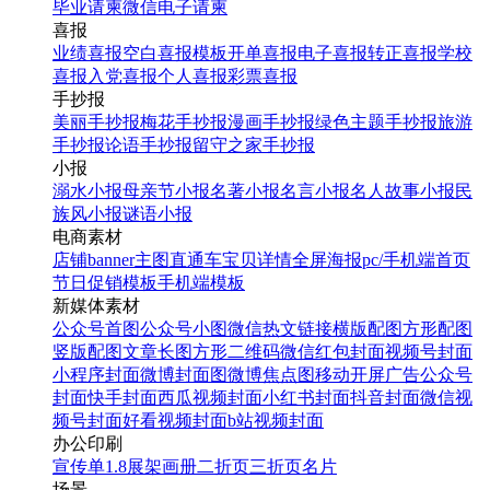
毕业请柬
微信电子请柬
喜报
业绩喜报
空白喜报模板
开单喜报
电子喜报
转正喜报
学校
喜报
入党喜报
个人喜报
彩票喜报
手抄报
美丽手抄报
梅花手抄报
漫画手抄报
绿色主题手抄报
旅游
手抄报
论语手抄报
留守之家手抄报
小报
溺水小报
母亲节小报
名著小报
名言小报
名人故事小报
民
族风小报
谜语小报
电商素材
店铺banner
主图直通车
宝贝详情
全屏海报
pc/手机端首页
节日促销模板
手机端模板
新媒体素材
公众号首图
公众号小图
微信热文链接
横版配图
方形配图
竖版配图
文章长图
方形二维码
微信红包封面
视频号封面
小程序封面
微博封面图
微博焦点图
移动开屏广告
公众号
封面
快手封面
西瓜视频封面
小红书封面
抖音封面
微信视
频号封面
好看视频封面
b站视频封面
办公印刷
宣传单
1.8展架
画册
二折页
三折页
名片
场景