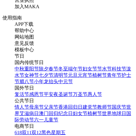
营业执照
加入MAKA
使用指南
APP下载
帮助中心
网站地图
意见反馈
模板中心
节日
国内传统节日
中秋
重阳节
除夕
春节
冬至
端午节
妇女节
节水节
科技节
泼
水节
女神节
七夕节
清明节
元旦
元宵节
植树节
青年节
护士
节
腊八节
小年
龙抬头
中元节
国外节日
复活节
感恩节
平安夜
圣诞节
万圣节
愚人节
公共节日
情人节
母亲节
父亲节
香港回归日
建党节
教师节
国庆节
世
界艾滋病日
澳门回归纪念日
妇女节
植树节
世界地球日
国
际劳动节
六一儿童节
电商节日
618
双11
双12
黑色星期五