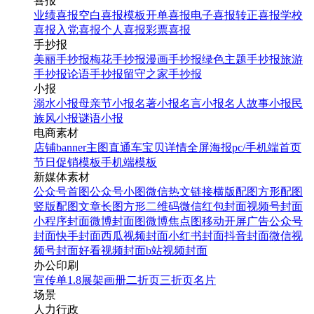
喜报
业绩喜报
空白喜报模板
开单喜报
电子喜报
转正喜报
学校
喜报
入党喜报
个人喜报
彩票喜报
手抄报
美丽手抄报
梅花手抄报
漫画手抄报
绿色主题手抄报
旅游
手抄报
论语手抄报
留守之家手抄报
小报
溺水小报
母亲节小报
名著小报
名言小报
名人故事小报
民
族风小报
谜语小报
电商素材
店铺banner
主图直通车
宝贝详情
全屏海报
pc/手机端首页
节日促销模板
手机端模板
新媒体素材
公众号首图
公众号小图
微信热文链接
横版配图
方形配图
竖版配图
文章长图
方形二维码
微信红包封面
视频号封面
小程序封面
微博封面图
微博焦点图
移动开屏广告
公众号
封面
快手封面
西瓜视频封面
小红书封面
抖音封面
微信视
频号封面
好看视频封面
b站视频封面
办公印刷
宣传单
1.8展架
画册
二折页
三折页
名片
场景
人力行政