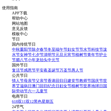
使用指南
APP下载
找相似
帮助中心
翻页H5
网站地图
意见反馈
模板中心
节日
国内传统节日
中秋
重阳节
除夕
春节
冬至
端午节
妇女节
节水节
科技节
泼
水节
女神节
七夕节
清明节
元旦
元宵节
植树节
青年节
护士
节
腊八节
小年
龙抬头
中元节
时尚复古拉杆箱电商详情
国外节日
页
复活节
感恩节
平安夜
圣诞节
万圣节
愚人节
公共节日
情人节
母亲节
父亲节
香港回归日
建党节
教师节
国庆节
世
找相似
界艾滋病日
澳门回归纪念日
妇女节
植树节
世界地球日
国
宝贝详情
际劳动节
六一儿童节
电商节日
618
双11
双12
黑色星期五
24节气