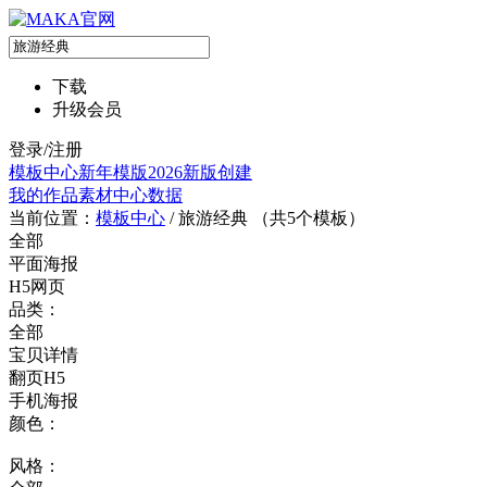
下载
升级会员
登录/注册
模板中心
新年模版
2026新版
创建
我的作品
素材中心
数据
当前位置：
模板中心
/
旅游经典 （共
5
个模板）
全部
平面海报
H5网页
品类：
全部
宝贝详情
翻页H5
手机海报
颜色：
风格：