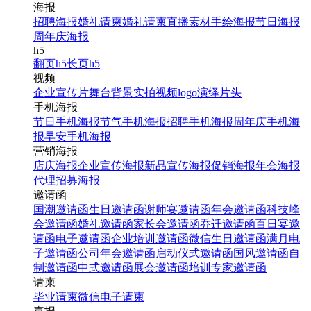
海报
招聘海报
婚礼请柬
婚礼请柬
直播素材
手绘海报
节日海报
周年庆海报
h5
翻页h5
长页h5
视频
企业宣传片
舞台背景
实拍视频
logo演绎
片头
手机海报
节日手机海报
节气手机海报
招聘手机海报
周年庆手机海
报
早安手机海报
营销海报
店庆海报
企业宣传海报
新品宣传海报
促销海报
年会海报
代理招募海报
邀请函
国潮邀请函
生日邀请函
谢师宴邀请函
年会邀请函
科技峰
会邀请函
婚礼邀请函
家长会邀请函
乔迁邀请函
百日宴邀
请函
电子邀请函
企业培训邀请函
微信生日邀请函
满月电
子邀请函
公司年会邀请函
启动仪式邀请函
国风邀请函
自
制邀请函
中式邀请函
展会邀请函
培训专家邀请函
请柬
毕业请柬
微信电子请柬