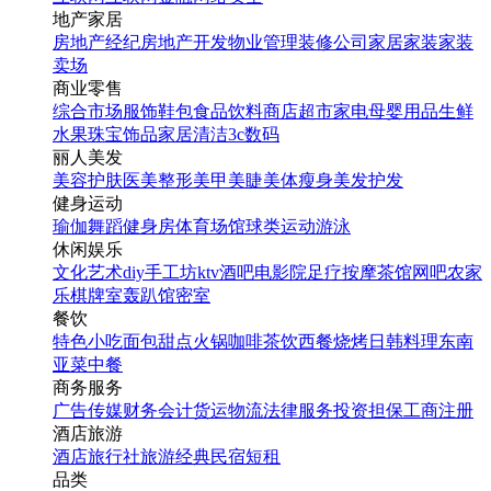
手机海报
地产家居
房地产经纪
房地产开发
物业管理
装修公司
家居家装
家装
卖场
商业零售
综合市场
服饰鞋包
食品饮料
商店超市
家电
母婴用品
生鲜
水果
珠宝饰品
家居清洁
3c数码
丽人美发
美容护肤
医美整形
美甲美睫
美体瘦身
美发护发
健身运动
瑜伽
舞蹈
健身房
体育场馆
球类运动
游泳
休闲娱乐
文化艺术
diy手工坊
ktv
酒吧
电影院
足疗按摩
茶馆
网吧
农家
乐
棋牌室
轰趴馆
密室
餐饮
特色小吃
面包甜点
火锅
咖啡茶饮
西餐
烧烤
日韩料理
东南
亚菜
中餐
商务服务
广告传媒
财务会计
货运物流
法律服务
投资担保
工商注册
酒店旅游
酒店
旅行社
旅游经典
民宿短租
品类