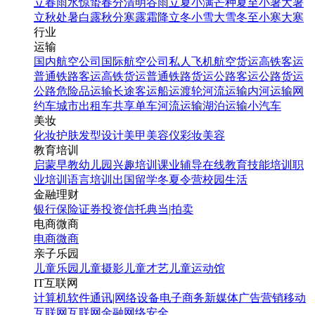
立春
雨水
惊蛰
春分
清明
谷雨
立夏
小满
芒种
夏至
小暑
大暑
立秋
处暑
白露
秋分
寒露
霜降
立冬
小雪
大雪
冬至
小寒
大寒
行业
运输
国内航空公司
国际航空公司
私人飞机
航空货运
高铁客运
普通铁路客运
高铁货运
普通铁路货运
公路客运
公路货运
公路危险品运输
长途客运
船运
渡轮
河流运输
内河运输
网
约车
城市出租车
共享单车
河流运输
湖泊运输
小汽车
美妆
化妆
护肤
发型设计
美甲
美容仪
彩妆
美容
教育培训
启蒙早教
幼儿园
兴趣培训
课业辅导
在线教育
技能培训
职
业培训
语言培训
出国留学
冬夏令营
校园生活
金融理财
银行
保险
证券投资
信托
典当|拍卖
电商微商
电商
微商
简约杂志风个人心情日签
亲子乐园
手机海报
儿童乐园
儿童摄影
儿童才艺
儿童运动馆
IT互联网
计算机软件
通讯|网络设备
电子商务
新媒体
广告营销
移动
找相似
互联网
互联网金融
网络安全