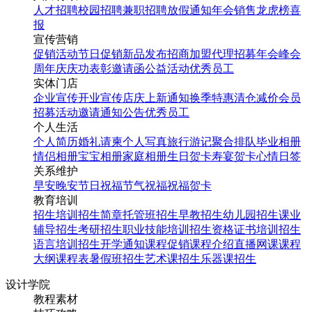
人才招聘
校园招聘
兼职招聘
放假通知
年会
销售龙虎榜
喜
报
宣传营销
促销活动
节日促销
新品发布
招商加盟
代理招募
年会
峰会
周年庆
庆功表彰
邀请函
公益活动
优秀员工
实体门店
企业宣传
开业宣传
店庆
上新通知
换季特惠
清仓减价
会员
招募
活动邀请
通知公告
优秀员工
个人生活
个人简历
婚礼请柬
个人写真
旅行游记
聚合排队
毕业相册
情侣相册
宝宝相册
家庭相册
生日贺卡
寿宴贺卡
心情日签
关系维护
早安
晚安
节日祝福
节气祝福
祝福贺卡
教育培训
招生培训
招生简章
托管班招生
早教招生
幼儿园招生
课业
辅导招生
考研招生
职业技能培训招生
资格证书培训招生
语言培训招生
开学通知
课程促销
课程介绍
直播网课
课程
大纲
课程表
暑假班招生
艺术课招生
乐器课招生
设计学院
教程素材