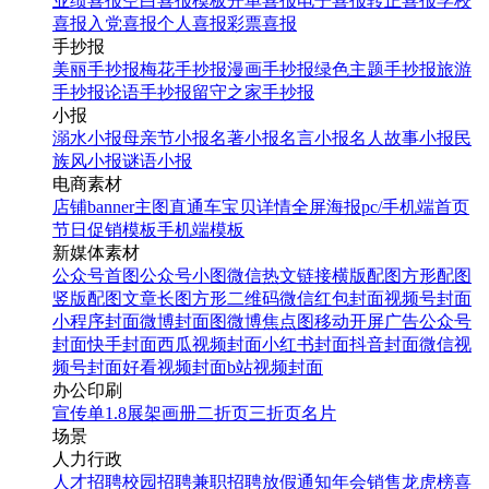
业绩喜报
空白喜报模板
开单喜报
电子喜报
转正喜报
学校
找相似
喜报
入党喜报
个人喜报
彩票喜报
手机海报
手抄报
美丽手抄报
梅花手抄报
漫画手抄报
绿色主题手抄报
旅游
手抄报
论语手抄报
留守之家手抄报
小报
溺水小报
母亲节小报
名著小报
名言小报
名人故事小报
民
族风小报
谜语小报
电商素材
店铺banner
主图直通车
宝贝详情
全屏海报
pc/手机端首页
节日促销模板
手机端模板
新媒体素材
扁平简约考研培训班招生
公众号首图
公众号小图
微信热文链接
横版配图
方形配图
公众号封面首图
竖版配图
文章长图
方形二维码
微信红包封面
视频号封面
小程序封面
微博封面图
微博焦点图
移动开屏广告
公众号
封面
快手封面
西瓜视频封面
小红书封面
抖音封面
微信视
找相似
频号封面
好看视频封面
b站视频封面
公众号首图
办公印刷
宣传单
1.8展架
画册
二折页
三折页
名片
场景
人力行政
人才招聘
校园招聘
兼职招聘
放假通知
年会
销售龙虎榜
喜