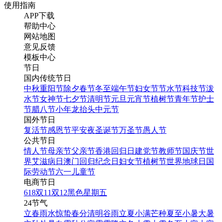
使用指南
APP下载
帮助中心
网站地图
意见反馈
手绘风考研招生公众号首
模板中心
图
节日
国内传统节日
中秋
重阳节
除夕
春节
冬至
端午节
妇女节
节水节
科技节
泼
卡通插画考研招生培训公
找相似
水节
女神节
七夕节
清明节
元旦
元宵节
植树节
青年节
护士
众号封面
公众号首图
节
腊八节
小年
龙抬头
中元节
国外节日
复活节
感恩节
平安夜
圣诞节
万圣节
愚人节
找相似
公共节日
公众号首图
情人节
母亲节
父亲节
香港回归日
建党节
教师节
国庆节
世
界艾滋病日
澳门回归纪念日
妇女节
植树节
世界地球日
国
际劳动节
六一儿童节
电商节日
618
双11
双12
黑色星期五
24节气
立春
雨水
惊蛰
春分
清明
谷雨
立夏
小满
芒种
夏至
小暑
大暑
考研英语培训班招生蓝色