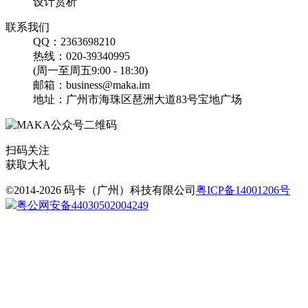
设计赏析
联系我们
找相似
QQ：2363698210
手机海报
热线：020-39340995
(周一至周五9:00 - 18:30)
邮箱：business@maka.im
地址：广州市海珠区琶洲大道83号宝地广场
扫码关注
专业课,培训班,辅导班,考
获取大礼
研,招生,宣传单
©2014-2026 码卡（广州）科技有限公司
粤ICP备14001206号
粤公网安备44030502004249
找相似
宣传单