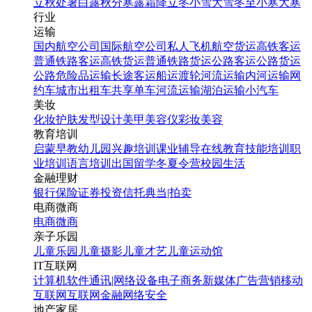
立秋
处暑
白露
秋分
寒露
霜降
立冬
小雪
大雪
冬至
小寒
大寒
卡通风海报
行业
运输
国内航空公司
国际航空公司
私人飞机
航空货运
高铁客运
找相似
普通铁路客运
高铁货运
普通铁路货运
公路客运
公路货运
手机海报
公路危险品运输
长途客运
船运
渡轮
河流运输
内河运输
网
约车
城市出租车
共享单车
河流运输
湖泊运输
小汽车
美妆
化妆
护肤
发型设计
美甲
美容仪
彩妆
美容
教育培训
启蒙早教
幼儿园
兴趣培训
课业辅导
在线教育
技能培训
职
业培训
语言培训
出国留学
冬夏令营
校园生活
金融理财
银行
保险
证券投资
信托
典当|拍卖
电商微商
蓝色卡通手绘风考研培训
电商
微商
招生宣传海报
亲子乐园
儿童乐园
儿童摄影
儿童才艺
儿童运动馆
IT互联网
找相似
计算机软件
通讯|网络设备
电子商务
新媒体
广告营销
移动
手机海报
互联网
互联网金融
网络安全
地产家居