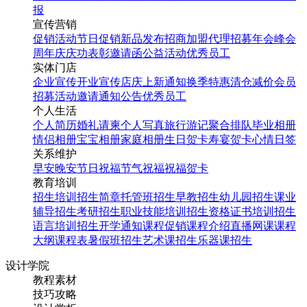
报
宣传营销
春季培训班招生成人教育
促销活动
节日促销
新品发布
招商加盟
代理招募
年会
峰会
考研简约图文培训班招生
周年庆
庆功表彰
邀请函
公益活动
优秀员工
宣传手机海报
实体门店
企业宣传
开业宣传
店庆
上新通知
换季特惠
清仓减价
会员
招募
活动邀请
通知公告
优秀员工
个人生活
找相似
个人简历
婚礼请柬
个人写真
旅行游记
聚合排队
毕业相册
手机海报
情侣相册
宝宝相册
家庭相册
生日贺卡
寿宴贺卡
心情日签
关系维护
早安
晚安
节日祝福
节气祝福
祝福贺卡
教育培训
招生培训
招生简章
托管班招生
早教招生
幼儿园招生
课业
辅导招生
考研招生
职业技能培训招生
资格证书培训招生
语言培训招生
开学通知
课程促销
课程介绍
直播网课
课程
大纲
课程表
暑假班招生
艺术课招生
乐器课招生
教培春季培训班招生成人
设计学院
教育考研简约培训班招生
教程素材
宣传手机海报
技巧攻略