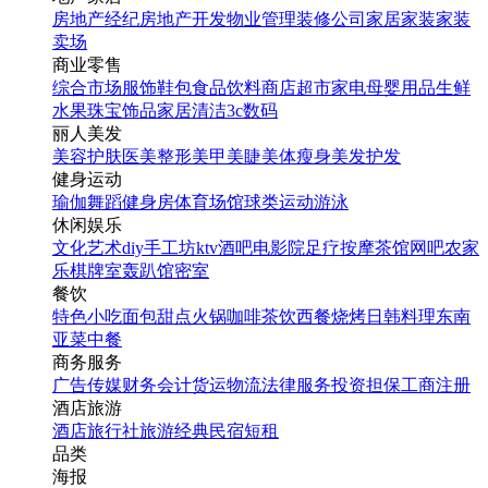
房地产经纪
房地产开发
物业管理
装修公司
家居家装
家装
卖场
商业零售
综合市场
服饰鞋包
食品饮料
商店超市
家电
母婴用品
生鲜
水果
珠宝饰品
家居清洁
3c数码
丽人美发
美容护肤
医美整形
美甲美睫
美体瘦身
美发护发
健身运动
寒假招生成人教育简约插
瑜伽
舞蹈
健身房
体育场馆
球类运动
游泳
画考研简约插画招生宣传
休闲娱乐
手机海报
文化艺术
diy手工坊
ktv
酒吧
电影院
足疗按摩
茶馆
网吧
农家
乐
棋牌室
轰趴馆
密室
餐饮
特色小吃
面包甜点
火锅
咖啡茶饮
西餐
烧烤
日韩料理
东南
找相似
亚菜
中餐
手机海报
商务服务
广告传媒
财务会计
货运物流
法律服务
投资担保
工商注册
酒店旅游
酒店
旅行社
旅游经典
民宿短租
品类
海报