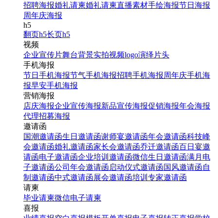
招聘海报
婚礼请柬
婚礼请柬
直播素材
手绘海报
节日海报
周年庆海报
寒假招生成人教育简约插
h5
翻页h5
长页h5
画考研简约插画招生宣传
视频
手机海报
企业宣传片
舞台背景
实拍视频
logo演绎
片头
手机海报
节日手机海报
节气手机海报
招聘手机海报
周年庆手机海
报
早安手机海报
找相似
营销海报
手机海报
店庆海报
企业宣传海报
新品宣传海报
促销海报
年会海报
代理招募海报
邀请函
国潮邀请函
生日邀请函
谢师宴邀请函
年会邀请函
科技峰
会邀请函
婚礼邀请函
家长会邀请函
乔迁邀请函
百日宴邀
请函
电子邀请函
企业培训邀请函
微信生日邀请函
满月电
子邀请函
公司年会邀请函
启动仪式邀请函
国风邀请函
自
制邀请函
中式邀请函
展会邀请函
培训专家邀请函
考研培训招生3d立体风宣
请柬
传手机海报
毕业请柬
微信电子请柬
喜报