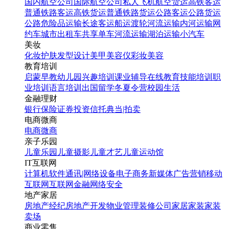
国内航空公司
国际航空公司
私人飞机
航空货运
高铁客运
普通铁路客运
高铁货运
普通铁路货运
公路客运
公路货运
公路危险品运输
长途客运
船运
渡轮
河流运输
内河运输
网
约车
城市出租车
共享单车
河流运输
湖泊运输
小汽车
美妆
化妆
护肤
发型设计
美甲
美容仪
彩妆
美容
教育培训
启蒙早教
幼儿园
兴趣培训
课业辅导
在线教育
技能培训
职
业培训
语言培训
出国留学
冬夏令营
校园生活
金融理财
银行
保险
证券投资
信托
典当|拍卖
电商微商
电商
微商
亲子乐园
儿童乐园
儿童摄影
儿童才艺
儿童运动馆
IT互联网
计算机软件
通讯|网络设备
电子商务
新媒体
广告营销
移动
互联网
互联网金融
网络安全
地产家居
房地产经纪
房地产开发
物业管理
装修公司
家居家装
家装
卖场
商业零售