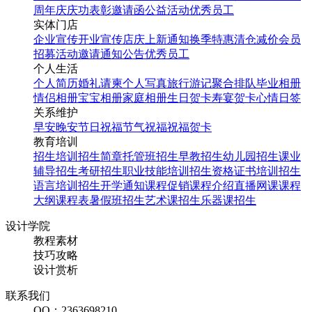
周年庆
庆功表彰
邀请函
公益活动
优秀员工
实体门店
企业宣传
开业宣传
店庆
上新通知
换季特惠
清仓减价
会员
招募
活动邀请
通知公告
优秀员工
个人生活
个人简历
婚礼请柬
个人写真
旅行游记
聚合排队
毕业相册
情侣相册
宝宝相册
家庭相册
生日贺卡
寿宴贺卡
心情日签
关系维护
早安
晚安
节日祝福
节气祝福
祝福贺卡
教育培训
招生培训
招生简章
托管班招生
早教招生
幼儿园招生
课业
辅导招生
考研招生
职业技能培训招生
资格证书培训招生
语言培训招生
开学通知
课程促销
课程介绍
直播网课
课程
大纲
课程表
暑假班招生
艺术课招生
乐器课招生
设计学院
教程素材
技巧攻略
设计赏析
联系我们
QQ：2363698210