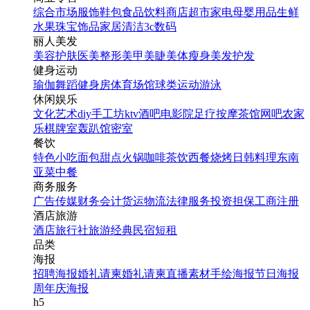
综合市场
服饰鞋包
食品饮料
商店超市
家电
母婴用品
生鲜
水果
珠宝饰品
家居清洁
3c数码
丽人美发
美容护肤
医美整形
美甲美睫
美体瘦身
美发护发
健身运动
瑜伽
舞蹈
健身房
体育场馆
球类运动
游泳
休闲娱乐
文化艺术
diy手工坊
ktv
酒吧
电影院
足疗按摩
茶馆
网吧
农家
乐
棋牌室
轰趴馆
密室
餐饮
特色小吃
面包甜点
火锅
咖啡茶饮
西餐
烧烤
日韩料理
东南
亚菜
中餐
商务服务
广告传媒
财务会计
货运物流
法律服务
投资担保
工商注册
酒店旅游
酒店
旅行社
旅游经典
民宿短租
品类
海报
招聘海报
婚礼请柬
婚礼请柬
直播素材
手绘海报
节日海报
周年庆海报
h5