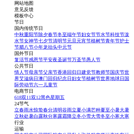
网站地图
意见反馈
模板中心
节日
国内传统节日
中秋
重阳节
除夕
春节
冬至
端午节
妇女节
节水节
科技节
泼
水节
女神节
七夕节
清明节
元旦
元宵节
植树节
青年节
护士
节
腊八节
小年
龙抬头
中元节
国外节日
复活节
感恩节
平安夜
圣诞节
万圣节
愚人节
公共节日
情人节
母亲节
父亲节
香港回归日
建党节
教师节
国庆节
世
界艾滋病日
澳门回归纪念日
妇女节
植树节
世界地球日
国
际劳动节
六一儿童节
电商节日
618
双11
双12
黑色星期五
24节气
立春
雨水
惊蛰
春分
清明
谷雨
立夏
小满
芒种
夏至
小暑
大暑
立秋
处暑
白露
秋分
寒露
霜降
立冬
小雪
大雪
冬至
小寒
大寒
行业
运输