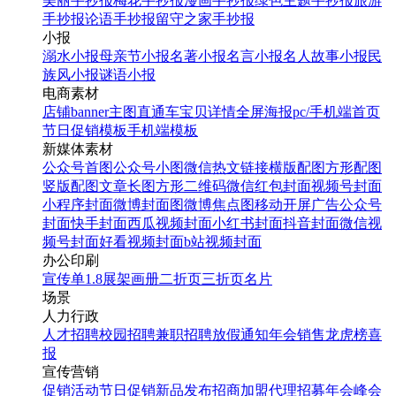
美丽手抄报
梅花手抄报
漫画手抄报
绿色主题手抄报
旅游
手抄报
论语手抄报
留守之家手抄报
小报
溺水小报
母亲节小报
名著小报
名言小报
名人故事小报
民
族风小报
谜语小报
电商素材
店铺banner
主图直通车
宝贝详情
全屏海报
pc/手机端首页
节日促销模板
手机端模板
新媒体素材
公众号首图
公众号小图
微信热文链接
横版配图
方形配图
竖版配图
文章长图
方形二维码
微信红包封面
视频号封面
小程序封面
微博封面图
微博焦点图
移动开屏广告
公众号
封面
快手封面
西瓜视频封面
小红书封面
抖音封面
微信视
频号封面
好看视频封面
b站视频封面
办公印刷
宣传单
1.8展架
画册
二折页
三折页
名片
场景
人力行政
人才招聘
校园招聘
兼职招聘
放假通知
年会
销售龙虎榜
喜
报
宣传营销
促销活动
节日促销
新品发布
招商加盟
代理招募
年会
峰会