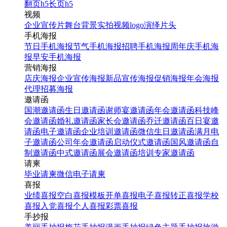
翻页h5
长页h5
视频
企业宣传片
舞台背景
实拍视频
logo演绎
片头
手机海报
节日手机海报
节气手机海报
招聘手机海报
周年庆手机海
报
早安手机海报
营销海报
店庆海报
企业宣传海报
新品宣传海报
促销海报
年会海报
代理招募海报
邀请函
国潮邀请函
生日邀请函
谢师宴邀请函
年会邀请函
科技峰
会邀请函
婚礼邀请函
家长会邀请函
乔迁邀请函
百日宴邀
请函
电子邀请函
企业培训邀请函
微信生日邀请函
满月电
子邀请函
公司年会邀请函
启动仪式邀请函
国风邀请函
自
制邀请函
中式邀请函
展会邀请函
培训专家邀请函
请柬
毕业请柬
微信电子请柬
喜报
业绩喜报
空白喜报模板
开单喜报
电子喜报
转正喜报
学校
喜报
入党喜报
个人喜报
彩票喜报
手抄报