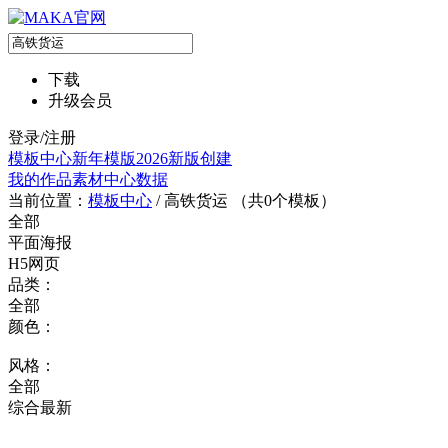
下载
升级会员
登录/注册
模板中心
新年模版
2026新版
创建
我的作品
素材中心
数据
当前位置：
模板中心
/
高铁货运 （共
0
个模板）
全部
平面海报
H5网页
品类：
全部
颜色：
风格：
全部
综合
最新