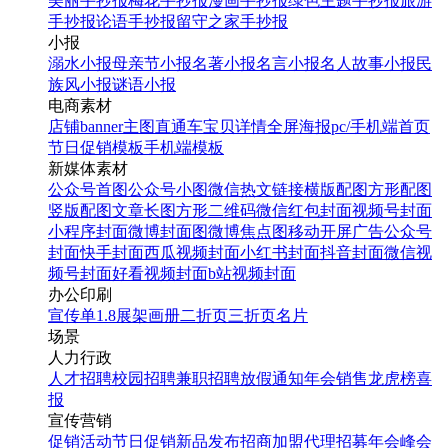
美丽手抄报
梅花手抄报
漫画手抄报
绿色主题手抄报
旅游
手抄报
论语手抄报
留守之家手抄报
小报
溺水小报
母亲节小报
名著小报
名言小报
名人故事小报
民
族风小报
谜语小报
电商素材
店铺banner
主图直通车
宝贝详情
全屏海报
pc/手机端首页
节日促销模板
手机端模板
新媒体素材
公众号首图
公众号小图
微信热文链接
横版配图
方形配图
竖版配图
文章长图
方形二维码
微信红包封面
视频号封面
小程序封面
微博封面图
微博焦点图
移动开屏广告
公众号
封面
快手封面
西瓜视频封面
小红书封面
抖音封面
微信视
频号封面
好看视频封面
b站视频封面
办公印刷
宣传单
1.8展架
画册
二折页
三折页
名片
场景
人力行政
人才招聘
校园招聘
兼职招聘
放假通知
年会
销售龙虎榜
喜
报
宣传营销
促销活动
节日促销
新品发布
招商加盟
代理招募
年会
峰会