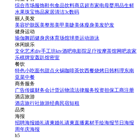
综合市场
服饰鞋包
食品饮料
商店超市
家电
母婴用品
生鲜
水果
珠宝饰品
家居清洁
3c数码
丽人美发
美容护肤
医美整形
美甲美睫
美体瘦身
美发护发
健身运动
瑜伽
舞蹈
健身房
体育场馆
球类运动
游泳
休闲娱乐
文化艺术
diy手工坊
ktv
酒吧
电影院
足疗按摩
茶馆
网吧
农家
乐
棋牌室
轰趴馆
密室
餐饮
特色小吃
面包甜点
火锅
咖啡茶饮
西餐
烧烤
日韩料理
东南
亚菜
中餐
商务服务
广告传媒
财务会计
货运物流
法律服务
投资担保
工商注册
酒店旅游
酒店
旅行社
旅游经典
民宿短租
品类
海报
招聘海报
婚礼请柬
婚礼请柬
直播素材
手绘海报
节日海报
周年庆海报
h5