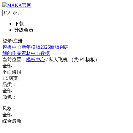
下载
升级会员
登录/注册
模板中心
新年模版
2026新版
创建
我的作品
素材中心
数据
当前位置：
模板中心
/
私人飞机 （共
0
个模板）
全部
平面海报
H5网页
品类：
全部
颜色：
风格：
全部
综合
最新