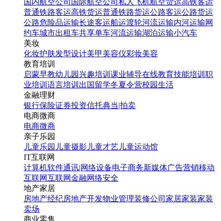
国内航空公司
国际航空公司
私人飞机
航空货运
高铁客运
普通铁路客运
高铁货运
普通铁路货运
公路客运
公路货运
公路危险品运输
长途客运
船运
渡轮
河流运输
内河运输
网
约车
城市出租车
共享单车
河流运输
湖泊运输
小汽车
美妆
化妆
护肤
发型设计
美甲
美容仪
彩妆
美容
教育培训
启蒙早教
幼儿园
兴趣培训
课业辅导
在线教育
技能培训
职
业培训
语言培训
出国留学
冬夏令营
校园生活
金融理财
银行
保险
证券投资
信托
典当|拍卖
电商微商
电商
微商
亲子乐园
儿童乐园
儿童摄影
儿童才艺
儿童运动馆
IT互联网
计算机软件
通讯|网络设备
电子商务
新媒体
广告营销
移动
互联网
互联网金融
网络安全
地产家居
房地产经纪
房地产开发
物业管理
装修公司
家居家装
家装
卖场
商业零售