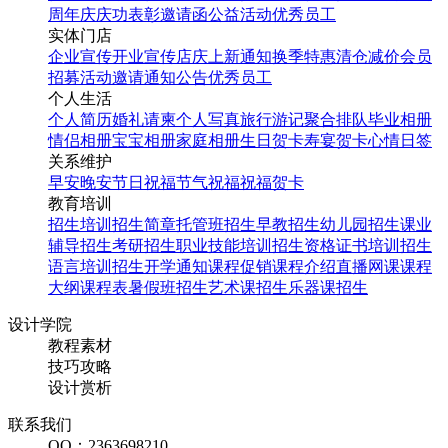
周年庆
庆功表彰
邀请函
公益活动
优秀员工
实体门店
企业宣传
开业宣传
店庆
上新通知
换季特惠
清仓减价
会员
招募
活动邀请
通知公告
优秀员工
个人生活
个人简历
婚礼请柬
个人写真
旅行游记
聚合排队
毕业相册
情侣相册
宝宝相册
家庭相册
生日贺卡
寿宴贺卡
心情日签
关系维护
早安
晚安
节日祝福
节气祝福
祝福贺卡
教育培训
招生培训
招生简章
托管班招生
早教招生
幼儿园招生
课业
辅导招生
考研招生
职业技能培训招生
资格证书培训招生
语言培训招生
开学通知
课程促销
课程介绍
直播网课
课程
大纲
课程表
暑假班招生
艺术课招生
乐器课招生
设计学院
教程素材
技巧攻略
设计赏析
联系我们
QQ：2363698210