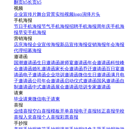
翻页h5
长页h5
视频
企业宣传片
舞台背景
实拍视频
logo演绎
片头
手机海报
节日手机海报
节气手机海报
招聘手机海报
周年庆手机海
报
早安手机海报
营销海报
店庆海报
企业宣传海报
新品宣传海报
促销海报
年会海报
代理招募海报
邀请函
国潮邀请函
生日邀请函
谢师宴邀请函
年会邀请函
科技峰
会邀请函
婚礼邀请函
家长会邀请函
乔迁邀请函
百日宴邀
请函
电子邀请函
企业培训邀请函
微信生日邀请函
满月电
子邀请函
公司年会邀请函
启动仪式邀请函
国风邀请函
自
制邀请函
中式邀请函
展会邀请函
培训专家邀请函
请柬
毕业请柬
微信电子请柬
喜报
业绩喜报
空白喜报模板
开单喜报
电子喜报
转正喜报
学校
喜报
入党喜报
个人喜报
彩票喜报
手抄报