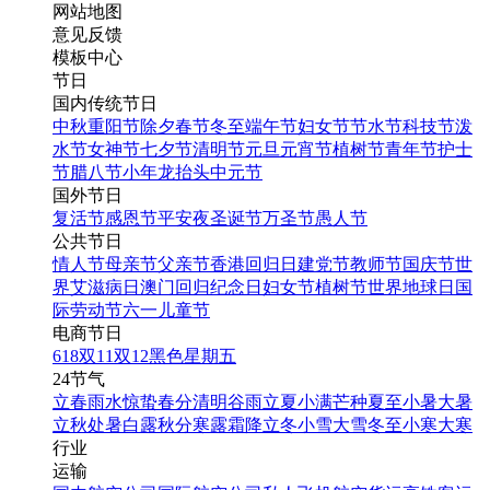
网站地图
意见反馈
模板中心
节日
国内传统节日
中秋
重阳节
除夕
春节
冬至
端午节
妇女节
节水节
科技节
泼
水节
女神节
七夕节
清明节
元旦
元宵节
植树节
青年节
护士
节
腊八节
小年
龙抬头
中元节
国外节日
复活节
感恩节
平安夜
圣诞节
万圣节
愚人节
公共节日
情人节
母亲节
父亲节
香港回归日
建党节
教师节
国庆节
世
界艾滋病日
澳门回归纪念日
妇女节
植树节
世界地球日
国
际劳动节
六一儿童节
电商节日
618
双11
双12
黑色星期五
24节气
立春
雨水
惊蛰
春分
清明
谷雨
立夏
小满
芒种
夏至
小暑
大暑
立秋
处暑
白露
秋分
寒露
霜降
立冬
小雪
大雪
冬至
小寒
大寒
行业
运输