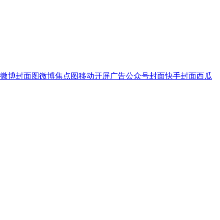
微博封面图
微博焦点图
移动开屏广告
公众号封面
快手封面
西瓜