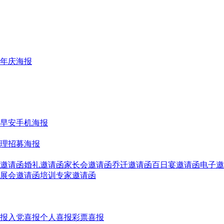
年庆海报
早安手机海报
理招募海报
邀请函
婚礼邀请函
家长会邀请函
乔迁邀请函
百日宴邀请函
电子邀
展会邀请函
培训专家邀请函
报
入党喜报
个人喜报
彩票喜报