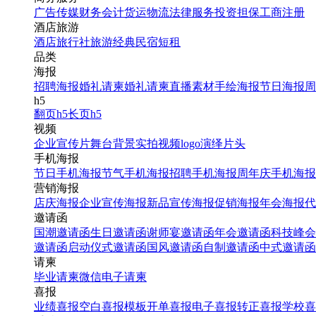
广告传媒
财务会计
货运物流
法律服务
投资担保
工商注册
找相似
酒店旅游
三折页
酒店
旅行社
旅游经典
民宿短租
品类
红色简约价目表火锅三折
海报
页
招聘海报
婚礼请柬
婚礼请柬
直播素材
手绘海报
节日海报
周
h5
翻页h5
长页h5
找相似
视频
三折页
企业宣传片
舞台背景
实拍视频
logo演绎
片头
黄色简约价目表西餐三折
手机海报
页
节日手机海报
节气手机海报
招聘手机海报
周年庆手机海报
营销海报
店庆海报
企业宣传海报
新品宣传海报
促销海报
年会海报
代
找相似
邀请函
三折页
国潮邀请函
生日邀请函
谢师宴邀请函
年会邀请函
科技峰会
邀请函
启动仪式邀请函
国风邀请函
自制邀请函
中式邀请函
企业宣传简介简约风三折
请柬
页
毕业请柬
微信电子请柬
喜报
业绩喜报
空白喜报模板
开单喜报
电子喜报
转正喜报
学校喜
找相似