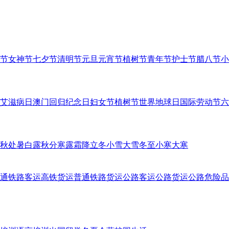
节
女神节
七夕节
清明节
元旦
元宵节
植树节
青年节
护士节
腊八节
小
艾滋病日
澳门回归纪念日
妇女节
植树节
世界地球日
国际劳动节
六
秋
处暑
白露
秋分
寒露
霜降
立冬
小雪
大雪
冬至
小寒
大寒
通铁路客运
高铁货运
普通铁路货运
公路客运
公路货运
公路危险品