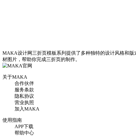
找相似
三折页
蓝色商务驾校宣传三折页
找相似
MAKA设计网三折页模板系列提供了多种独特的设计风格和
三折页
材图片，帮助你完成三折页的制作。
黑色简约价目表火锅三折
关于MAKA
页
合作伙伴
服务条款
隐私协议
找相似
营业执照
三折页
加入MAKA
企业宣传介绍手绘风三折
页
使用指南
APP下载
帮助中心