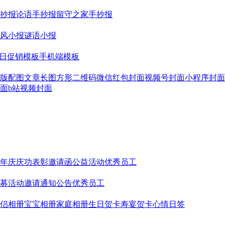
抄报
论语手抄报
留守之家手抄报
风小报
谜语小报
日促销模板
手机端模板
版配图
文章长图
方形二维码
微信红包封面
视频号封面
小程序封面
面
b站视频封面
年庆
庆功表彰
邀请函
公益活动
优秀员工
募
活动邀请
通知公告
优秀员工
侣相册
宝宝相册
家庭相册
生日贺卡
寿宴贺卡
心情日签