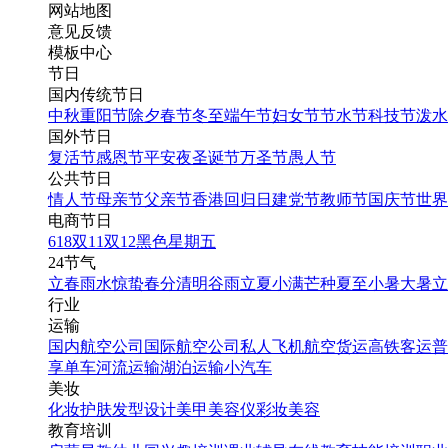
找相似
网站地图
三折页
意见反馈
模板中心
黑色简约价目表西餐三折
节日
页
国内传统节日
中秋
重阳节
除夕
春节
冬至
端午节
妇女节
节水节
科技节
泼水
国外节日
找相似
复活节
感恩节
平安夜
圣诞节
万圣节
愚人节
三折页
公共节日
棕色简约价目表西餐三折
情人节
母亲节
父亲节
香港回归日
建党节
教师节
国庆节
世界
页
电商节日
618
双11
双12
黑色星期五
24节气
找相似
立春
雨水
惊蛰
春分
清明
谷雨
立夏
小满
芒种
夏至
小暑
大暑
立
三折页
行业
红色简约价目表火锅三折
运输
页
国内航空公司
国际航空公司
私人飞机
航空货运
高铁客运
普
享单车
河流运输
湖泊运输
小汽车
美妆
找相似
化妆
护肤
发型设计
美甲
美容仪
彩妆
美容
三折页
教育培训