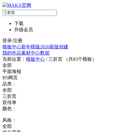
下载
升级会员
登录/注册
模板中心
新年模版
2026新版
创建
我的作品
素材中心
数据
当前位置：
模板中心
/
三折页 （共
83
个模板）
全部
平面海报
H5网页
品类：
全部
三折页
宣传单
颜色：
风格：
全部