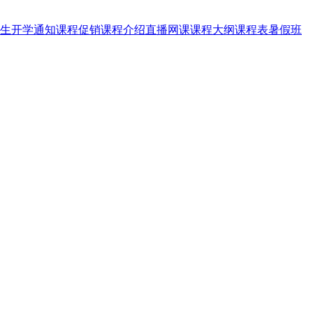
生
开学通知
课程促销
课程介绍
直播网课
课程大纲
课程表
暑假班