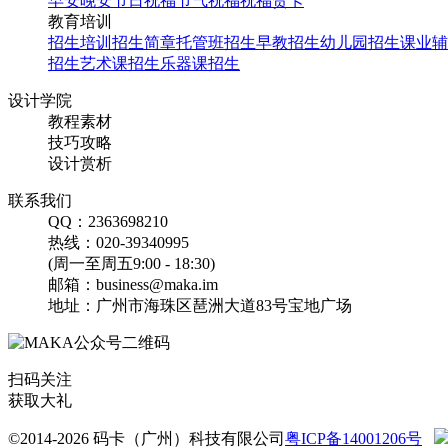
早安
晚安
节日祝福
节气祝福
祝福贺卡
折页
教育培训
招生培训
招生简章
托管班招生
早教招生
幼儿园招生
课业辅
招生
艺术课招生
乐器课招生
找相似
三折页
设计学院
教程素材
蓝色简约价目表面包甜点
技巧攻略
三折页
设计赏析
联系我们
找相似
QQ：2363698210
三折页
热线：020-39340995
黑色简约价目表咖啡茶饮
(周一至周五9:00 - 18:30)
三折页
邮箱：business@maka.im
地址：广州市海珠区琶洲大道83号宝地广场
找相似
三折页
扫码关注
企业医疗宣传简约商务三
获取大礼
折页
©2014-2026 码卡（广州）科技有限公司
粤ICP备14001206号