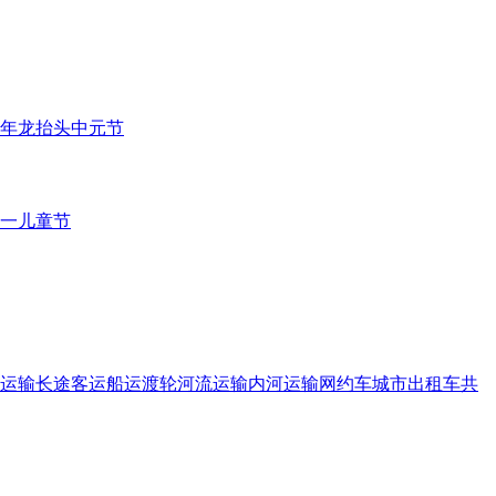
年
龙抬头
中元节
一儿童节
运输
长途客运
船运
渡轮
河流运输
内河运输
网约车
城市出租车
共