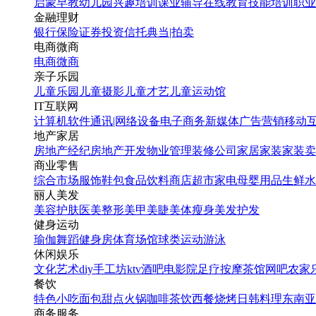
启蒙早教
幼儿园
兴趣培训
课业辅导
在线教育
技能培训
职业
白色简约价目表火锅三折
金融理财
页
银行
保险
证券投资
信托
典当|拍卖
电商微商
电商
微商
找相似
亲子乐园
三折页
儿童乐园
儿童摄影
儿童才艺
儿童运动馆
红色简约价目表火锅三折
IT互联网
页
计算机软件
通讯|网络设备
电子商务
新媒体
广告营销
移动
地产家居
房地产经纪
房地产开发
物业管理
装修公司
家居家装
家装卖
找相似
商业零售
三折页
综合市场
服饰鞋包
食品饮料
商店超市
家电
母婴用品
生鲜水
黑色简约价目表中餐三折
丽人美发
页
美容护肤
医美整形
美甲美睫
美体瘦身
美发护发
健身运动
瑜伽
舞蹈
健身房
体育场馆
球类运动
游泳
找相似
休闲娱乐
三折页
文化艺术
diy手工坊
ktv
酒吧
电影院
足疗按摩
茶馆
网吧
农家
餐饮
居家养老指南科普三折页
特色小吃
面包甜点
火锅
咖啡茶饮
西餐
烧烤
日韩料理
东南亚
商务服务