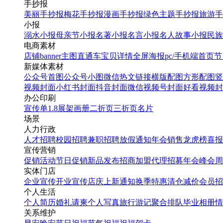
手抄报
三折页
美丽手抄报
梅花手抄报
漫画手抄报
绿色主题手抄报
旅游手
白色简约价目表西餐三折
小报
页
溺水小报
母亲节小报
名著小报
名言小报
名人故事小报
民族
电商素材
店铺banner
主图直通车
宝贝详情
全屏海报
pc/手机端首页
节
找相似
新媒体素材
三折页
公众号首图
公众号小图
微信热文链接
横版配图
方形配图
竖
黑色简约价目表西餐三折
视频封面
小红书封面
抖音封面
微信视频号封面
好看视频封
页
办公印刷
宣传单
1.8展架
画册
二折页
三折页
名片
场景
找相似
人力行政
三折页
人才招聘
校园招聘
兼职招聘
放假通知
年会
销售龙虎榜
喜报
宣传营销
黑色风格西餐菜单三折页
促销活动
节日促销
新品发布
招商加盟
代理招募
年会
峰会
周
设计
实体门店
企业宣传
开业宣传
店庆
上新通知
换季特惠
清仓减价
会员招
个人生活
找相似
个人简历
婚礼请柬
个人写真
旅行游记
聚合排队
毕业相册
情
三折页
关系维护
扁平简约企业宣传手册三