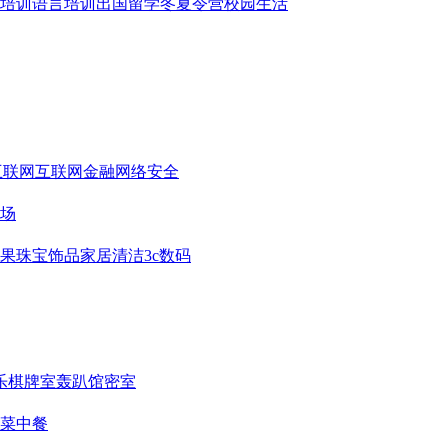
培训
语言培训
出国留学
冬夏令营
校园生活
互联网
互联网金融
网络安全
场
果
珠宝饰品
家居清洁
3c数码
乐
棋牌室
轰趴馆
密室
菜
中餐