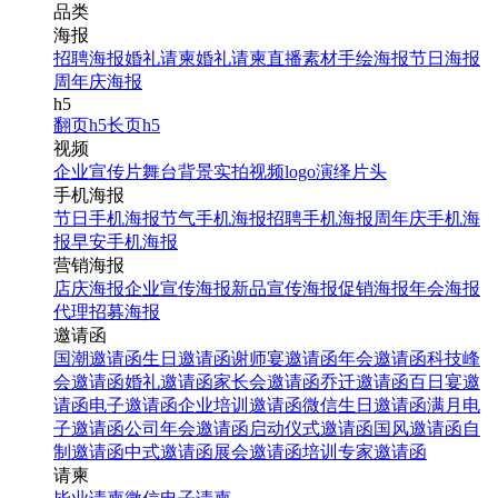
品类
海报
招聘海报
婚礼请柬
婚礼请柬
直播素材
手绘海报
节日海报
周年庆海报
h5
蓝色大气中元节手机海报
翻页h5
长页h5
模板
视频
企业宣传片
舞台背景
实拍视频
logo演绎
片头
手机海报
找相似
节日手机海报
节气手机海报
招聘手机海报
周年庆手机海
手机海报
报
早安手机海报
营销海报
店庆海报
企业宣传海报
新品宣传海报
促销海报
年会海报
代理招募海报
邀请函
国潮邀请函
生日邀请函
谢师宴邀请函
年会邀请函
科技峰
会邀请函
婚礼邀请函
家长会邀请函
乔迁邀请函
百日宴邀
请函
电子邀请函
企业培训邀请函
微信生日邀请函
满月电
子邀请函
公司年会邀请函
启动仪式邀请函
国风邀请函
自
制邀请函
中式邀请函
展会邀请函
培训专家邀请函
8.19绿色简约中国医师节
请柬
手机海报