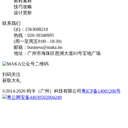
教程素材
技巧攻略
设计赏析
淡紫高端国庆中秋企业祝
联系我们
福贺卡企业节点宣传H5
QQ：2363698210
热线：020-39340995
(周一至周五9:00 - 18:30)
找相似
邮箱：business@maka.im
翻页H5
地址：广州市海珠区琶洲大道83号宝地广场
扫码关注
获取大礼
©2014-2026 码卡（广州）科技有限公司
粤ICP备14001206号
粤公网安备44030502004249
中元节节日活动海报日常
宣传
找相似