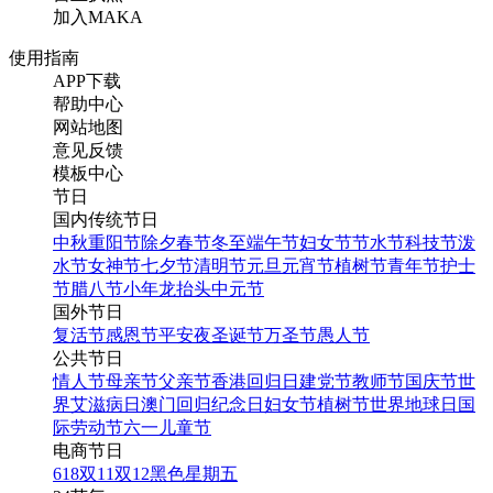
销活动宣传H5
加入MAKA
使用指南
APP下载
找相似
帮助中心
翻页H5
网站地图
意见反馈
模板中心
节日
国内传统节日
中秋
重阳节
除夕
春节
冬至
端午节
妇女节
节水节
科技节
泼
水节
女神节
七夕节
清明节
元旦
元宵节
植树节
青年节
护士
节
腊八节
小年
龙抬头
中元节
科技风双十一喜报战报海
国外节日
报消费零售电商节促销科
复活节
感恩节
平安夜
圣诞节
万圣节
愚人节
技手机海报
公共节日
情人节
母亲节
父亲节
香港回归日
建党节
教师节
国庆节
世
界艾滋病日
澳门回归纪念日
妇女节
植树节
世界地球日
国
际劳动节
六一儿童节
找相似
电商节日
手机海报
618
双11
双12
黑色星期五