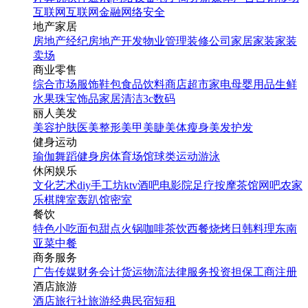
互联网
互联网金融
网络安全
家装节数码电器家居海报
地产家居
简约banner
房地产经纪
房地产开发
物业管理
装修公司
家居家装
家装
卖场
商业零售
找相似
综合市场
服饰鞋包
食品饮料
商店超市
家电
母婴用品
生鲜
公众号首图
水果
珠宝饰品
家居清洁
3c数码
丽人美发
美容护肤
医美整形
美甲美睫
美体瘦身
美发护发
健身运动
瑜伽
舞蹈
健身房
体育场馆
球类运动
游泳
休闲娱乐
文化艺术
diy手工坊
ktv
酒吧
电影院
足疗按摩
茶馆
网吧
农家
时尚文艺清新产品发布会
乐
棋牌室
轰趴馆
密室
会议邀请函企业宣传h5
餐饮
特色小吃
面包甜点
火锅
咖啡茶饮
西餐
烧烤
日韩料理
东南
亚菜
中餐
找相似
商务服务
翻页H5
广告传媒
财务会计
货运物流
法律服务
投资担保
工商注册
酒店旅游
酒店
旅行社
旅游经典
民宿短租