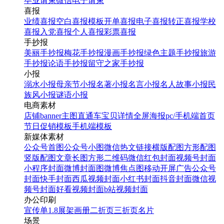
毕业请柬
微信电子请柬
喜报
业绩喜报
空白喜报模板
开单喜报
电子喜报
转正喜报
学校
找相似
喜报
入党喜报
个人喜报
彩票喜报
手机海报
手抄报
美丽手抄报
梅花手抄报
漫画手抄报
绿色主题手抄报
旅游
手抄报
论语手抄报
留守之家手抄报
小报
溺水小报
母亲节小报
名著小报
名言小报
名人故事小报
民
族风小报
谜语小报
电商素材
店铺banner
主图直通车
宝贝详情
全屏海报
pc/手机端首页
节日促销模板
手机端模板
新媒体素材
公众号首图
公众号小图
微信热文链接
横版配图
方形配图
喜迎国庆廉洁过节宣传H5
竖版配图
文章长图
方形二维码
微信红包封面
视频号封面
小程序封面
微博封面图
微博焦点图
移动开屏广告
公众号
封面
快手封面
西瓜视频封面
小红书封面
抖音封面
微信视
找相似
频号封面
好看视频封面
b站视频封面
翻页H5
办公印刷
宣传单
1.8展架
画册
二折页
三折页
名片
场景