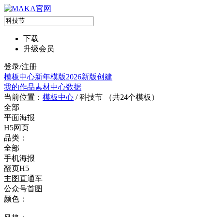
下载
升级会员
登录/注册
模板中心
新年模版
2026新版
创建
我的作品
素材中心
数据
当前位置：
模板中心
/
科技节 （共
24
个模板）
全部
平面海报
H5网页
品类：
全部
手机海报
翻页H5
主图直通车
公众号首图
颜色：