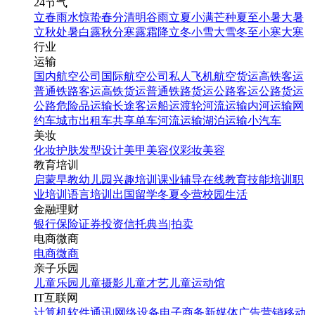
24节气
立春
雨水
惊蛰
春分
清明
谷雨
立夏
小满
芒种
夏至
小暑
大暑
立秋
处暑
白露
秋分
寒露
霜降
立冬
小雪
大雪
冬至
小寒
大寒
行业
运输
国内航空公司
国际航空公司
私人飞机
航空货运
高铁客运
普通铁路客运
高铁货运
普通铁路货运
公路客运
公路货运
紫色科技风双十二喜报战
公路危险品运输
长途客运
船运
渡轮
河流运输
内河运输
网
报海报消费零售电商节促
约车
城市出租车
共享单车
河流运输
湖泊运输
小汽车
销紫科技手机海报
美妆
化妆
护肤
发型设计
美甲
美容仪
彩妆
美容
教育培训
启蒙早教
幼儿园
兴趣培训
课业辅导
在线教育
技能培训
职
找相似
业培训
语言培训
出国留学
冬夏令营
校园生活
手机海报
金融理财
银行
保险
证券投资
信托
典当|拍卖
电商微商
电商
微商
亲子乐园
儿童乐园
儿童摄影
儿童才艺
儿童运动馆
IT互联网
计算机软件
通讯|网络设备
电子商务
新媒体
广告营销
移动