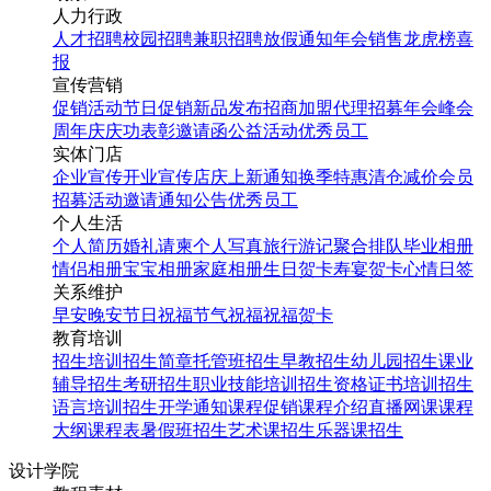
人力行政
人才招聘
校园招聘
兼职招聘
放假通知
年会
销售龙虎榜
喜
报
宣传营销
促销活动
节日促销
新品发布
招商加盟
代理招募
年会
峰会
周年庆
庆功表彰
邀请函
公益活动
优秀员工
实体门店
企业宣传
开业宣传
店庆
上新通知
换季特惠
清仓减价
会员
招募
活动邀请
通知公告
优秀员工
个人生活
618商务风狂欢节大促手
个人简历
婚礼请柬
个人写真
旅行游记
聚合排队
毕业相册
机海报
情侣相册
宝宝相册
家庭相册
生日贺卡
寿宴贺卡
心情日签
关系维护
早安
晚安
节日祝福
节气祝福
祝福贺卡
找相似
教育培训
手机海报
招生培训
招生简章
托管班招生
早教招生
幼儿园招生
课业
辅导招生
考研招生
职业技能培训招生
资格证书培训招生
语言培训招生
开学通知
课程促销
课程介绍
直播网课
课程
大纲
课程表
暑假班招生
艺术课招生
乐器课招生
设计学院