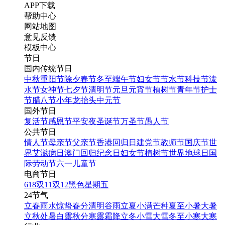
APP下载
帮助中心
网站地图
意见反馈
模板中心
节日
国内传统节日
中秋
重阳节
除夕
春节
冬至
端午节
妇女节
节水节
科技节
泼
水节
女神节
七夕节
清明节
元旦
元宵节
植树节
青年节
护士
节
腊八节
小年
龙抬头
中元节
国外节日
复活节
感恩节
平安夜
圣诞节
万圣节
愚人节
公共节日
情人节
母亲节
父亲节
香港回归日
建党节
教师节
国庆节
世
界艾滋病日
澳门回归纪念日
妇女节
植树节
世界地球日
国
际劳动节
六一儿童节
电商节日
618
双11
双12
黑色星期五
24节气
立春
雨水
惊蛰
春分
清明
谷雨
立夏
小满
芒种
夏至
小暑
大暑
立秋
处暑
白露
秋分
寒露
霜降
立冬
小雪
大雪
冬至
小寒
大寒