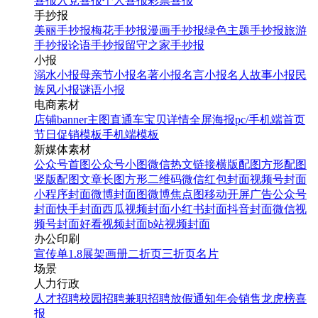
喜报
入党喜报
个人喜报
彩票喜报
手抄报
美丽手抄报
梅花手抄报
漫画手抄报
绿色主题手抄报
旅游
手抄报
论语手抄报
留守之家手抄报
小报
溺水小报
母亲节小报
名著小报
名言小报
名人故事小报
民
族风小报
谜语小报
电商素材
店铺banner
主图直通车
宝贝详情
全屏海报
pc/手机端首页
节日促销模板
手机端模板
新媒体素材
公众号首图
公众号小图
微信热文链接
横版配图
方形配图
竖版配图
文章长图
方形二维码
微信红包封面
视频号封面
小程序封面
微博封面图
微博焦点图
移动开屏广告
公众号
封面
快手封面
西瓜视频封面
小红书封面
抖音封面
微信视
频号封面
好看视频封面
b站视频封面
办公印刷
宣传单
1.8展架
画册
二折页
三折页
名片
场景
人力行政
人才招聘
校园招聘
兼职招聘
放假通知
年会
销售龙虎榜
喜
报