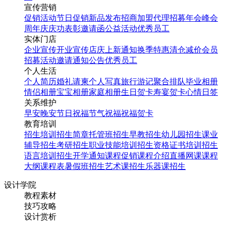
宣传营销
促销活动
节日促销
新品发布
招商加盟
代理招募
年会
峰会
周年庆
庆功表彰
邀请函
公益活动
优秀员工
实体门店
企业宣传
开业宣传
店庆
上新通知
换季特惠
清仓减价
会员
招募
活动邀请
通知公告
优秀员工
个人生活
个人简历
婚礼请柬
个人写真
旅行游记
聚合排队
毕业相册
情侣相册
宝宝相册
家庭相册
生日贺卡
寿宴贺卡
心情日签
关系维护
早安
晚安
节日祝福
节气祝福
祝福贺卡
教育培训
招生培训
招生简章
托管班招生
早教招生
幼儿园招生
课业
辅导招生
考研招生
职业技能培训招生
资格证书培训招生
语言培训招生
开学通知
课程促销
课程介绍
直播网课
课程
大纲
课程表
暑假班招生
艺术课招生
乐器课招生
设计学院
教程素材
技巧攻略
设计赏析