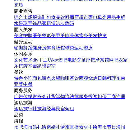
卖场
商业零售
综合市场
服饰鞋包
食品饮料
商店超市
家电
母婴用品
生鲜
水果
珠宝饰品
家居清洁
3c数码
丽人美发
美容护肤
医美整形
美甲美睫
美体瘦身
美发护发
健身运动
瑜伽
舞蹈
健身房
体育场馆
球类运动
游泳
休闲娱乐
文化艺术
diy手工坊
ktv
酒吧
电影院
足疗按摩
茶馆
网吧
农家
乐
棋牌室
轰趴馆
密室
餐饮
特色小吃
面包甜点
火锅
咖啡茶饮
西餐
烧烤
日韩料理
东南
亚菜
中餐
商务服务
广告传媒
财务会计
货运物流
法律服务
投资担保
工商注册
酒店旅游
酒店
旅行社
旅游经典
民宿短租
品类
海报
招聘海报
婚礼请柬
婚礼请柬
直播素材
手绘海报
节日海报