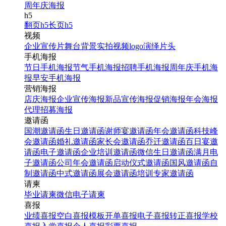
周年庆海报
h5
翻页h5
长页h5
视频
企业宣传片
舞台背景
实拍视频
logo演绎
片头
手机海报
节日手机海报
节气手机海报
招聘手机海报
周年庆手机海
报
早安手机海报
营销海报
店庆海报
企业宣传海报
新品宣传海报
促销海报
年会海报
代理招募海报
邀请函
国潮邀请函
生日邀请函
谢师宴邀请函
年会邀请函
科技峰
会邀请函
婚礼邀请函
家长会邀请函
乔迁邀请函
百日宴邀
请函
电子邀请函
企业培训邀请函
微信生日邀请函
满月电
子邀请函
公司年会邀请函
启动仪式邀请函
国风邀请函
自
制邀请函
中式邀请函
展会邀请函
培训专家邀请函
请柬
毕业请柬
微信电子请柬
喜报
业绩喜报
空白喜报模板
开单喜报
电子喜报
转正喜报
学校