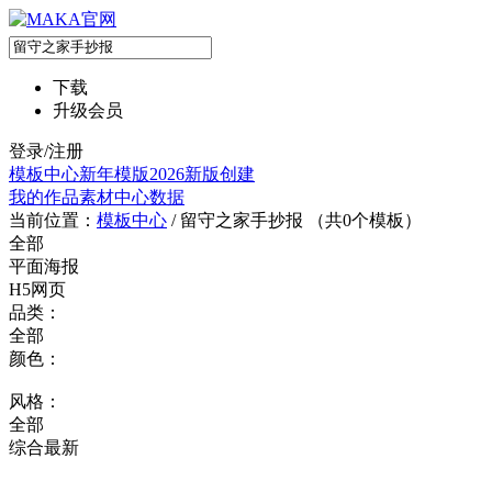
下载
升级会员
登录/注册
模板中心
新年模版
2026新版
创建
我的作品
素材中心
数据
当前位置：
模板中心
/
留守之家手抄报 （共
0
个模板）
全部
平面海报
H5网页
品类：
全部
颜色：
风格：
全部
综合
最新