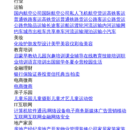
行业
运输
国内航空公司
国际航空公司
私人飞机
航空货运
高铁客运
普通铁路客运
高铁货运
普通铁路货运
公路客运
公路货运
公路危险品运输
长途客运
船运
渡轮
河流运输
内河运输
网
约车
城市出租车
共享单车
河流运输
湖泊运输
小汽车
美妆
化妆
护肤
发型设计
美甲
美容仪
彩妆
美容
教育培训
启蒙早教
幼儿园
兴趣培训
课业辅导
在线教育
技能培训
职
业培训
语言培训
出国留学
冬夏令营
校园生活
金融理财
银行
保险
证券投资
信托
典当|拍卖
电商微商
电商
微商
亲子乐园
儿童乐园
儿童摄影
儿童才艺
儿童运动馆
IT互联网
计算机软件
通讯|网络设备
电子商务
新媒体
广告营销
移动
互联网
互联网金融
网络安全
地产家居
房地产经纪
房地产开发
物业管理
装修公司
家居家装
家装