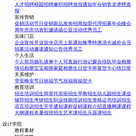
人才招聘
校园招聘
兼职招聘
放假通知
年会
销售龙虎榜
喜
报
宣传营销
促销活动
节日促销
新品发布
招商加盟
代理招募
年会
峰会
周年庆
庆功表彰
邀请函
公益活动
优秀员工
实体门店
企业宣传
开业宣传
店庆
上新通知
换季特惠
清仓减价
会员
招募
活动邀请
通知公告
优秀员工
个人生活
个人简历
婚礼请柬
个人写真
旅行游记
聚合排队
毕业相册
情侣相册
宝宝相册
家庭相册
生日贺卡
寿宴贺卡
心情日签
关系维护
早安
晚安
节日祝福
节气祝福
祝福贺卡
教育培训
招生培训
招生简章
托管班招生
早教招生
幼儿园招生
课业
辅导招生
考研招生
职业技能培训招生
资格证书培训招生
语言培训招生
开学通知
课程促销
课程介绍
直播网课
课程
大纲
课程表
暑假班招生
艺术课招生
乐器课招生
设计学院
教程素材