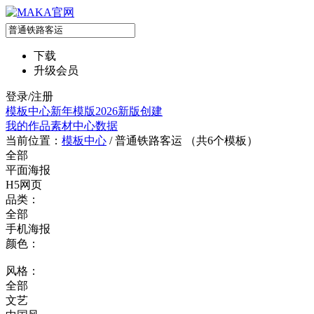
下载
升级会员
登录/注册
模板中心
新年模版
2026新版
创建
我的作品
素材中心
数据
当前位置：
模板中心
/
普通铁路客运 （共
6
个模板）
全部
平面海报
H5网页
品类：
全部
手机海报
颜色：
风格：
全部
文艺