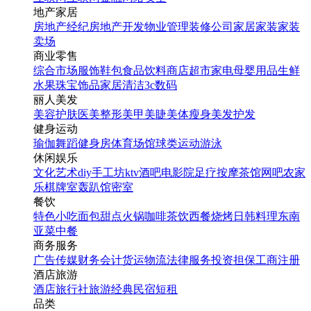
地产家居
房地产经纪
房地产开发
物业管理
装修公司
家居家装
家装
卖场
商业零售
综合市场
服饰鞋包
食品饮料
商店超市
家电
母婴用品
生鲜
水果
珠宝饰品
家居清洁
3c数码
丽人美发
美容护肤
医美整形
美甲美睫
美体瘦身
美发护发
健身运动
瑜伽
舞蹈
健身房
体育场馆
球类运动
游泳
休闲娱乐
文化艺术
diy手工坊
ktv
酒吧
电影院
足疗按摩
茶馆
网吧
农家
乐
棋牌室
轰趴馆
密室
餐饮
特色小吃
面包甜点
火锅
咖啡茶饮
西餐
烧烤
日韩料理
东南
亚菜
中餐
商务服务
广告传媒
财务会计
货运物流
法律服务
投资担保
工商注册
酒店旅游
酒店
旅行社
旅游经典
民宿短租
品类