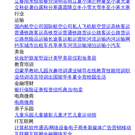
日手机海报模板
立春
雨水
惊蛰
春分
清明
谷雨
立夏
小满
芒种
夏至
小暑
大暑
立秋
处暑
白露
秋分
寒露
霜降
立冬
小雪
大雪
冬至
小寒
大寒
行业
找相似
运输
手机海报
国内航空公司
国际航空公司
私人飞机
航空货运
高铁客运
普通铁路客运
高铁货运
普通铁路货运
公路客运
公路货运
公路危险品运输
长途客运
船运
渡轮
河流运输
内河运输
网
约车
城市出租车
共享单车
河流运输
湖泊运输
小汽车
美妆
化妆
护肤
发型设计
美甲
美容仪
彩妆
美容
教育培训
启蒙早教
幼儿园
兴趣培训
课业辅导
在线教育
技能培训
职
业培训
语言培训
出国留学
冬夏令营
校园生活
金融理财
银行
保险
证券投资
信托
典当|拍卖
蓝色简约复古邮票风9.1京
电商微商
九铁路25周年纪念日
电商
微商
亲子乐园
儿童乐园
儿童摄影
儿童才艺
儿童运动馆
找相似
IT互联网
手机海报
计算机软件
通讯|网络设备
电子商务
新媒体
广告营销
移动
互联网
互联网金融
网络安全