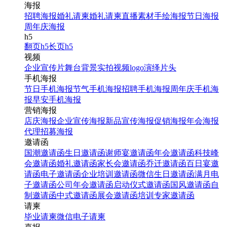
海报
招聘海报
婚礼请柬
婚礼请柬
直播素材
手绘海报
节日海报
周年庆海报
h5
翻页h5
长页h5
视频
企业宣传片
舞台背景
实拍视频
logo演绎
片头
手机海报
节日手机海报
节气手机海报
招聘手机海报
周年庆手机海
报
早安手机海报
营销海报
店庆海报
企业宣传海报
新品宣传海报
促销海报
年会海报
代理招募海报
邀请函
国潮邀请函
生日邀请函
谢师宴邀请函
年会邀请函
科技峰
会邀请函
婚礼邀请函
家长会邀请函
乔迁邀请函
百日宴邀
请函
电子邀请函
企业培训邀请函
微信生日邀请函
满月电
子邀请函
公司年会邀请函
启动仪式邀请函
国风邀请函
自
制邀请函
中式邀请函
展会邀请函
培训专家邀请函
请柬
毕业请柬
微信电子请柬