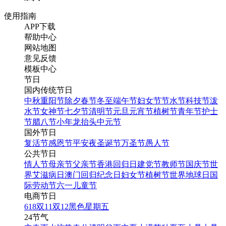
使用指南
APP下载
帮助中心
网站地图
蓝色简约复古邮票风9.1京
意见反馈
九铁路25周年纪念日
模板中心
节日
国内传统节日
找相似
中秋
重阳节
除夕
春节
冬至
端午节
妇女节
节水节
科技节
泼
手机海报
水节
女神节
七夕节
清明节
元旦
元宵节
植树节
青年节
护士
节
腊八节
小年
龙抬头
中元节
国外节日
复活节
感恩节
平安夜
圣诞节
万圣节
愚人节
公共节日
情人节
母亲节
父亲节
香港回归日
建党节
教师节
国庆节
世
界艾滋病日
澳门回归纪念日
妇女节
植树节
世界地球日
国
际劳动节
六一儿童节
电商节日
618
双11
双12
黑色星期五
清新京九铁路25周年纪念
24节气