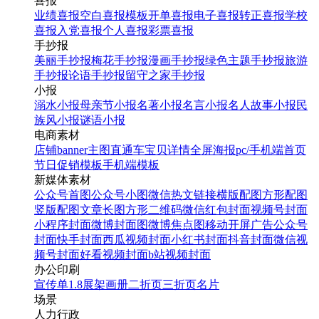
喜报
业绩喜报
空白喜报模板
开单喜报
电子喜报
转正喜报
学校
喜报
入党喜报
个人喜报
彩票喜报
手抄报
美丽手抄报
梅花手抄报
漫画手抄报
绿色主题手抄报
旅游
手抄报
论语手抄报
留守之家手抄报
小报
溺水小报
母亲节小报
名著小报
名言小报
名人故事小报
民
族风小报
谜语小报
电商素材
店铺banner
主图直通车
宝贝详情
全屏海报
pc/手机端首页
节日促销模板
手机端模板
新媒体素材
公众号首图
公众号小图
微信热文链接
横版配图
方形配图
竖版配图
文章长图
方形二维码
微信红包封面
视频号封面
小程序封面
微博封面图
微博焦点图
移动开屏广告
公众号
封面
快手封面
西瓜视频封面
小红书封面
抖音封面
微信视
频号封面
好看视频封面
b站视频封面
办公印刷
宣传单
1.8展架
画册
二折页
三折页
名片
场景
人力行政