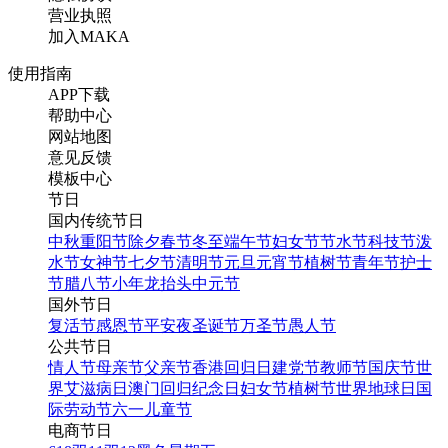
营业执照
加入MAKA
使用指南
APP下载
帮助中心
网站地图
意见反馈
时尚炫酷数码3c音响主图
模板中心
直通车首图
节日
国内传统节日
中秋
重阳节
除夕
春节
冬至
端午节
妇女节
节水节
科技节
泼
找相似
水节
女神节
七夕节
清明节
元旦
元宵节
植树节
青年节
护士
主图直通车
节
腊八节
小年
龙抬头
中元节
国外节日
复活节
感恩节
平安夜
圣诞节
万圣节
愚人节
公共节日
紫色炫酷3C电子数码宣传
情人节
母亲节
父亲节
香港回归日
建党节
教师节
国庆节
世
营销公众号封面头图
界艾滋病日
澳门回归纪念日
妇女节
植树节
世界地球日
国
际劳动节
六一儿童节
电商节日
找相似