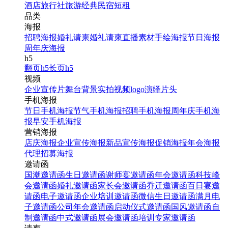
酒店
旅行社
旅游经典
民宿短租
双11嗨购提前购超商促销
品类
宣传H5
海报
招聘海报
婚礼请柬
婚礼请柬
直播素材
手绘海报
节日海报
周年庆海报
找相似
h5
翻页H5
翻页h5
长页h5
视频
企业宣传片
舞台背景
实拍视频
logo演绎
片头
手机海报
节日手机海报
节气手机海报
招聘手机海报
周年庆手机海
报
早安手机海报
营销海报
店庆海报
企业宣传海报
新品宣传海报
促销海报
年会海报
代理招募海报
国庆活动宣传红色大气国
邀请函
庆节宣传海报
国潮邀请函
生日邀请函
谢师宴邀请函
年会邀请函
科技峰
会邀请函
婚礼邀请函
家长会邀请函
乔迁邀请函
百日宴邀
请函
电子邀请函
企业培训邀请函
微信生日邀请函
满月电
找相似
子邀请函
公司年会邀请函
启动仪式邀请函
国风邀请函
自
手机海报
制邀请函
中式邀请函
展会邀请函
培训专家邀请函