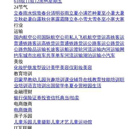
618
双11
双12
黑色星期五
公众号首图
24节气
立春
雨水
惊蛰
春分
清明
谷雨
立夏
小满
芒种
夏至
小暑
大暑
立秋
处暑
白露
秋分
寒露
霜降
立冬
小雪
大雪
冬至
小寒
大寒
行业
运输
国内航空公司
国际航空公司
私人飞机
航空货运
高铁客运
普通铁路客运
高铁货运
普通铁路货运
公路客运
公路货运
科技风,618,年中大促,数码
公路危险品运输
长途客运
船运
渡轮
河流运输
内河运输
网
产品,3C,促销宣传,文章长
约车
城市出租车
共享单车
河流运输
湖泊运输
小汽车
图
美妆
化妆
护肤
发型设计
美甲
美容仪
彩妆
美容
教育培训
启蒙早教
幼儿园
兴趣培训
课业辅导
在线教育
技能培训
职
找相似
业培训
语言培训
出国留学
冬夏令营
校园生活
文章长图
金融理财
银行
保险
证券投资
信托
典当|拍卖
电商微商
电商
微商
亲子乐园
儿童乐园
儿童摄影
儿童才艺
儿童运动馆
IT互联网