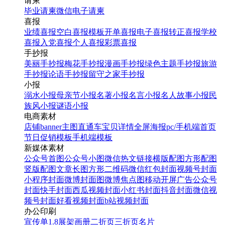
请柬
毕业请柬
微信电子请柬
喜报
业绩喜报
空白喜报模板
开单喜报
电子喜报
转正喜报
学校
喜报
入党喜报
个人喜报
彩票喜报
手抄报
美丽手抄报
梅花手抄报
漫画手抄报
绿色主题手抄报
旅游
手抄报
论语手抄报
留守之家手抄报
小报
蓝紫色炫酷数码产品双十
溺水小报
母亲节小报
名著小报
名言小报
名人故事小报
民
一双11电商店铺首页
族风小报
谜语小报
banner
电商素材
双11预售家装家电店铺首
店铺banner
主图直通车
宝贝详情
全屏海报
pc/手机端首页
页Banner
节日促销模板
手机端模板
新媒体素材
双十一预售活动促销家电
找相似
公众号首图
公众号小图
微信热文链接
横版配图
方形配图
详情页
找相似
店铺banner
竖版配图
文章长图
方形二维码
微信红包封面
视频号封面
店铺banner
小程序封面
微博封面图
微博焦点图
移动开屏广告
公众号
封面
快手封面
西瓜视频封面
小红书封面
抖音封面
微信视
找相似
频号封面
好看视频封面
b站视频封面
宝贝详情
办公印刷
宣传单
1.8展架
画册
二折页
三折页
名片