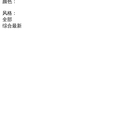
颜色：
风格：
全部
综合
最新
黑色扁平促销活动3C数码
手机海报
找相似
手机海报
黑色扁平促销活动3C数码
手机海报