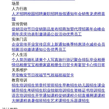
场景
人力行政
人才招聘
校园招聘
兼职招聘
放假通知
年会
销售龙虎榜
喜
报
宣传营销
促销活动
节日促销
新品发布
招商加盟
代理招募
年会
峰会
周年庆
庆功表彰
邀请函
公益活动
优秀员工
实体门店
企业宣传
开业宣传
店庆
上新通知
换季特惠
清仓减价
会员
招募
活动邀请
通知公告
优秀员工
个人生活
个人简历
婚礼请柬
个人写真
旅行游记
聚合排队
毕业相册
情侣相册
宝宝相册
家庭相册
生日贺卡
寿宴贺卡
心情日签
关系维护
早安
晚安
节日祝福
节气祝福
祝福贺卡
教育培训
招生培训
招生简章
托管班招生
早教招生
幼儿园招生
课业
辅导招生
考研招生
职业技能培训招生
资格证书培训招生
国庆假期之国庆狂欢美食
语言培训招生
开学通知
课程促销
课程介绍
直播网课
课程
特价促销活动宣传长图设
大纲
课程表
暑假班招生
艺术课招生
乐器课招生
计