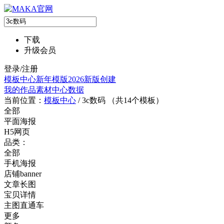
下载
升级会员
登录/注册
模板中心
新年模版
2026新版
创建
我的作品
素材中心
数据
当前位置：
模板中心
/
3c数码 （共
14
个模板）
全部
平面海报
H5网页
品类：
全部
手机海报
店铺banner
文章长图
宝贝详情
主图直通车
更多