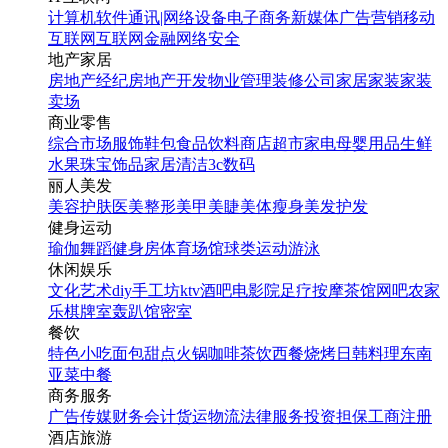
计算机软件
通讯|网络设备
电子商务
新媒体
广告营销
移动
互联网
互联网金融
网络安全
地产家居
房地产经纪
房地产开发
物业管理
装修公司
家居家装
家装
卖场
商业零售
综合市场
服饰鞋包
食品饮料
商店超市
家电
母婴用品
生鲜
国庆快乐放假大促海报
水果
珠宝饰品
家居清洁
3c数码
丽人美发
找相似
美容护肤
医美整形
美甲美睫
美体瘦身
美发护发
手机海报
健身运动
瑜伽
舞蹈
健身房
体育场馆
球类运动
游泳
休闲娱乐
文化艺术
diy手工坊
ktv
酒吧
电影院
足疗按摩
茶馆
网吧
农家
乐
棋牌室
轰趴馆
密室
餐饮
特色小吃
面包甜点
火锅
咖啡茶饮
西餐
烧烤
日韩料理
东南
亚菜
中餐
商务服务
广告传媒
财务会计
货运物流
法律服务
投资担保
工商注册
酒店旅游