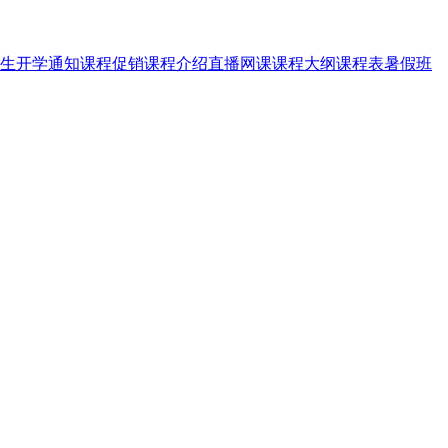
生
开学通知
课程促销
课程介绍
直播网课
课程大纲
课程表
暑假班