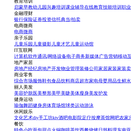
教育培训
启蒙早教
幼儿园
兴趣培训
课业辅导
在线教育
技能培训
职业
金融理财
银行
保险
证券投资
信托
典当|拍卖
电商微商
蓝色大气中元节手机海报
电商
微商
模板
亲子乐园
儿童乐园
儿童摄影
儿童才艺
儿童运动馆
IT互联网
找相似
计算机软件
通讯|网络设备
电子商务
新媒体
广告营销
移动
手机海报
地产家居
房地产经纪
房地产开发
物业管理
装修公司
家居家装
家装卖
商业零售
综合市场
服饰鞋包
食品饮料
商店超市
家电
母婴用品
生鲜水
丽人美发
美容护肤
医美整形
美甲美睫
美体瘦身
美发护发
健身运动
瑜伽
舞蹈
健身房
体育场馆
球类运动
游泳
休闲娱乐
文化艺术
diy手工坊
ktv
酒吧
电影院
足疗按摩
茶馆
网吧
农家
国风实景中元节祝福海报
餐饮
特色小吃
面包甜点
火锅
咖啡茶饮
西餐
烧烤
日韩料理
东南亚