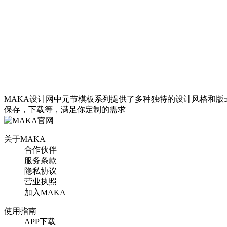
扁平简约风中国传统节日
中元节鬼节孔明灯河灯二
MAKA设计网中元节模板系列提供了多种独特的设计风格和
十四节气中元节微信公众
保存，下载等，满足你定制的需求
号头图
关于MAKA
合作伙伴
服务条款
找相似
隐私协议
公众号首图
营业执照
加入MAKA
扁平手绘插画风中国传统
使用指南
节日中元节鬼节孔明灯河
APP下载