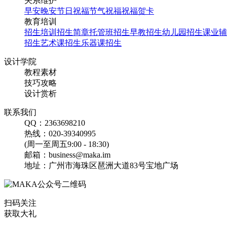
关系维护
早安
晚安
节日祝福
节气祝福
祝福贺卡
创意插画风，中元节，中
教育培训
元云祭祀，倡导云祭祀，
招生培训
招生简章
托管班招生
早教招生
幼儿园招生
课业辅
文明祭祀，鬼节，放河
招生
艺术课招生
乐器课招生
灯，天灯，许愿，中元寄
哀思，中元祭祀海报
设计学院
教程素材
技巧攻略
设计赏析
联系我们
找相似
QQ：2363698210
手机海报
热线：020-39340995
(周一至周五9:00 - 18:30)
邮箱：business@maka.im
地址：广州市海珠区琶洲大道83号宝地广场
手绘风中元节公众号首图
扫码关注
找相似
获取大礼
公众号首图