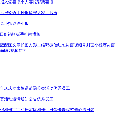
报
入党喜报
个人喜报
彩票喜报
抄报
论语手抄报
留守之家手抄报
风小报
谜语小报
日促销模板
手机端模板
版配图
文章长图
方形二维码
微信红包封面
视频号封面
小程序封面
面
b站视频封面
年庆
庆功表彰
邀请函
公益活动
优秀员工
募
活动邀请
通知公告
优秀员工
侣相册
宝宝相册
家庭相册
生日贺卡
寿宴贺卡
心情日签