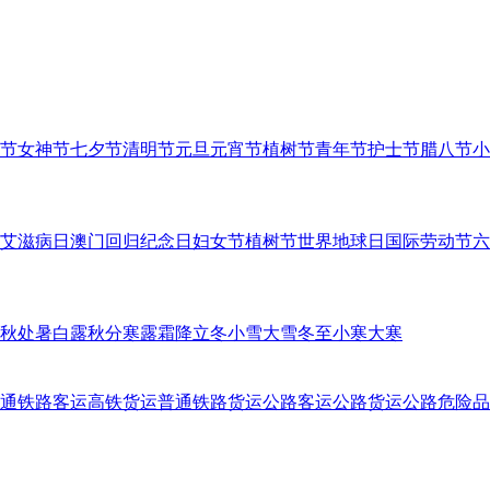
节
女神节
七夕节
清明节
元旦
元宵节
植树节
青年节
护士节
腊八节
小
艾滋病日
澳门回归纪念日
妇女节
植树节
世界地球日
国际劳动节
六
秋
处暑
白露
秋分
寒露
霜降
立冬
小雪
大雪
冬至
小寒
大寒
通铁路客运
高铁货运
普通铁路货运
公路客运
公路货运
公路危险品