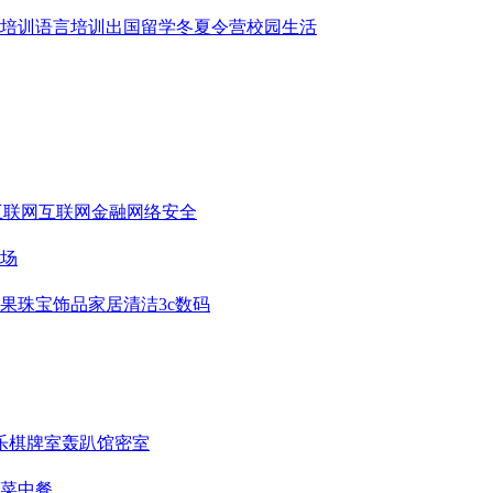
培训
语言培训
出国留学
冬夏令营
校园生活
互联网
互联网金融
网络安全
场
果
珠宝饰品
家居清洁
3c数码
乐
棋牌室
轰趴馆
密室
菜
中餐