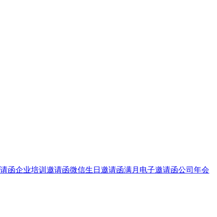
请函
企业培训邀请函
微信生日邀请函
满月电子邀请函
公司年会