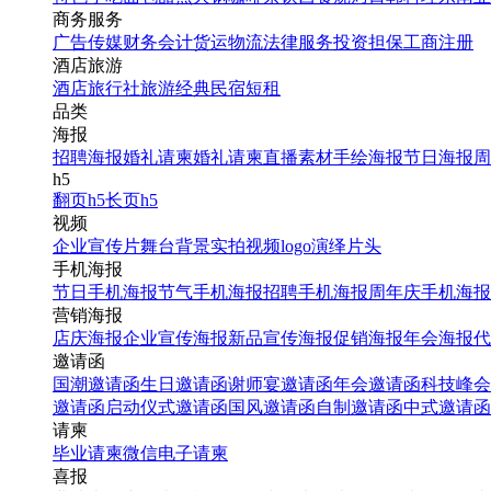
商务服务
找相似
广告传媒
财务会计
货运物流
法律服务
投资担保
工商注册
手机海报
酒店旅游
酒店
旅行社
旅游经典
民宿短租
品类
海报
招聘海报
婚礼请柬
婚礼请柬
直播素材
手绘海报
节日海报
周
h5
翻页h5
长页h5
视频
企业宣传片
舞台背景
实拍视频
logo演绎
片头
手机海报
节日手机海报
节气手机海报
招聘手机海报
周年庆手机海报
简约大气孔明灯中元节海
营销海报
报
店庆海报
企业宣传海报
新品宣传海报
促销海报
年会海报
代
邀请函
国潮邀请函
生日邀请函
谢师宴邀请函
年会邀请函
科技峰会
找相似
邀请函
启动仪式邀请函
国风邀请函
自制邀请函
中式邀请函
手机海报
请柬
毕业请柬
微信电子请柬
喜报