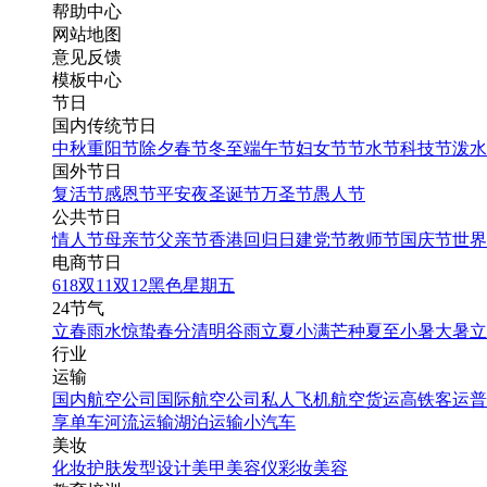
灯二十四节气中元节微信
帮助中心
公众号头图
网站地图
意见反馈
模板中心
节日
国内传统节日
找相似
中秋
重阳节
除夕
春节
冬至
端午节
妇女节
节水节
科技节
泼水
公众号首图
国外节日
复活节
感恩节
平安夜
圣诞节
万圣节
愚人节
公共节日
插画国风中元节祝福海报
情人节
母亲节
父亲节
香港回归日
建党节
教师节
国庆节
世界
电商节日
618
双11
双12
黑色星期五
找相似
24节气
手机海报
立春
雨水
惊蛰
春分
清明
谷雨
立夏
小满
芒种
夏至
小暑
大暑
立
行业
运输
国内航空公司
国际航空公司
私人飞机
航空货运
高铁客运
普
享单车
河流运输
湖泊运输
小汽车
美妆
化妆
护肤
发型设计
美甲
美容仪
彩妆
美容