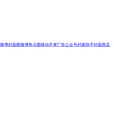
微博封面图
微博焦点图
移动开屏广告
公众号封面
快手封面
西瓜