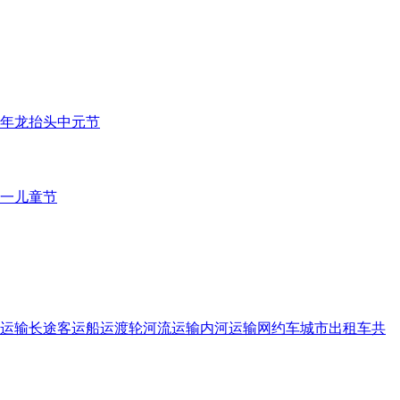
年
龙抬头
中元节
一儿童节
运输
长途客运
船运
渡轮
河流运输
内河运输
网约车
城市出租车
共