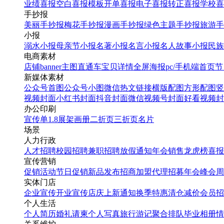
业绩喜报
空白喜报模板
开单喜报
电子喜报
转正喜报
学校喜
手抄报
美丽手抄报
梅花手抄报
漫画手抄报
绿色主题手抄报
旅游手
小报
溺水小报
母亲节小报
名著小报
名言小报
名人故事小报
民族
电商素材
店铺banner
主图直通车
宝贝详情
全屏海报
pc/手机端首页
节
手绘插画风中元节祝福
新媒体素材
公众号首图
公众号小图
微信热文链接
横版配图
方形配图
竖
找相似
视频封面
小红书封面
抖音封面
微信视频号封面
好看视频封
手机海报
办公印刷
宣传单
1.8展架
画册
二折页
三折页
名片
场景
人力行政
人才招聘
校园招聘
兼职招聘
放假通知
年会
销售龙虎榜
喜报
宣传营销
促销活动
节日促销
新品发布
招商加盟
代理招募
年会
峰会
周
实体门店
企业宣传
开业宣传
店庆
上新通知
换季特惠
清仓减价
会员招
个人生活
个人简历
婚礼请柬
个人写真
旅行游记
聚合排队
毕业相册
情