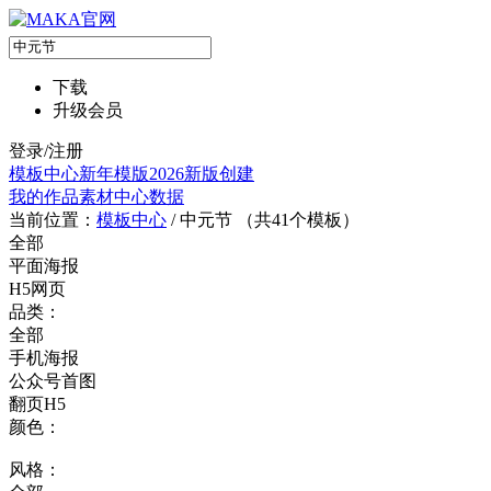
下载
升级会员
登录/注册
模板中心
新年模版
2026新版
创建
我的作品
素材中心
数据
当前位置：
模板中心
/
中元节 （共
41
个模板）
全部
平面海报
H5网页
品类：
全部
手机海报
公众号首图
翻页H5
颜色：
风格：