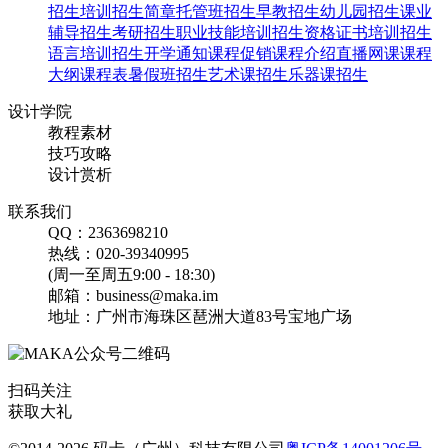
婚纱摄影影楼店庆开业周
招生培训
招生简章
托管班招生
早教招生
幼儿园招生
课业
年庆促销海报
辅导招生
考研招生
职业技能培训招生
资格证书培训招生
语言培训招生
开学通知
课程促销
课程介绍
直播网课
课程
大纲
课程表
暑假班招生
艺术课招生
乐器课招生
找相似
手机海报
设计学院
教程素材
技巧攻略
设计赏析
联系我们
QQ：2363698210
热线：020-39340995
(周一至周五9:00 - 18:30)
邮箱：business@maka.im
地址：广州市海珠区琶洲大道83号宝地广场
美容医美店庆开业周年庆
促销活动海报
扫码关注
找相似
获取大礼
手机海报