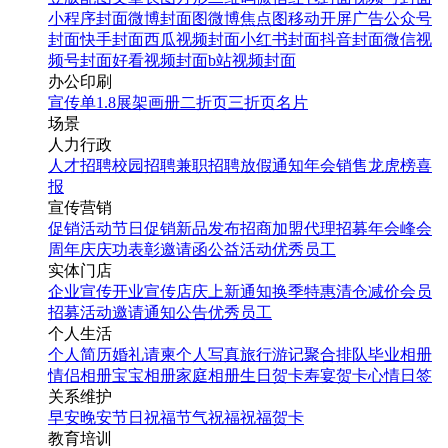
小程序封面
微博封面图
微博焦点图
移动开屏广告
公众号
封面
快手封面
西瓜视频封面
小红书封面
抖音封面
微信视
频号封面
好看视频封面
b站视频封面
办公印刷
宣传单
1.8展架
画册
二折页
三折页
名片
场景
瑜伽普拉提开业周年庆店
人力行政
庆促销海报
人才招聘
校园招聘
兼职招聘
放假通知
年会
销售龙虎榜
喜
报
宣传营销
找相似
促销活动
节日促销
新品发布
招商加盟
代理招募
年会
峰会
手机海报
周年庆
庆功表彰
邀请函
公益活动
优秀员工
实体门店
企业宣传
开业宣传
店庆
上新通知
换季特惠
清仓减价
会员
招募
活动邀请
通知公告
优秀员工
个人生活
个人简历
婚礼请柬
个人写真
旅行游记
聚合排队
毕业相册
情侣相册
宝宝相册
家庭相册
生日贺卡
寿宴贺卡
心情日签
关系维护
早安
晚安
节日祝福
节气祝福
祝福贺卡
教育培训