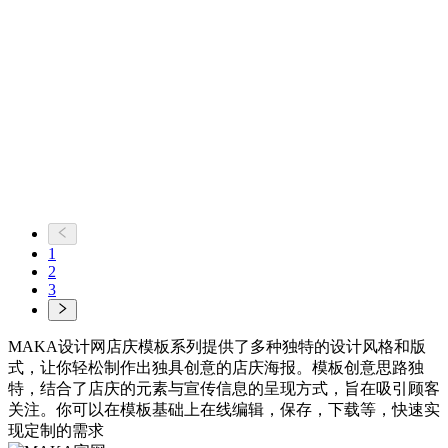
找相似
手机海报
1
瑜伽店庆周年庆促销活动
2
海报
3
找相似
MAKA设计网店庆模板系列提供了多种独特的设计风格和版
手机海报
式，让你轻松制作出独具创意的店庆海报。模板创意思路独
特，结合了店庆的元素与宣传信息的呈现方式，旨在吸引顾客
关注。你可以在模板基础上在线编辑，保存，下载等，快速实
现定制的需求