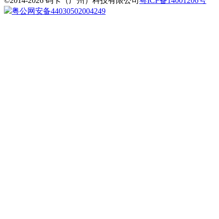
©2014-2026 码卡（广州）科技有限公司
粤ICP备14001206号
粤公网安备44030502004249
婚纱摄影影楼店庆开业周
年庆促销海报
找相似
手机海报