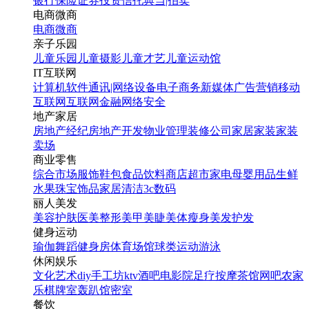
银行
保险
证券投资
信托
典当|拍卖
电商微商
电商
微商
亲子乐园
儿童乐园
儿童摄影
儿童才艺
儿童运动馆
IT互联网
计算机软件
通讯|网络设备
电子商务
新媒体
广告营销
移动
互联网
互联网金融
网络安全
地产家居
房地产经纪
房地产开发
物业管理
装修公司
家居家装
家装
舞蹈店庆开业周年庆活动
卖场
促销海报
商业零售
综合市场
服饰鞋包
食品饮料
商店超市
家电
母婴用品
生鲜
水果
珠宝饰品
家居清洁
3c数码
找相似
丽人美发
手机海报
美容护肤
医美整形
美甲美睫
美体瘦身
美发护发
健身运动
瑜伽
舞蹈
健身房
体育场馆
球类运动
游泳
休闲娱乐
文化艺术
diy手工坊
ktv
酒吧
电影院
足疗按摩
茶馆
网吧
农家
乐
棋牌室
轰趴馆
密室
餐饮