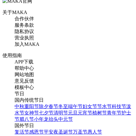
关于MAKA
合作伙伴
服务条款
隐私协议
营业执照
周年庆店庆优惠促销海报
加入MAKA
套装
使用指南
APP下载
找相似
帮助中心
手机海报
网站地图
意见反馈
模板中心
节日
国内传统节日
中秋
重阳节
除夕
春节
冬至
端午节
妇女节
节水节
科技节
泼
水节
女神节
七夕节
清明节
元旦
元宵节
植树节
青年节
护士
节
腊八节
小年
龙抬头
中元节
国外节日
复活节
感恩节
平安夜
圣诞节
万圣节
愚人节