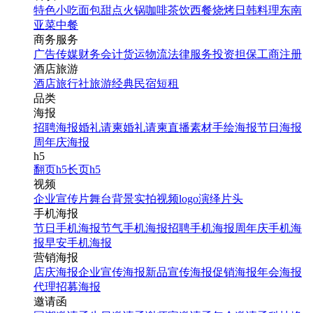
特色小吃
面包甜点
火锅
咖啡茶饮
西餐
烧烤
日韩料理
东南
亚菜
中餐
商务服务
红色店庆周年庆活动促销
广告传媒
财务会计
货运物流
法律服务
投资担保
工商注册
倒计时海报
酒店旅游
酒店
旅行社
旅游经典
民宿短租
品类
找相似
海报
手机海报
招聘海报
婚礼请柬
婚礼请柬
直播素材
手绘海报
节日海报
周年庆海报
h5
翻页h5
长页h5
视频
企业宣传片
舞台背景
实拍视频
logo演绎
片头
手机海报
节日手机海报
节气手机海报
招聘手机海报
周年庆手机海
报
早安手机海报
营销海报
教育培训门店周年庆,店庆
店庆海报
企业宣传海报
新品宣传海报
促销海报
年会海报
海报
代理招募海报
邀请函