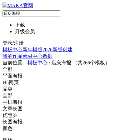
下载
升级会员
登录/注册
模板中心
新年模版
2026新版
创建
我的作品
素材中心
数据
当前位置：
模板中心
/
店庆海报 （共
266
个模板）
全部
平面海报
H5网页
品类：
全部
手机海报
文章长图
优惠券
长图海报
颜色：