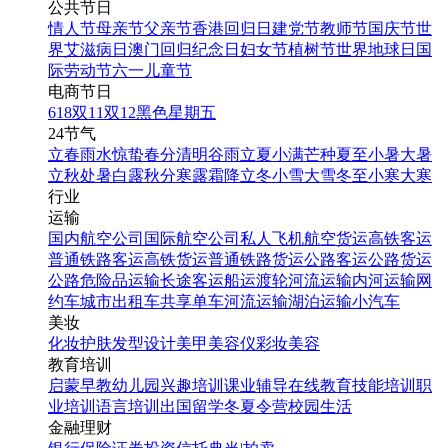
黑色简约周年庆店庆倒计
公共节日
时海报
情人节
母亲节
父亲节
香港回归日
建党节
教师节
国庆节
世
界艾滋病日
澳门回归纪念日
妇女节
植树节
世界地球日
国
际劳动节
六一儿童节
找相似
电商节日
手机海报
618
双11
双12
黑色星期五
24节气
立春
雨水
惊蛰
春分
清明
谷雨
立夏
小满
芒种
夏至
小暑
大暑
立秋
处暑
白露
秋分
寒露
霜降
立冬
小雪
大雪
冬至
小寒
大寒
行业
运输
国内航空公司
国际航空公司
私人飞机
航空货运
高铁客运
普通铁路客运
高铁货运
普通铁路货运
公路客运
公路货运
公路危险品运输
长途客运
船运
渡轮
河流运输
内河运输
网
约车
城市出租车
共享单车
河流运输
湖泊运输
小汽车
口腔店庆周年庆活动促销
美妆
海报
化妆
护肤
发型设计
美甲
美容仪
彩妆
美容
教育培训
启蒙早教
幼儿园
兴趣培训
课业辅导
在线教育
技能培训
职
找相似
业培训
语言培训
出国留学
冬夏令营
校园生活
手机海报
金融理财