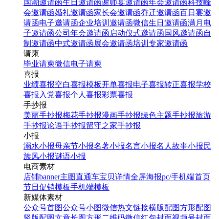
国潮邀请函
生日邀请函
谢师宴邀请函
年会邀请函
科技峰
找相似
会邀请函
婚礼邀请函
家长会邀请函
乔迁邀请函
百日宴邀
手机海报
请函
电子邀请函
企业培训邀请函
微信生日邀请函
满月电
子邀请函
公司年会邀请函
启动仪式邀请函
国风邀请函
自
制邀请函
中式邀请函
展会邀请函
培训专家邀请函
请柬
毕业请柬
微信电子请柬
喜报
业绩喜报
空白喜报模板
开单喜报
电子喜报
转正喜报
学校
喜报
入党喜报
个人喜报
彩票喜报
手抄报
美丽手抄报
梅花手抄报
漫画手抄报
绿色主题手抄报
旅游
美业医美店庆周年庆开业
手抄报
论语手抄报
留守之家手抄报
促销海报
小报
溺水小报
母亲节小报
名著小报
名言小报
名人故事小报
民
族风小报
谜语小报
找相似
电商素材
手机海报
店铺banner
主图直通车
宝贝详情
全屏海报
pc/手机端首页
节日促销模板
手机端模板
新媒体素材
公众号首图
公众号小图
微信热文链接
横版配图
方形配图
竖版配图
文章长图
方形二维码
微信红包封面
视频号封面