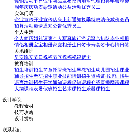
促销活动
节日促销
新品发布
招商加盟
代理招募
年会
峰会
周年庆
庆功表彰
邀请函
公益活动
优秀员工
实体门店
企业宣传
开业宣传
店庆
上新通知
换季特惠
清仓减价
会员
招募
活动邀请
通知公告
优秀员工
个人生活
个人简历
婚礼请柬
个人写真
旅行游记
聚合排队
毕业相册
情侣相册
宝宝相册
家庭相册
生日贺卡
寿宴贺卡
心情日签
关系维护
早安
晚安
节日祝福
节气祝福
祝福贺卡
教育培训
招生培训
招生简章
托管班招生
早教招生
幼儿园招生
课业
辅导招生
考研招生
职业技能培训招生
资格证书培训招生
语言培训招生
开学通知
课程促销
课程介绍
直播网课
课程
大纲
课程表
暑假班招生
艺术课招生
乐器课招生
设计学院
教程素材
技巧攻略
设计赏析
联系我们