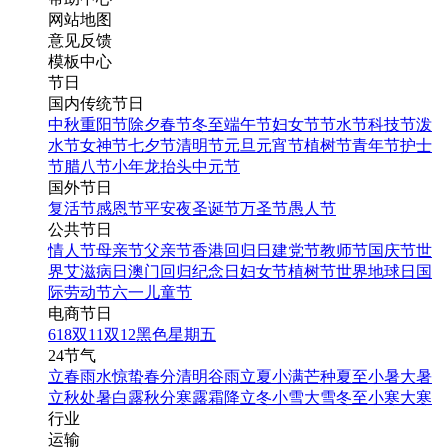
网站地图
意见反馈
模板中心
节日
国内传统节日
中秋
重阳节
除夕
春节
冬至
端午节
妇女节
节水节
科技节
泼
水节
女神节
七夕节
清明节
元旦
元宵节
植树节
青年节
护士
节
腊八节
小年
龙抬头
中元节
国外节日
复活节
感恩节
平安夜
圣诞节
万圣节
愚人节
公共节日
情人节
母亲节
父亲节
香港回归日
建党节
教师节
国庆节
世
界艾滋病日
澳门回归纪念日
妇女节
植树节
世界地球日
国
际劳动节
六一儿童节
电商节日
618
双11
双12
黑色星期五
24节气
立春
雨水
惊蛰
春分
清明
谷雨
立夏
小满
芒种
夏至
小暑
大暑
立秋
处暑
白露
秋分
寒露
霜降
立冬
小雪
大雪
冬至
小寒
大寒
行业
运输