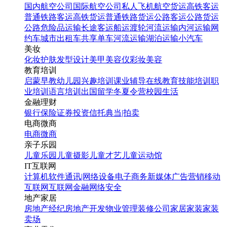
国内航空公司
国际航空公司
私人飞机
航空货运
高铁客运
普通铁路客运
高铁货运
普通铁路货运
公路客运
公路货运
公路危险品运输
长途客运
船运
渡轮
河流运输
内河运输
网
约车
城市出租车
共享单车
河流运输
湖泊运输
小汽车
美妆
化妆
护肤
发型设计
美甲
美容仪
彩妆
美容
教育培训
启蒙早教
幼儿园
兴趣培训
课业辅导
在线教育
技能培训
职
业培训
语言培训
出国留学
冬夏令营
校园生活
金融理财
银行
保险
证券投资
信托
典当|拍卖
电商微商
电商
微商
亲子乐园
儿童乐园
儿童摄影
儿童才艺
儿童运动馆
IT互联网
计算机软件
通讯|网络设备
电子商务
新媒体
广告营销
移动
互联网
互联网金融
网络安全
地产家居
房地产经纪
房地产开发
物业管理
装修公司
家居家装
家装
卖场