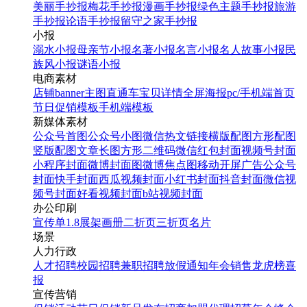
美丽手抄报
梅花手抄报
漫画手抄报
绿色主题手抄报
旅游
手抄报
论语手抄报
留守之家手抄报
小报
溺水小报
母亲节小报
名著小报
名言小报
名人故事小报
民
族风小报
谜语小报
电商素材
店铺banner
主图直通车
宝贝详情
全屏海报
pc/手机端首页
节日促销模板
手机端模板
新媒体素材
公众号首图
公众号小图
微信热文链接
横版配图
方形配图
竖版配图
文章长图
方形二维码
微信红包封面
视频号封面
小程序封面
微博封面图
微博焦点图
移动开屏广告
公众号
封面
快手封面
西瓜视频封面
小红书封面
抖音封面
微信视
频号封面
好看视频封面
b站视频封面
办公印刷
宣传单
1.8展架
画册
二折页
三折页
名片
场景
人力行政
人才招聘
校园招聘
兼职招聘
放假通知
年会
销售龙虎榜
喜
报
宣传营销