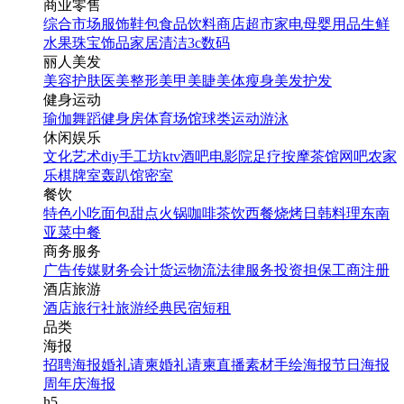
商业零售
综合市场
服饰鞋包
食品饮料
商店超市
家电
母婴用品
生鲜
水果
珠宝饰品
家居清洁
3c数码
丽人美发
美容护肤
医美整形
美甲美睫
美体瘦身
美发护发
健身运动
瑜伽
舞蹈
健身房
体育场馆
球类运动
游泳
休闲娱乐
文化艺术
diy手工坊
ktv
酒吧
电影院
足疗按摩
茶馆
网吧
农家
乐
棋牌室
轰趴馆
密室
餐饮
特色小吃
面包甜点
火锅
咖啡茶饮
西餐
烧烤
日韩料理
东南
亚菜
中餐
商务服务
广告传媒
财务会计
货运物流
法律服务
投资担保
工商注册
酒店旅游
酒店
旅行社
旅游经典
民宿短租
品类
海报
招聘海报
婚礼请柬
婚礼请柬
直播素材
手绘海报
节日海报
周年庆海报
h5