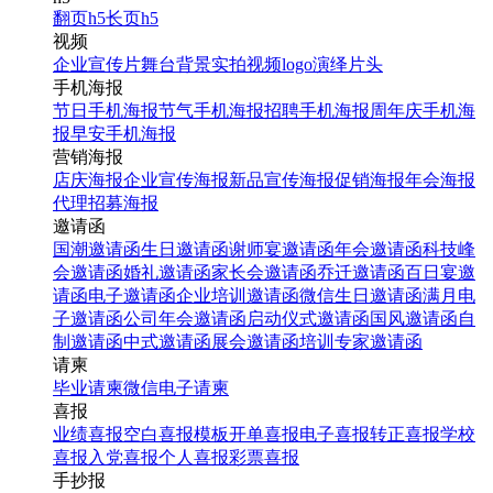
翻页h5
长页h5
视频
企业宣传片
舞台背景
实拍视频
logo演绎
片头
手机海报
节日手机海报
节气手机海报
招聘手机海报
周年庆手机海
报
早安手机海报
营销海报
店庆海报
企业宣传海报
新品宣传海报
促销海报
年会海报
代理招募海报
邀请函
国潮邀请函
生日邀请函
谢师宴邀请函
年会邀请函
科技峰
会邀请函
婚礼邀请函
家长会邀请函
乔迁邀请函
百日宴邀
请函
电子邀请函
企业培训邀请函
微信生日邀请函
满月电
子邀请函
公司年会邀请函
启动仪式邀请函
国风邀请函
自
制邀请函
中式邀请函
展会邀请函
培训专家邀请函
请柬
毕业请柬
微信电子请柬
喜报
业绩喜报
空白喜报模板
开单喜报
电子喜报
转正喜报
学校
喜报
入党喜报
个人喜报
彩票喜报
手抄报