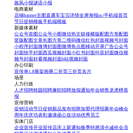
族风小报
谜语小报
电商素材
店铺banner
主图直通车
宝贝详情
全屏海报
pc/手机端首页
节日促销模板
手机端模板
新媒体素材
公众号首图
公众号小图
微信热文链接
横版配图
方形配图
竖版配图
文章长图
方形二维码
微信红包封面
视频号封面
小程序封面
微博封面图
微博焦点图
移动开屏广告
公众号
封面
快手封面
西瓜视频封面
小红书封面
抖音封面
微信视
频号封面
好看视频封面
b站视频封面
办公印刷
宣传单
1.8展架
画册
二折页
三折页
名片
场景
人力行政
人才招聘
校园招聘
兼职招聘
放假通知
年会
销售龙虎榜
喜
报
宣传营销
促销活动
节日促销
新品发布
招商加盟
代理招募
年会
峰会
周年庆
庆功表彰
邀请函
公益活动
优秀员工
实体门店
企业宣传
开业宣传
店庆
上新通知
换季特惠
清仓减价
会员