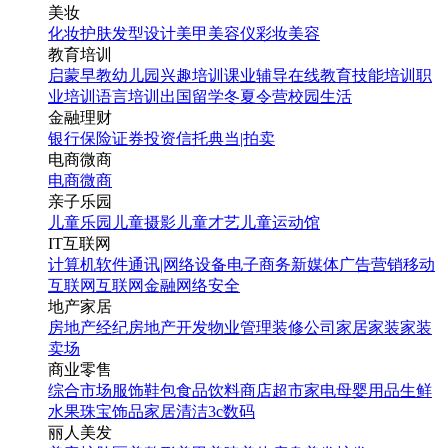
美妆
化妆
护肤
发型设计
美甲
美容仪
彩妆
美容
教育培训
启蒙早教
幼儿园
兴趣培训
课业辅导
在线教育
技能培训
职
业培训
语言培训
出国留学
冬夏令营
校园生活
金融理财
银行
保险
证券投资
信托
典当|拍卖
电商微商
电商
微商
亲子乐园
儿童乐园
儿童摄影
儿童才艺
儿童运动馆
IT互联网
计算机软件
通讯|网络设备
电子商务
新媒体
广告营销
移动
互联网
互联网金融
网络安全
地产家居
房地产经纪
房地产开发
物业管理
装修公司
家居家装
家装
卖场
商业零售
综合市场
服饰鞋包
食品饮料
商店超市
家电
母婴用品
生鲜
水果
珠宝饰品
家居清洁
3c数码
丽人美发