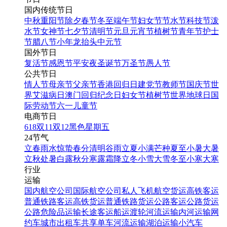
国内传统节日
中秋
重阳节
除夕
春节
冬至
端午节
妇女节
节水节
科技节
泼
水节
女神节
七夕节
清明节
元旦
元宵节
植树节
青年节
护士
节
腊八节
小年
龙抬头
中元节
国外节日
复活节
感恩节
平安夜
圣诞节
万圣节
愚人节
公共节日
情人节
母亲节
父亲节
香港回归日
建党节
教师节
国庆节
世
界艾滋病日
澳门回归纪念日
妇女节
植树节
世界地球日
国
际劳动节
六一儿童节
电商节日
618
双11
双12
黑色星期五
24节气
立春
雨水
惊蛰
春分
清明
谷雨
立夏
小满
芒种
夏至
小暑
大暑
立秋
处暑
白露
秋分
寒露
霜降
立冬
小雪
大雪
冬至
小寒
大寒
行业
运输
国内航空公司
国际航空公司
私人飞机
航空货运
高铁客运
普通铁路客运
高铁货运
普通铁路货运
公路客运
公路货运
公路危险品运输
长途客运
船运
渡轮
河流运输
内河运输
网
约车
城市出租车
共享单车
河流运输
湖泊运输
小汽车