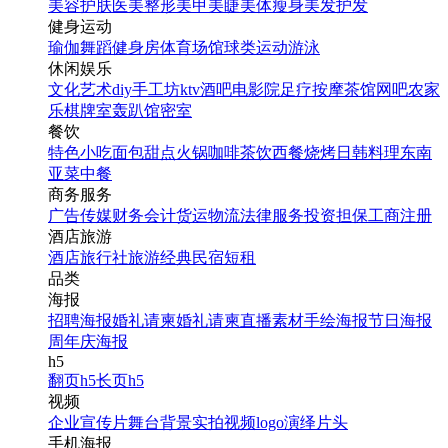
美容护肤
医美整形
美甲美睫
美体瘦身
美发护发
健身运动
瑜伽
舞蹈
健身房
体育场馆
球类运动
游泳
休闲娱乐
文化艺术
diy手工坊
ktv
酒吧
电影院
足疗按摩
茶馆
网吧
农家
乐
棋牌室
轰趴馆
密室
餐饮
特色小吃
面包甜点
火锅
咖啡茶饮
西餐
烧烤
日韩料理
东南
亚菜
中餐
商务服务
广告传媒
财务会计
货运物流
法律服务
投资担保
工商注册
酒店旅游
酒店
旅行社
旅游经典
民宿短租
品类
海报
招聘海报
婚礼请柬
婚礼请柬
直播素材
手绘海报
节日海报
周年庆海报
h5
翻页h5
长页h5
视频
企业宣传片
舞台背景
实拍视频
logo演绎
片头
手机海报