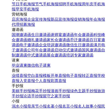
节日手机海报
节气手机海报
招聘手机海报
周年庆手机海
报
早安手机海报
营销海报
店庆海报
企业宣传海报
新品宣传海报
促销海报
年会海报
代理招募海报
邀请函
国潮邀请函
生日邀请函
谢师宴邀请函
年会邀请函
科技峰
会邀请函
婚礼邀请函
家长会邀请函
乔迁邀请函
百日宴邀
请函
电子邀请函
企业培训邀请函
微信生日邀请函
满月电
子邀请函
公司年会邀请函
启动仪式邀请函
国风邀请函
自
制邀请函
中式邀请函
展会邀请函
培训专家邀请函
请柬
毕业请柬
微信电子请柬
喜报
业绩喜报
空白喜报模板
开单喜报
电子喜报
转正喜报
学校
喜报
入党喜报
个人喜报
彩票喜报
手抄报
美丽手抄报
梅花手抄报
漫画手抄报
绿色主题手抄报
旅游
手抄报
论语手抄报
留守之家手抄报
小报
溺水小报
母亲节小报
名著小报
名言小报
名人故事小报
民