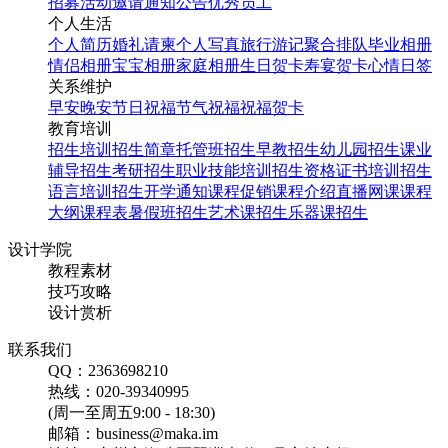
招募
活动邀请
通知公告
优秀员工
个人生活
个人简历
婚礼请柬
个人写真
旅行游记
聚合排队
毕业相册
情侣相册
宝宝相册
家庭相册
生日贺卡
寿宴贺卡
心情日签
关系维护
早安
晚安
节日祝福
节气祝福
祝福贺卡
教育培训
招生培训
招生简章
托管班招生
早教招生
幼儿园招生
课业
辅导招生
考研招生
职业技能培训招生
资格证书培训招生
语言培训招生
开学通知
课程促销
课程介绍
直播网课
课程
大纲
课程表
暑假班招生
艺术课招生
乐器课招生
设计学院
教程素材
技巧攻略
设计赏析
联系我们
QQ：2363698210
热线：020-39340995
(周一至周五9:00 - 18:30)
邮箱：business@maka.im