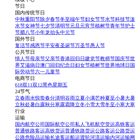
节日
国内传统节日
中秋
重阳节
除夕
春节
冬至
端午节
妇女节
节水节
科技节
泼
水节
女神节
七夕节
清明节
元旦
元宵节
植树节
青年节
护士
节
腊八节
小年
龙抬头
中元节
国外节日
复活节
感恩节
平安夜
圣诞节
万圣节
愚人节
公共节日
情人节
母亲节
父亲节
香港回归日
建党节
教师节
国庆节
世
界艾滋病日
澳门回归纪念日
妇女节
植树节
世界地球日
国
际劳动节
六一儿童节
电商节日
618
双11
双12
黑色星期五
24节气
立春
雨水
惊蛰
春分
清明
谷雨
立夏
小满
芒种
夏至
小暑
大暑
立秋
处暑
白露
秋分
寒露
霜降
立冬
小雪
大雪
冬至
小寒
大寒
行业
运输
国内航空公司
国际航空公司
私人飞机
航空货运
高铁客运
普通铁路客运
高铁货运
普通铁路货运
公路客运
公路货运
公路危险品运输
长途客运
船运
渡轮
河流运输
内河运输
网