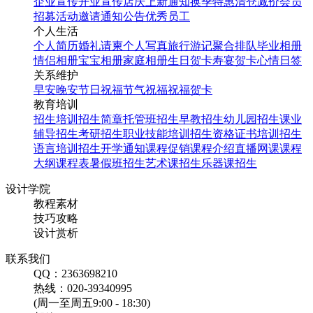
企业宣传
开业宣传
店庆
上新通知
换季特惠
清仓减价
会员
招募
活动邀请
通知公告
优秀员工
个人生活
个人简历
婚礼请柬
个人写真
旅行游记
聚合排队
毕业相册
情侣相册
宝宝相册
家庭相册
生日贺卡
寿宴贺卡
心情日签
关系维护
早安
晚安
节日祝福
节气祝福
祝福贺卡
教育培训
招生培训
招生简章
托管班招生
早教招生
幼儿园招生
课业
辅导招生
考研招生
职业技能培训招生
资格证书培训招生
语言培训招生
开学通知
课程促销
课程介绍
直播网课
课程
大纲
课程表
暑假班招生
艺术课招生
乐器课招生
设计学院
教程素材
技巧攻略
设计赏析
联系我们
QQ：2363698210
热线：020-39340995
(周一至周五9:00 - 18:30)