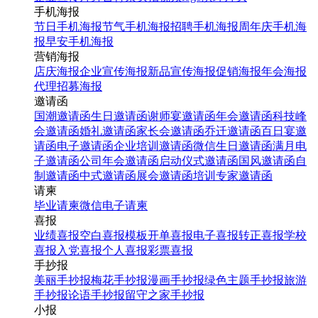
手机海报
节日手机海报
节气手机海报
招聘手机海报
周年庆手机海
报
早安手机海报
营销海报
店庆海报
企业宣传海报
新品宣传海报
促销海报
年会海报
代理招募海报
邀请函
国潮邀请函
生日邀请函
谢师宴邀请函
年会邀请函
科技峰
会邀请函
婚礼邀请函
家长会邀请函
乔迁邀请函
百日宴邀
请函
电子邀请函
企业培训邀请函
微信生日邀请函
满月电
子邀请函
公司年会邀请函
启动仪式邀请函
国风邀请函
自
制邀请函
中式邀请函
展会邀请函
培训专家邀请函
请柬
毕业请柬
微信电子请柬
喜报
业绩喜报
空白喜报模板
开单喜报
电子喜报
转正喜报
学校
喜报
入党喜报
个人喜报
彩票喜报
手抄报
美丽手抄报
梅花手抄报
漫画手抄报
绿色主题手抄报
旅游
手抄报
论语手抄报
留守之家手抄报
小报