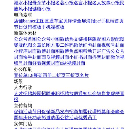
溺水小报
母亲节小报
名著小报
名言小报
名人故事小报
民
族风小报
谜语小报
电商素材
店铺banner
主图直通车
宝贝详情
全屏海报
pc/手机端首页
节日促销模板
手机端模板
新媒体素材
公众号首图
公众号小图
微信热文链接
横版配图
方形配图
竖版配图
文章长图
方形二维码
微信红包封面
视频号封面
小程序封面
微博封面图
微博焦点图
移动开屏广告
公众号
封面
快手封面
西瓜视频封面
小红书封面
抖音封面
微信视
频号封面
好看视频封面
b站视频封面
办公印刷
宣传单
1.8展架
画册
二折页
三折页
名片
场景
人力行政
人才招聘
校园招聘
兼职招聘
放假通知
年会
销售龙虎榜
喜
报
宣传营销
促销活动
节日促销
新品发布
招商加盟
代理招募
年会
峰会
周年庆
庆功表彰
邀请函
公益活动
优秀员工
实体门店