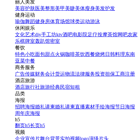
丽人美发
美容护肤
医美整形
美甲美睫
美体瘦身
美发护发
健身运动
瑜伽
舞蹈
健身房
体育场馆
球类运动
游泳
休闲娱乐
文化艺术
diy手工坊
ktv
酒吧
电影院
足疗按摩
茶馆
网吧
农家
乐
棋牌室
轰趴馆
密室
餐饮
特色小吃
面包甜点
火锅
咖啡茶饮
西餐
烧烤
日韩料理
东南
亚菜
中餐
商务服务
广告传媒
财务会计
货运物流
法律服务
投资担保
工商注册
酒店旅游
酒店
旅行社
旅游经典
民宿短租
品类
海报
招聘海报
婚礼请柬
婚礼请柬
直播素材
手绘海报
节日海报
周年庆海报
h5
翻页h5
长页h5
视频
企业宣传片
舞台背景
实拍视频
logo演绎
片头