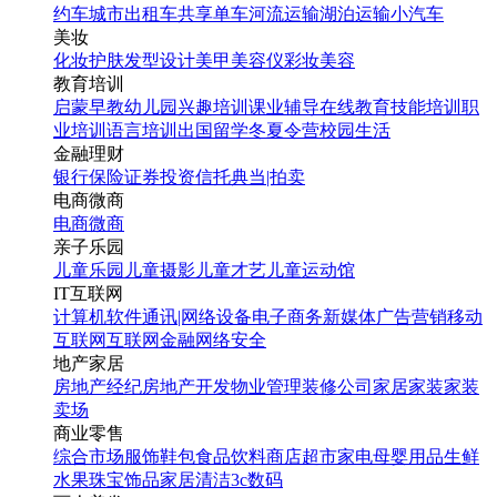
约车
城市出租车
共享单车
河流运输
湖泊运输
小汽车
美妆
化妆
护肤
发型设计
美甲
美容仪
彩妆
美容
教育培训
启蒙早教
幼儿园
兴趣培训
课业辅导
在线教育
技能培训
职
业培训
语言培训
出国留学
冬夏令营
校园生活
金融理财
银行
保险
证券投资
信托
典当|拍卖
电商微商
电商
微商
亲子乐园
儿童乐园
儿童摄影
儿童才艺
儿童运动馆
IT互联网
计算机软件
通讯|网络设备
电子商务
新媒体
广告营销
移动
互联网
互联网金融
网络安全
地产家居
房地产经纪
房地产开发
物业管理
装修公司
家居家装
家装
卖场
商业零售
综合市场
服饰鞋包
食品饮料
商店超市
家电
母婴用品
生鲜
水果
珠宝饰品
家居清洁
3c数码