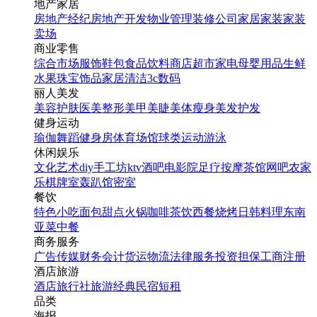
地产家居
房地产经纪
房地产开发
物业管理
装修公司
家居家装
家装
卖场
商业零售
综合市场
服饰鞋包
食品饮料
商店超市
家电
母婴用品
生鲜
水果
珠宝饰品
家居清洁
3c数码
丽人美发
美容护肤
医美整形
美甲美睫
美体瘦身
美发护发
健身运动
瑜伽
舞蹈
健身房
体育场馆
球类运动
游泳
休闲娱乐
文化艺术
diy手工坊
ktv
酒吧
电影院
足疗按摩
茶馆
网吧
农家
乐
棋牌室
轰趴馆
密室
餐饮
特色小吃
面包甜点
火锅
咖啡茶饮
西餐
烧烤
日韩料理
东南
亚菜
中餐
商务服务
广告传媒
财务会计
货运物流
法律服务
投资担保
工商注册
酒店旅游
酒店
旅行社
旅游经典
民宿短租
品类
海报