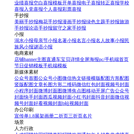
业绩喜报
空白喜报模板
开单喜报
电子喜报
转正喜报
学校
喜报
入党喜报
个人喜报
彩票喜报
手抄报
美丽手抄报
梅花手抄报
漫画手抄报
绿色主题手抄报
旅游
手抄报
论语手抄报
留守之家手抄报
小报
溺水小报
母亲节小报
名著小报
名言小报
名人故事小报
民
族风小报
谜语小报
电商素材
店铺banner
主图直通车
宝贝详情
全屏海报
pc/手机端首页
节日促销模板
手机端模板
新媒体素材
公众号首图
公众号小图
微信热文链接
横版配图
方形配图
竖版配图
文章长图
方形二维码
微信红包封面
视频号封面
小程序封面
微博封面图
微博焦点图
移动开屏广告
公众号
封面
快手封面
西瓜视频封面
小红书封面
抖音封面
微信视
频号封面
好看视频封面
b站视频封面
办公印刷
宣传单
1.8展架
画册
二折页
三折页
名片
场景
人力行政