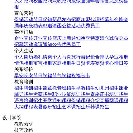
人才招聘
校园招聘
兼职招聘
放假通知
年会
销售龙虎榜
喜
报
宣传营销
促销活动
节日促销
新品发布
招商加盟
代理招募
年会
峰会
周年庆
庆功表彰
邀请函
公益活动
优秀员工
实体门店
企业宣传
开业宣传
店庆
上新通知
换季特惠
清仓减价
会员
招募
活动邀请
通知公告
优秀员工
个人生活
个人简历
婚礼请柬
个人写真
旅行游记
聚合排队
毕业相册
情侣相册
宝宝相册
家庭相册
生日贺卡
寿宴贺卡
心情日签
关系维护
早安
晚安
节日祝福
节气祝福
祝福贺卡
教育培训
招生培训
招生简章
托管班招生
早教招生
幼儿园招生
课业
辅导招生
考研招生
职业技能培训招生
资格证书培训招生
语言培训招生
开学通知
课程促销
课程介绍
直播网课
课程
大纲
课程表
暑假班招生
艺术课招生
乐器课招生
设计学院
教程素材
技巧攻略