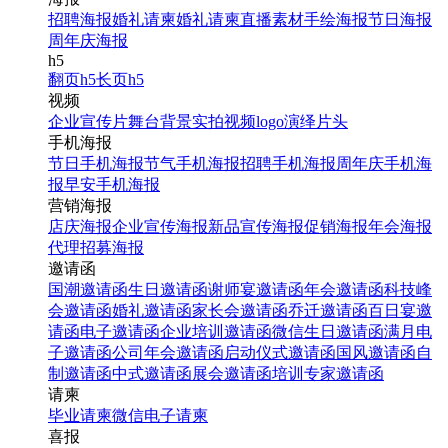
招聘海报
婚礼请柬
婚礼请柬
直播素材
手绘海报
节日海报
周年庆海报
h5
翻页h5
长页h5
视频
企业宣传片
舞台背景
实拍视频
logo演绎
片头
手机海报
节日手机海报
节气手机海报
招聘手机海报
周年庆手机海
报
早安手机海报
营销海报
店庆海报
企业宣传海报
新品宣传海报
促销海报
年会海报
代理招募海报
邀请函
国潮邀请函
生日邀请函
谢师宴邀请函
年会邀请函
科技峰
会邀请函
婚礼邀请函
家长会邀请函
乔迁邀请函
百日宴邀
请函
电子邀请函
企业培训邀请函
微信生日邀请函
满月电
子邀请函
公司年会邀请函
启动仪式邀请函
国风邀请函
自
制邀请函
中式邀请函
展会邀请函
培训专家邀请函
请柬
毕业请柬
微信电子请柬
喜报