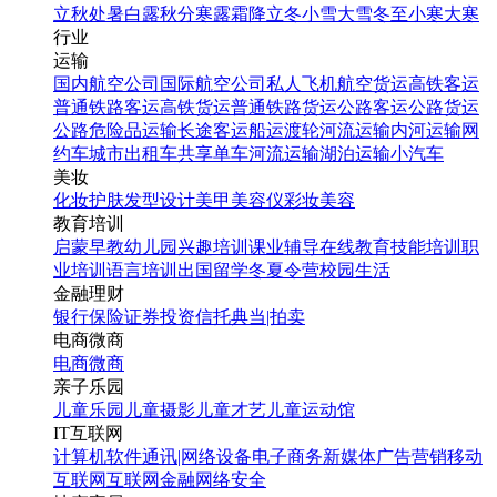
立秋
处暑
白露
秋分
寒露
霜降
立冬
小雪
大雪
冬至
小寒
大寒
行业
运输
国内航空公司
国际航空公司
私人飞机
航空货运
高铁客运
普通铁路客运
高铁货运
普通铁路货运
公路客运
公路货运
公路危险品运输
长途客运
船运
渡轮
河流运输
内河运输
网
约车
城市出租车
共享单车
河流运输
湖泊运输
小汽车
美妆
化妆
护肤
发型设计
美甲
美容仪
彩妆
美容
教育培训
启蒙早教
幼儿园
兴趣培训
课业辅导
在线教育
技能培训
职
业培训
语言培训
出国留学
冬夏令营
校园生活
金融理财
银行
保险
证券投资
信托
典当|拍卖
电商微商
电商
微商
亲子乐园
儿童乐园
儿童摄影
儿童才艺
儿童运动馆
IT互联网
计算机软件
通讯|网络设备
电子商务
新媒体
广告营销
移动
互联网
互联网金融
网络安全