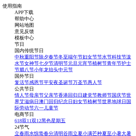
使用指南
APP下载
帮助中心
网站地图
意见反馈
模板中心
节日
国内传统节日
中秋
重阳节
除夕
春节
冬至
端午节
妇女节
节水节
科技节
泼
水节
女神节
七夕节
清明节
元旦
元宵节
植树节
青年节
护士
节
腊八节
小年
龙抬头
中元节
国外节日
复活节
感恩节
平安夜
圣诞节
万圣节
愚人节
公共节日
情人节
母亲节
父亲节
香港回归日
建党节
教师节
国庆节
世
界艾滋病日
澳门回归纪念日
妇女节
植树节
世界地球日
国
际劳动节
六一儿童节
电商节日
618
双11
双12
黑色星期五
24节气
立春
雨水
惊蛰
春分
清明
谷雨
立夏
小满
芒种
夏至
小暑
大暑