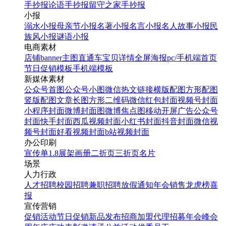
手抄报
论语手抄报
留守之家手抄报
小报
溺水小报
母亲节小报
名著小报
名言小报
名人故事小报
民
族风小报
谜语小报
电商素材
店铺banner
主图直通车
宝贝详情
全屏海报
pc/手机端首页
节日促销模板
手机端模板
新媒体素材
公众号首图
公众号小图
微信热文链接
横版配图
方形配图
竖版配图
文章长图
方形二维码
微信红包封面
视频号封面
小程序封面
微博封面图
微博焦点图
移动开屏广告
公众号
封面
快手封面
西瓜视频封面
小红书封面
抖音封面
微信视
频号封面
好看视频封面
b站视频封面
办公印刷
宣传单
1.8展架
画册
二折页
三折页
名片
场景
人力行政
人才招聘
校园招聘
兼职招聘
放假通知
年会
销售龙虎榜
喜
报
宣传营销
促销活动
节日促销
新品发布
招商加盟
代理招募
年会
峰会