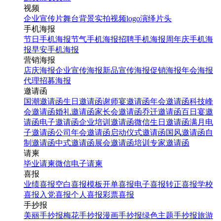
视频
企业宣传片
舞台背景
实拍视频
logo演绎
片头
手机海报
节日手机海报
节气手机海报
招聘手机海报
周年庆手机海
报
早安手机海报
营销海报
店庆海报
企业宣传海报
新品宣传海报
促销海报
年会海报
代理招募海报
邀请函
国潮邀请函
生日邀请函
谢师宴邀请函
年会邀请函
科技峰
会邀请函
婚礼邀请函
家长会邀请函
乔迁邀请函
百日宴邀
请函
电子邀请函
企业培训邀请函
微信生日邀请函
满月电
子邀请函
公司年会邀请函
启动仪式邀请函
国风邀请函
自
制邀请函
中式邀请函
展会邀请函
培训专家邀请函
请柬
毕业请柬
微信电子请柬
喜报
业绩喜报
空白喜报模板
开单喜报
电子喜报
转正喜报
学校
喜报
入党喜报
个人喜报
彩票喜报
手抄报
美丽手抄报
梅花手抄报
漫画手抄报
绿色主题手抄报
旅游