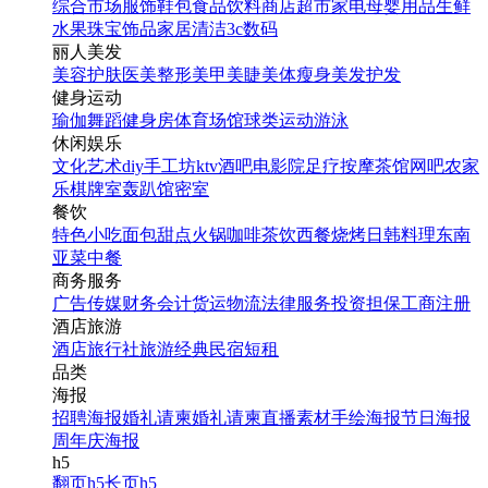
综合市场
服饰鞋包
食品饮料
商店超市
家电
母婴用品
生鲜
水果
珠宝饰品
家居清洁
3c数码
丽人美发
美容护肤
医美整形
美甲美睫
美体瘦身
美发护发
健身运动
瑜伽
舞蹈
健身房
体育场馆
球类运动
游泳
休闲娱乐
文化艺术
diy手工坊
ktv
酒吧
电影院
足疗按摩
茶馆
网吧
农家
乐
棋牌室
轰趴馆
密室
餐饮
特色小吃
面包甜点
火锅
咖啡茶饮
西餐
烧烤
日韩料理
东南
亚菜
中餐
商务服务
广告传媒
财务会计
货运物流
法律服务
投资担保
工商注册
酒店旅游
酒店
旅行社
旅游经典
民宿短租
品类
海报
招聘海报
婚礼请柬
婚礼请柬
直播素材
手绘海报
节日海报
周年庆海报
h5
翻页h5
长页h5