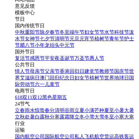
意见反馈
模板中心
节日
国内传统节日
中秋
重阳节
除夕
春节
冬至
端午节
妇女节
节水节
科技节
泼
水节
女神节
七夕节
清明节
元旦
元宵节
植树节
青年节
护士
节
腊八节
小年
龙抬头
中元节
国外节日
复活节
感恩节
平安夜
圣诞节
万圣节
愚人节
公共节日
情人节
母亲节
父亲节
香港回归日
建党节
教师节
国庆节
世
界艾滋病日
澳门回归纪念日
妇女节
植树节
世界地球日
国
际劳动节
六一儿童节
电商节日
618
双11
双12
黑色星期五
24节气
立春
雨水
惊蛰
春分
清明
谷雨
立夏
小满
芒种
夏至
小暑
大暑
立秋
处暑
白露
秋分
寒露
霜降
立冬
小雪
大雪
冬至
小寒
大寒
行业
运输
国内航空公司
国际航空公司
私人飞机
航空货运
高铁客运