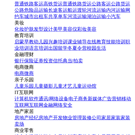
普通铁路客运
高铁货运
普通铁路货运
公路客运
公路货运
公路危险品运输
长途客运
船运
渡轮
河流运输
内河运输
网
约车
城市出租车
共享单车
河流运输
湖泊运输
小汽车
美妆
化妆
护肤
发型设计
美甲
美容仪
彩妆
美容
教育培训
启蒙早教
幼儿园
兴趣培训
课业辅导
在线教育
技能培训
职
业培训
语言培训
出国留学
冬夏令营
校园生活
金融理财
银行
保险
证券投资
信托
典当|拍卖
电商微商
电商
微商
亲子乐园
儿童乐园
儿童摄影
儿童才艺
儿童运动馆
IT互联网
计算机软件
通讯|网络设备
电子商务
新媒体
广告营销
移动
互联网
互联网金融
网络安全
地产家居
房地产经纪
房地产开发
物业管理
装修公司
家居家装
家装
卖场
商业零售