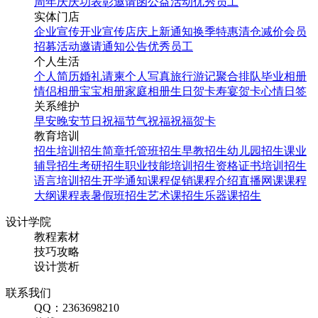
周年庆
庆功表彰
邀请函
公益活动
优秀员工
实体门店
企业宣传
开业宣传
店庆
上新通知
换季特惠
清仓减价
会员
招募
活动邀请
通知公告
优秀员工
个人生活
个人简历
婚礼请柬
个人写真
旅行游记
聚合排队
毕业相册
情侣相册
宝宝相册
家庭相册
生日贺卡
寿宴贺卡
心情日签
关系维护
早安
晚安
节日祝福
节气祝福
祝福贺卡
教育培训
招生培训
招生简章
托管班招生
早教招生
幼儿园招生
课业
辅导招生
考研招生
职业技能培训招生
资格证书培训招生
语言培训招生
开学通知
课程促销
课程介绍
直播网课
课程
大纲
课程表
暑假班招生
艺术课招生
乐器课招生
设计学院
教程素材
技巧攻略
设计赏析
联系我们
QQ：2363698210