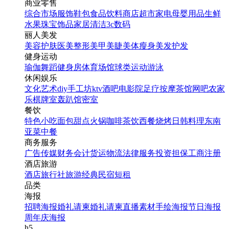
商业零售
综合市场
服饰鞋包
食品饮料
商店超市
家电
母婴用品
生鲜
水果
珠宝饰品
家居清洁
3c数码
丽人美发
美容护肤
医美整形
美甲美睫
美体瘦身
美发护发
健身运动
瑜伽
舞蹈
健身房
体育场馆
球类运动
游泳
休闲娱乐
文化艺术
diy手工坊
ktv
酒吧
电影院
足疗按摩
茶馆
网吧
农家
乐
棋牌室
轰趴馆
密室
餐饮
特色小吃
面包甜点
火锅
咖啡茶饮
西餐
烧烤
日韩料理
东南
亚菜
中餐
商务服务
广告传媒
财务会计
货运物流
法律服务
投资担保
工商注册
酒店旅游
酒店
旅行社
旅游经典
民宿短租
品类
海报
招聘海报
婚礼请柬
婚礼请柬
直播素材
手绘海报
节日海报
周年庆海报
h5