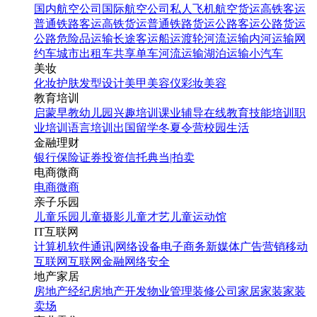
国内航空公司
国际航空公司
私人飞机
航空货运
高铁客运
普通铁路客运
高铁货运
普通铁路货运
公路客运
公路货运
公路危险品运输
长途客运
船运
渡轮
河流运输
内河运输
网
约车
城市出租车
共享单车
河流运输
湖泊运输
小汽车
美妆
化妆
护肤
发型设计
美甲
美容仪
彩妆
美容
教育培训
启蒙早教
幼儿园
兴趣培训
课业辅导
在线教育
技能培训
职
业培训
语言培训
出国留学
冬夏令营
校园生活
金融理财
银行
保险
证券投资
信托
典当|拍卖
电商微商
电商
微商
亲子乐园
儿童乐园
儿童摄影
儿童才艺
儿童运动馆
IT互联网
计算机软件
通讯|网络设备
电子商务
新媒体
广告营销
移动
互联网
互联网金融
网络安全
地产家居
房地产经纪
房地产开发
物业管理
装修公司
家居家装
家装
卖场