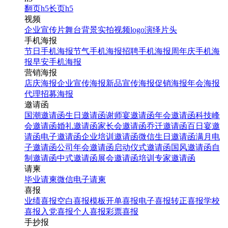
翻页h5
长页h5
视频
企业宣传片
舞台背景
实拍视频
logo演绎
片头
手机海报
节日手机海报
节气手机海报
招聘手机海报
周年庆手机海
报
早安手机海报
营销海报
店庆海报
企业宣传海报
新品宣传海报
促销海报
年会海报
代理招募海报
邀请函
国潮邀请函
生日邀请函
谢师宴邀请函
年会邀请函
科技峰
会邀请函
婚礼邀请函
家长会邀请函
乔迁邀请函
百日宴邀
请函
电子邀请函
企业培训邀请函
微信生日邀请函
满月电
子邀请函
公司年会邀请函
启动仪式邀请函
国风邀请函
自
制邀请函
中式邀请函
展会邀请函
培训专家邀请函
请柬
毕业请柬
微信电子请柬
喜报
业绩喜报
空白喜报模板
开单喜报
电子喜报
转正喜报
学校
喜报
入党喜报
个人喜报
彩票喜报
手抄报