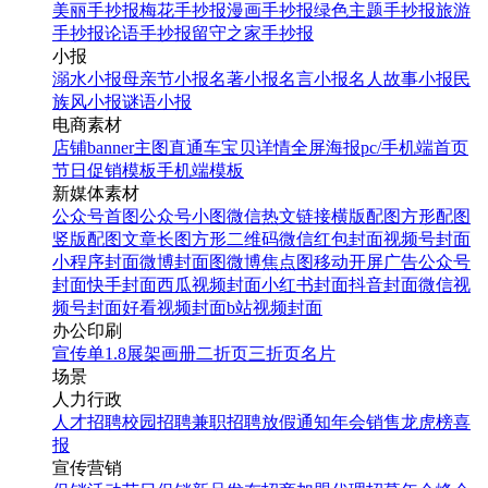
美丽手抄报
梅花手抄报
漫画手抄报
绿色主题手抄报
旅游
手抄报
论语手抄报
留守之家手抄报
小报
溺水小报
母亲节小报
名著小报
名言小报
名人故事小报
民
族风小报
谜语小报
电商素材
店铺banner
主图直通车
宝贝详情
全屏海报
pc/手机端首页
节日促销模板
手机端模板
新媒体素材
公众号首图
公众号小图
微信热文链接
横版配图
方形配图
竖版配图
文章长图
方形二维码
微信红包封面
视频号封面
小程序封面
微博封面图
微博焦点图
移动开屏广告
公众号
封面
快手封面
西瓜视频封面
小红书封面
抖音封面
微信视
频号封面
好看视频封面
b站视频封面
办公印刷
宣传单
1.8展架
画册
二折页
三折页
名片
场景
人力行政
人才招聘
校园招聘
兼职招聘
放假通知
年会
销售龙虎榜
喜
报
宣传营销