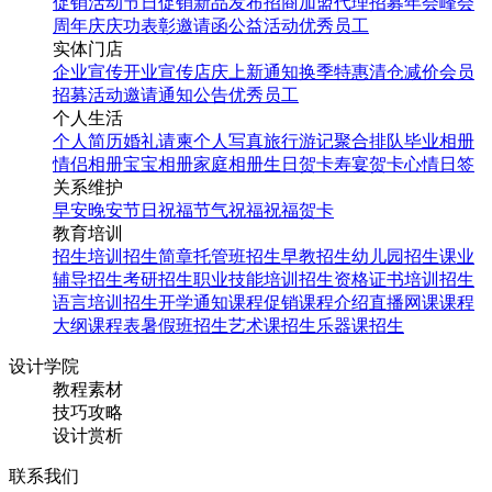
促销活动
节日促销
新品发布
招商加盟
代理招募
年会
峰会
周年庆
庆功表彰
邀请函
公益活动
优秀员工
实体门店
企业宣传
开业宣传
店庆
上新通知
换季特惠
清仓减价
会员
招募
活动邀请
通知公告
优秀员工
个人生活
个人简历
婚礼请柬
个人写真
旅行游记
聚合排队
毕业相册
情侣相册
宝宝相册
家庭相册
生日贺卡
寿宴贺卡
心情日签
关系维护
早安
晚安
节日祝福
节气祝福
祝福贺卡
教育培训
招生培训
招生简章
托管班招生
早教招生
幼儿园招生
课业
辅导招生
考研招生
职业技能培训招生
资格证书培训招生
语言培训招生
开学通知
课程促销
课程介绍
直播网课
课程
大纲
课程表
暑假班招生
艺术课招生
乐器课招生
设计学院
教程素材
技巧攻略
设计赏析
联系我们