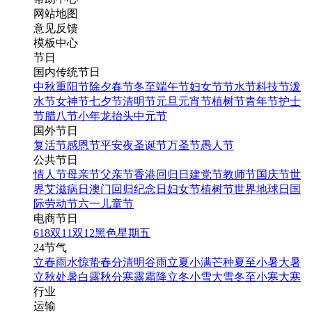
网站地图
意见反馈
模板中心
节日
国内传统节日
中秋
重阳节
除夕
春节
冬至
端午节
妇女节
节水节
科技节
泼
水节
女神节
七夕节
清明节
元旦
元宵节
植树节
青年节
护士
节
腊八节
小年
龙抬头
中元节
国外节日
复活节
感恩节
平安夜
圣诞节
万圣节
愚人节
公共节日
情人节
母亲节
父亲节
香港回归日
建党节
教师节
国庆节
世
界艾滋病日
澳门回归纪念日
妇女节
植树节
世界地球日
国
际劳动节
六一儿童节
电商节日
618
双11
双12
黑色星期五
24节气
立春
雨水
惊蛰
春分
清明
谷雨
立夏
小满
芒种
夏至
小暑
大暑
立秋
处暑
白露
秋分
寒露
霜降
立冬
小雪
大雪
冬至
小寒
大寒
行业
运输