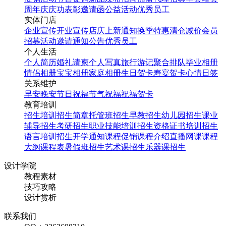
周年庆
庆功表彰
邀请函
公益活动
优秀员工
实体门店
企业宣传
开业宣传
店庆
上新通知
换季特惠
清仓减价
会员
招募
活动邀请
通知公告
优秀员工
个人生活
个人简历
婚礼请柬
个人写真
旅行游记
聚合排队
毕业相册
情侣相册
宝宝相册
家庭相册
生日贺卡
寿宴贺卡
心情日签
关系维护
早安
晚安
节日祝福
节气祝福
祝福贺卡
教育培训
招生培训
招生简章
托管班招生
早教招生
幼儿园招生
课业
辅导招生
考研招生
职业技能培训招生
资格证书培训招生
语言培训招生
开学通知
课程促销
课程介绍
直播网课
课程
大纲
课程表
暑假班招生
艺术课招生
乐器课招生
设计学院
教程素材
技巧攻略
设计赏析
联系我们