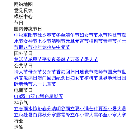
网站地图
意见反馈
模板中心
节日
国内传统节日
中秋
重阳节
除夕
春节
冬至
端午节
妇女节
节水节
科技节
泼
水节
女神节
七夕节
清明节
元旦
元宵节
植树节
青年节
护士
节
腊八节
小年
龙抬头
中元节
国外节日
复活节
感恩节
平安夜
圣诞节
万圣节
愚人节
公共节日
情人节
母亲节
父亲节
香港回归日
建党节
教师节
国庆节
世
界艾滋病日
澳门回归纪念日
妇女节
植树节
世界地球日
国
际劳动节
六一儿童节
电商节日
618
双11
双12
黑色星期五
24节气
立春
雨水
惊蛰
春分
清明
谷雨
立夏
小满
芒种
夏至
小暑
大暑
立秋
处暑
白露
秋分
寒露
霜降
立冬
小雪
大雪
冬至
小寒
大寒
行业
运输