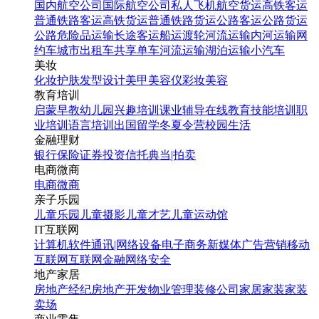
国内航空公司
国际航空公司
私人飞机
航空货运
高铁客运
普通铁路客运
高铁货运
普通铁路货运
公路客运
公路货运
公路危险品运输
长途客运
船运
渡轮
河流运输
内河运输
网
约车
城市出租车
共享单车
河流运输
湖泊运输
小汽车
美妆
化妆
护肤
发型设计
美甲
美容仪
彩妆
美容
教育培训
启蒙早教
幼儿园
兴趣培训
课业辅导
在线教育
技能培训
职
业培训
语言培训
出国留学
冬夏令营
校园生活
金融理财
银行
保险
证券投资
信托
典当|拍卖
电商微商
电商
微商
亲子乐园
儿童乐园
儿童摄影
儿童才艺
儿童运动馆
IT互联网
计算机软件
通讯|网络设备
电子商务
新媒体
广告营销
移动
互联网
互联网金融
网络安全
地产家居
房地产经纪
房地产开发
物业管理
装修公司
家居家装
家装
卖场