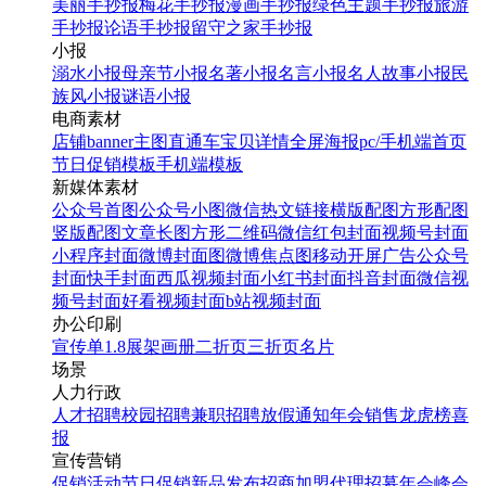
美丽手抄报
梅花手抄报
漫画手抄报
绿色主题手抄报
旅游
手抄报
论语手抄报
留守之家手抄报
小报
溺水小报
母亲节小报
名著小报
名言小报
名人故事小报
民
族风小报
谜语小报
电商素材
店铺banner
主图直通车
宝贝详情
全屏海报
pc/手机端首页
节日促销模板
手机端模板
新媒体素材
公众号首图
公众号小图
微信热文链接
横版配图
方形配图
竖版配图
文章长图
方形二维码
微信红包封面
视频号封面
小程序封面
微博封面图
微博焦点图
移动开屏广告
公众号
封面
快手封面
西瓜视频封面
小红书封面
抖音封面
微信视
频号封面
好看视频封面
b站视频封面
办公印刷
宣传单
1.8展架
画册
二折页
三折页
名片
场景
人力行政
人才招聘
校园招聘
兼职招聘
放假通知
年会
销售龙虎榜
喜
报
宣传营销
促销活动
节日促销
新品发布
招商加盟
代理招募
年会
峰会