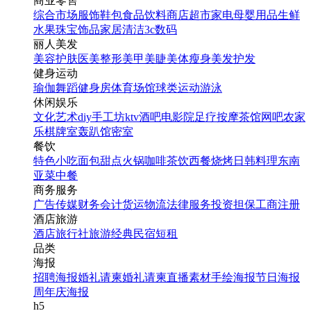
商业零售
综合市场
服饰鞋包
食品饮料
商店超市
家电
母婴用品
生鲜
水果
珠宝饰品
家居清洁
3c数码
丽人美发
美容护肤
医美整形
美甲美睫
美体瘦身
美发护发
健身运动
瑜伽
舞蹈
健身房
体育场馆
球类运动
游泳
休闲娱乐
文化艺术
diy手工坊
ktv
酒吧
电影院
足疗按摩
茶馆
网吧
农家
乐
棋牌室
轰趴馆
密室
餐饮
特色小吃
面包甜点
火锅
咖啡茶饮
西餐
烧烤
日韩料理
东南
亚菜
中餐
商务服务
广告传媒
财务会计
货运物流
法律服务
投资担保
工商注册
酒店旅游
酒店
旅行社
旅游经典
民宿短租
品类
海报
招聘海报
婚礼请柬
婚礼请柬
直播素材
手绘海报
节日海报
周年庆海报
h5