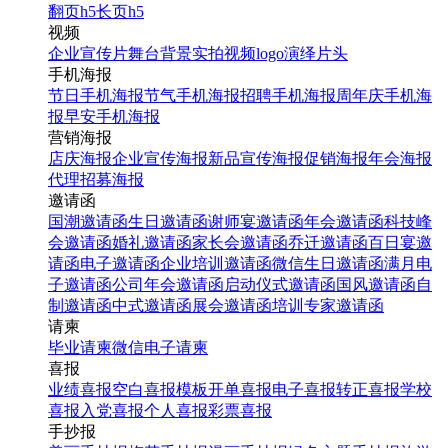
翻页h5
长页h5
视频
企业宣传片
舞台背景
实拍视频
logo演绎
片头
手机海报
节日手机海报
节气手机海报
招聘手机海报
周年庆手机海
报
早安手机海报
营销海报
店庆海报
企业宣传海报
新品宣传海报
促销海报
年会海报
代理招募海报
邀请函
国潮邀请函
生日邀请函
谢师宴邀请函
年会邀请函
科技峰
会邀请函
婚礼邀请函
家长会邀请函
乔迁邀请函
百日宴邀
请函
电子邀请函
企业培训邀请函
微信生日邀请函
满月电
子邀请函
公司年会邀请函
启动仪式邀请函
国风邀请函
自
制邀请函
中式邀请函
展会邀请函
培训专家邀请函
请柬
毕业请柬
微信电子请柬
喜报
业绩喜报
空白喜报模板
开单喜报
电子喜报
转正喜报
学校
喜报
入党喜报
个人喜报
彩票喜报
手抄报