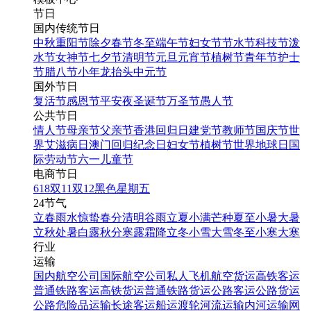
节日
国内传统节日
中秋
重阳节
除夕
春节
冬至
端午节
妇女节
节水节
科技节
泼
水节
女神节
七夕节
清明节
元旦
元宵节
植树节
青年节
护士
节
腊八节
小年
龙抬头
中元节
国外节日
复活节
感恩节
平安夜
圣诞节
万圣节
愚人节
公共节日
情人节
母亲节
父亲节
香港回归日
建党节
教师节
国庆节
世
界艾滋病日
澳门回归纪念日
妇女节
植树节
世界地球日
国
际劳动节
六一儿童节
电商节日
618
双11
双12
黑色星期五
24节气
立春
雨水
惊蛰
春分
清明
谷雨
立夏
小满
芒种
夏至
小暑
大暑
立秋
处暑
白露
秋分
寒露
霜降
立冬
小雪
大雪
冬至
小寒
大寒
行业
运输
国内航空公司
国际航空公司
私人飞机
航空货运
高铁客运
普通铁路客运
高铁货运
普通铁路货运
公路客运
公路货运
公路危险品运输
长途客运
船运
渡轮
河流运输
内河运输
网