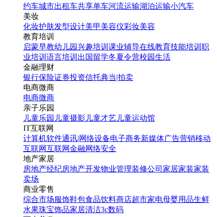
约车
城市出租车
共享单车
河流运输
湖泊运输
小汽车
美妆
化妆
护肤
发型设计
美甲
美容仪
彩妆
美容
教育培训
启蒙早教
幼儿园
兴趣培训
课业辅导
在线教育
技能培训
职
业培训
语言培训
出国留学
冬夏令营
校园生活
金融理财
银行
保险
证券投资
信托
典当|拍卖
电商微商
电商
微商
亲子乐园
儿童乐园
儿童摄影
儿童才艺
儿童运动馆
IT互联网
计算机软件
通讯|网络设备
电子商务
新媒体
广告营销
移动
互联网
互联网金融
网络安全
地产家居
房地产经纪
房地产开发
物业管理
装修公司
家居家装
家装
卖场
商业零售
综合市场
服饰鞋包
食品饮料
商店超市
家电
母婴用品
生鲜
水果
珠宝饰品
家居清洁
3c数码