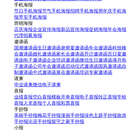
手机海报
节日手机海报
节气手机海报
招聘手机海报
周年庆手机海
报
早安手机海报
营销海报
店庆海报
企业宣传海报
新品宣传海报
促销海报
年会海报
代理招募海报
邀请函
国潮邀请函
生日邀请函
谢师宴邀请函
年会邀请函
科技峰
会邀请函
婚礼邀请函
家长会邀请函
乔迁邀请函
百日宴邀
请函
电子邀请函
企业培训邀请函
微信生日邀请函
满月电
子邀请函
公司年会邀请函
启动仪式邀请函
国风邀请函
自
制邀请函
中式邀请函
展会邀请函
培训专家邀请函
请柬
毕业请柬
微信电子请柬
喜报
业绩喜报
空白喜报模板
开单喜报
电子喜报
转正喜报
学校
喜报
入党喜报
个人喜报
彩票喜报
手抄报
美丽手抄报
梅花手抄报
漫画手抄报
绿色主题手抄报
旅游
手抄报
论语手抄报
留守之家手抄报
小报