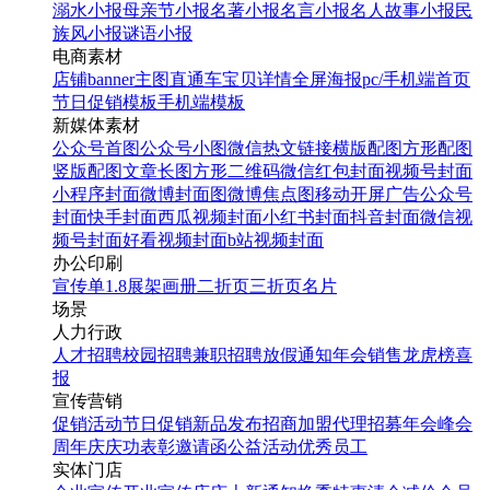
溺水小报
母亲节小报
名著小报
名言小报
名人故事小报
民
族风小报
谜语小报
电商素材
店铺banner
主图直通车
宝贝详情
全屏海报
pc/手机端首页
节日促销模板
手机端模板
新媒体素材
公众号首图
公众号小图
微信热文链接
横版配图
方形配图
竖版配图
文章长图
方形二维码
微信红包封面
视频号封面
小程序封面
微博封面图
微博焦点图
移动开屏广告
公众号
封面
快手封面
西瓜视频封面
小红书封面
抖音封面
微信视
频号封面
好看视频封面
b站视频封面
办公印刷
宣传单
1.8展架
画册
二折页
三折页
名片
场景
人力行政
人才招聘
校园招聘
兼职招聘
放假通知
年会
销售龙虎榜
喜
报
宣传营销
促销活动
节日促销
新品发布
招商加盟
代理招募
年会
峰会
周年庆
庆功表彰
邀请函
公益活动
优秀员工
实体门店