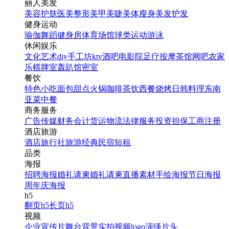
丽人美发
美容护肤
医美整形
美甲美睫
美体瘦身
美发护发
健身运动
瑜伽
舞蹈
健身房
体育场馆
球类运动
游泳
休闲娱乐
文化艺术
diy手工坊
ktv
酒吧
电影院
足疗按摩
茶馆
网吧
农家
乐
棋牌室
轰趴馆
密室
餐饮
特色小吃
面包甜点
火锅
咖啡茶饮
西餐
烧烤
日韩料理
东南
亚菜
中餐
商务服务
广告传媒
财务会计
货运物流
法律服务
投资担保
工商注册
酒店旅游
酒店
旅行社
旅游经典
民宿短租
品类
海报
招聘海报
婚礼请柬
婚礼请柬
直播素材
手绘海报
节日海报
周年庆海报
h5
翻页h5
长页h5
视频
企业宣传片
舞台背景
实拍视频
logo演绎
片头