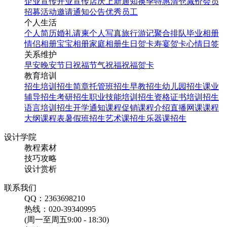
企业宣传
开业宣传
店庆
上新通知
换季特惠
清仓减价
会员
招募
活动邀请
通知公告
优秀员工
个人生活
个人简历
婚礼请柬
个人写真
旅行游记
聚合排队
毕业相册
情侣相册
宝宝相册
家庭相册
生日贺卡
寿宴贺卡
心情日签
关系维护
早安
晚安
节日祝福
节气祝福
祝福贺卡
教育培训
招生培训
招生简章
托管班招生
早教招生
幼儿园招生
课业
辅导招生
考研招生
职业技能培训招生
资格证书培训招生
语言培训招生
开学通知
课程促销
课程介绍
直播网课
课程
大纲
课程表
暑假班招生
艺术课招生
乐器课招生
设计学院
教程素材
技巧攻略
设计赏析
联系我们
QQ：2363698210
热线：020-39340995
(周一至周五9:00 - 18:30)