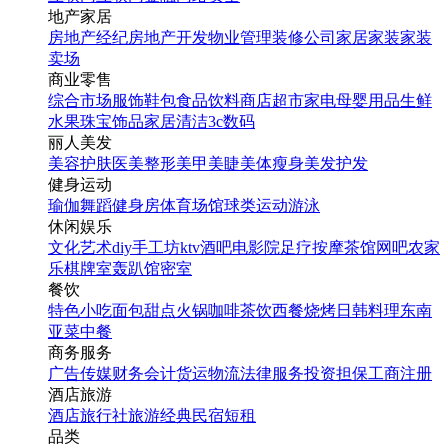
地产家居
房地产经纪
房地产开发
物业管理
装修公司
家居家装
家装
卖场
商业零售
综合市场
服饰鞋包
食品饮料
商店超市
家电
母婴用品
生鲜
水果
珠宝饰品
家居清洁
3c数码
丽人美发
美容护肤
医美整形
美甲美睫
美体瘦身
美发护发
健身运动
瑜伽
舞蹈
健身房
体育场馆
球类运动
游泳
休闲娱乐
文化艺术
diy手工坊
ktv
酒吧
电影院
足疗按摩
茶馆
网吧
农家
乐
棋牌室
轰趴馆
密室
餐饮
特色小吃
面包甜点
火锅
咖啡茶饮
西餐
烧烤
日韩料理
东南
亚菜
中餐
商务服务
广告传媒
财务会计
货运物流
法律服务
投资担保
工商注册
酒店旅游
酒店
旅行社
旅游经典
民宿短租
品类