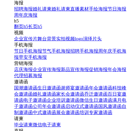
海报
招聘海报
婚礼请柬
婚礼请柬
直播素材
手绘海报
节日海报
周年庆海报
h5
翻页h5
长页h5
视频
企业宣传片
舞台背景
实拍视频
logo演绎
片头
手机海报
节日手机海报
节气手机海报
招聘手机海报
周年庆手机海
报
早安手机海报
营销海报
店庆海报
企业宣传海报
新品宣传海报
促销海报
年会海报
代理招募海报
邀请函
国潮邀请函
生日邀请函
谢师宴邀请函
年会邀请函
科技峰
会邀请函
婚礼邀请函
家长会邀请函
乔迁邀请函
百日宴邀
请函
电子邀请函
企业培训邀请函
微信生日邀请函
满月电
子邀请函
公司年会邀请函
启动仪式邀请函
国风邀请函
自
制邀请函
中式邀请函
展会邀请函
培训专家邀请函
请柬
毕业请柬
微信电子请柬
喜报