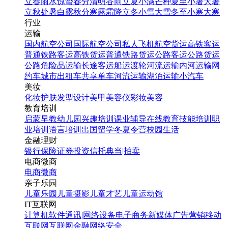
立春
雨水
惊蛰
春分
清明
谷雨
立夏
小满
芒种
夏至
小暑
大暑
立秋
处暑
白露
秋分
寒露
霜降
立冬
小雪
大雪
冬至
小寒
大寒
行业
运输
国内航空公司
国际航空公司
私人飞机
航空货运
高铁客运
普通铁路客运
高铁货运
普通铁路货运
公路客运
公路货运
公路危险品运输
长途客运
船运
渡轮
河流运输
内河运输
网
约车
城市出租车
共享单车
河流运输
湖泊运输
小汽车
美妆
化妆
护肤
发型设计
美甲
美容仪
彩妆
美容
教育培训
启蒙早教
幼儿园
兴趣培训
课业辅导
在线教育
技能培训
职
业培训
语言培训
出国留学
冬夏令营
校园生活
金融理财
银行
保险
证券投资
信托
典当|拍卖
电商微商
电商
微商
亲子乐园
儿童乐园
儿童摄影
儿童才艺
儿童运动馆
IT互联网
计算机软件
通讯|网络设备
电子商务
新媒体
广告营销
移动
互联网
互联网金融
网络安全