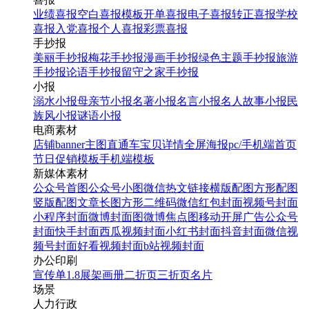
业绩喜报
空白喜报模板
开单喜报
电子喜报
转正喜报
学校
喜报
入党喜报
个人喜报
彩票喜报
手抄报
美丽手抄报
梅花手抄报
漫画手抄报
绿色主题手抄报
旅游
手抄报
论语手抄报
留守之家手抄报
小报
溺水小报
母亲节小报
名著小报
名言小报
名人故事小报
民
族风小报
谜语小报
电商素材
店铺banner
主图直通车
宝贝详情
全屏海报
pc/手机端首页
节日促销模板
手机端模板
新媒体素材
公众号首图
公众号小图
微信热文链接
横版配图
方形配图
竖版配图
文章长图
方形二维码
微信红包封面
视频号封面
小程序封面
微博封面图
微博焦点图
移动开屏广告
公众号
封面
快手封面
西瓜视频封面
小红书封面
抖音封面
微信视
频号封面
好看视频封面
b站视频封面
办公印刷
宣传单
1.8展架
画册
二折页
三折页
名片
场景
人力行政