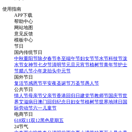
使用指南
APP下载
帮助中心
网站地图
意见反馈
模板中心
节日
国内传统节日
中秋
重阳节
除夕
春节
冬至
端午节
妇女节
节水节
科技节
泼
水节
女神节
七夕节
清明节
元旦
元宵节
植树节
青年节
护士
节
腊八节
小年
龙抬头
中元节
国外节日
复活节
感恩节
平安夜
圣诞节
万圣节
愚人节
公共节日
情人节
母亲节
父亲节
香港回归日
建党节
教师节
国庆节
世
界艾滋病日
澳门回归纪念日
妇女节
植树节
世界地球日
国
际劳动节
六一儿童节
电商节日
618
双11
双12
黑色星期五
24节气