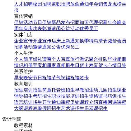
人才招聘
校园招聘
兼职招聘
放假通知
年会
销售龙虎榜
喜
报
宣传营销
促销活动
节日促销
新品发布
招商加盟
代理招募
年会
峰会
周年庆
庆功表彰
邀请函
公益活动
优秀员工
实体门店
企业宣传
开业宣传
店庆
上新通知
换季特惠
清仓减价
会员
招募
活动邀请
通知公告
优秀员工
个人生活
个人简历
婚礼请柬
个人写真
旅行游记
聚合排队
毕业相册
情侣相册
宝宝相册
家庭相册
生日贺卡
寿宴贺卡
心情日签
关系维护
早安
晚安
节日祝福
节气祝福
祝福贺卡
教育培训
招生培训
招生简章
托管班招生
早教招生
幼儿园招生
课业
辅导招生
考研招生
职业技能培训招生
资格证书培训招生
语言培训招生
开学通知
课程促销
课程介绍
直播网课
课程
大纲
课程表
暑假班招生
艺术课招生
乐器课招生
设计学院
教程素材