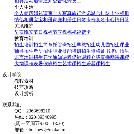
招募
活动邀请
通知公告
优秀员工
个人生活
个人简历
婚礼请柬
个人写真
旅行游记
聚合排队
毕业相册
情侣相册
宝宝相册
家庭相册
生日贺卡
寿宴贺卡
心情日签
关系维护
早安
晚安
节日祝福
节气祝福
祝福贺卡
教育培训
招生培训
招生简章
托管班招生
早教招生
幼儿园招生
课业
辅导招生
考研招生
职业技能培训招生
资格证书培训招生
语言培训招生
开学通知
课程促销
课程介绍
直播网课
课程
大纲
课程表
暑假班招生
艺术课招生
乐器课招生
设计学院
教程素材
技巧攻略
设计赏析
联系我们
QQ：2363698210
热线：020-39340995
(周一至周五9:00 - 18:30)
邮箱：business@maka.im