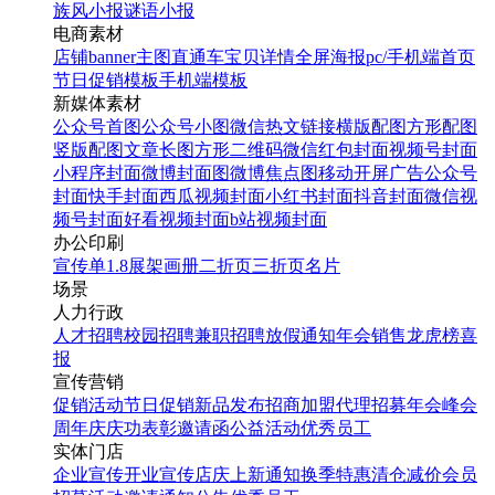
族风小报
谜语小报
电商素材
店铺banner
主图直通车
宝贝详情
全屏海报
pc/手机端首页
节日促销模板
手机端模板
新媒体素材
公众号首图
公众号小图
微信热文链接
横版配图
方形配图
竖版配图
文章长图
方形二维码
微信红包封面
视频号封面
小程序封面
微博封面图
微博焦点图
移动开屏广告
公众号
封面
快手封面
西瓜视频封面
小红书封面
抖音封面
微信视
频号封面
好看视频封面
b站视频封面
办公印刷
宣传单
1.8展架
画册
二折页
三折页
名片
场景
人力行政
人才招聘
校园招聘
兼职招聘
放假通知
年会
销售龙虎榜
喜
报
宣传营销
促销活动
节日促销
新品发布
招商加盟
代理招募
年会
峰会
周年庆
庆功表彰
邀请函
公益活动
优秀员工
实体门店
企业宣传
开业宣传
店庆
上新通知
换季特惠
清仓减价
会员