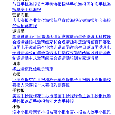
节日手机海报
节气手机海报
招聘手机海报
周年庆手机海
报
早安手机海报
营销海报
店庆海报
企业宣传海报
新品宣传海报
促销海报
年会海报
代理招募海报
邀请函
国潮邀请函
生日邀请函
谢师宴邀请函
年会邀请函
科技峰
会邀请函
婚礼邀请函
家长会邀请函
乔迁邀请函
百日宴邀
请函
电子邀请函
企业培训邀请函
微信生日邀请函
满月电
子邀请函
公司年会邀请函
启动仪式邀请函
国风邀请函
自
制邀请函
中式邀请函
展会邀请函
培训专家邀请函
请柬
毕业请柬
微信电子请柬
喜报
业绩喜报
空白喜报模板
开单喜报
电子喜报
转正喜报
学校
喜报
入党喜报
个人喜报
彩票喜报
手抄报
美丽手抄报
梅花手抄报
漫画手抄报
绿色主题手抄报
旅游
手抄报
论语手抄报
留守之家手抄报
小报
溺水小报
母亲节小报
名著小报
名言小报
名人故事小报
民