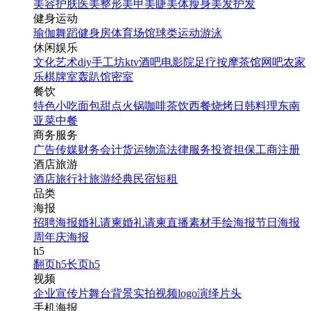
美容护肤
医美整形
美甲美睫
美体瘦身
美发护发
健身运动
瑜伽
舞蹈
健身房
体育场馆
球类运动
游泳
休闲娱乐
文化艺术
diy手工坊
ktv
酒吧
电影院
足疗按摩
茶馆
网吧
农家
乐
棋牌室
轰趴馆
密室
餐饮
特色小吃
面包甜点
火锅
咖啡茶饮
西餐
烧烤
日韩料理
东南
亚菜
中餐
商务服务
广告传媒
财务会计
货运物流
法律服务
投资担保
工商注册
酒店旅游
酒店
旅行社
旅游经典
民宿短租
品类
海报
招聘海报
婚礼请柬
婚礼请柬
直播素材
手绘海报
节日海报
周年庆海报
h5
翻页h5
长页h5
视频
企业宣传片
舞台背景
实拍视频
logo演绎
片头
手机海报