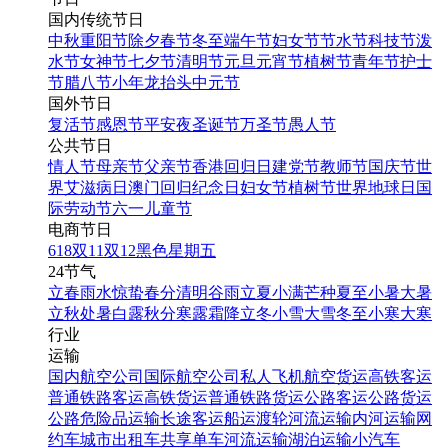
国内传统节日
中秋
重阳节
除夕
春节
冬至
端午节
妇女节
节水节
科技节
泼
水节
女神节
七夕节
清明节
元旦
元宵节
植树节
青年节
护士
节
腊八节
小年
龙抬头
中元节
国外节日
复活节
感恩节
平安夜
圣诞节
万圣节
愚人节
公共节日
情人节
母亲节
父亲节
香港回归日
建党节
教师节
国庆节
世
界艾滋病日
澳门回归纪念日
妇女节
植树节
世界地球日
国
际劳动节
六一儿童节
电商节日
618
双11
双12
黑色星期五
24节气
立春
雨水
惊蛰
春分
清明
谷雨
立夏
小满
芒种
夏至
小暑
大暑
立秋
处暑
白露
秋分
寒露
霜降
立冬
小雪
大雪
冬至
小寒
大寒
行业
运输
国内航空公司
国际航空公司
私人飞机
航空货运
高铁客运
普通铁路客运
高铁货运
普通铁路货运
公路客运
公路货运
公路危险品运输
长途客运
船运
渡轮
河流运输
内河运输
网
约车
城市出租车
共享单车
河流运输
湖泊运输
小汽车