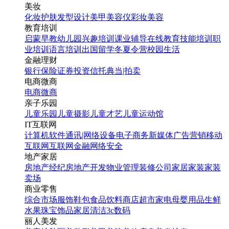
美妆
化妆
护肤
发型设计
美甲
美容仪
彩妆
美容
教育培训
启蒙早教
幼儿园
兴趣培训
课业辅导
在线教育
技能培训
职
业培训
语言培训
出国留学
冬夏令营
校园生活
金融理财
银行
保险
证券投资
信托
典当|拍卖
电商微商
电商
微商
亲子乐园
儿童乐园
儿童摄影
儿童才艺
儿童运动馆
IT互联网
计算机软件
通讯|网络设备
电子商务
新媒体
广告营销
移动
互联网
互联网金融
网络安全
地产家居
房地产经纪
房地产开发
物业管理
装修公司
家居家装
家装
卖场
商业零售
综合市场
服饰鞋包
食品饮料
商店超市
家电
母婴用品
生鲜
水果
珠宝饰品
家居清洁
3c数码
丽人美发