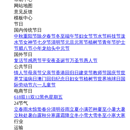
网站地图
意见反馈
模板中心
节日
国内传统节日
中秋
重阳节
除夕
春节
冬至
端午节
妇女节
节水节
科技节
泼
水节
女神节
七夕节
清明节
元旦
元宵节
植树节
青年节
护士
节
腊八节
小年
龙抬头
中元节
国外节日
复活节
感恩节
平安夜
圣诞节
万圣节
愚人节
公共节日
情人节
母亲节
父亲节
香港回归日
建党节
教师节
国庆节
世
界艾滋病日
澳门回归纪念日
妇女节
植树节
世界地球日
国
际劳动节
六一儿童节
电商节日
618
双11
双12
黑色星期五
24节气
立春
雨水
惊蛰
春分
清明
谷雨
立夏
小满
芒种
夏至
小暑
大暑
立秋
处暑
白露
秋分
寒露
霜降
立冬
小雪
大雪
冬至
小寒
大寒
行业
运输