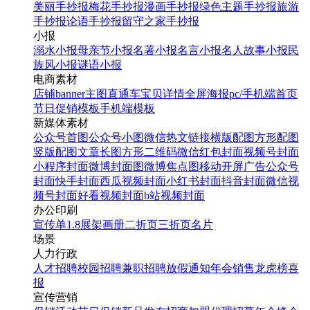
美丽手抄报
梅花手抄报
漫画手抄报
绿色主题手抄报
旅游
手抄报
论语手抄报
留守之家手抄报
小报
溺水小报
母亲节小报
名著小报
名言小报
名人故事小报
民
族风小报
谜语小报
电商素材
店铺banner
主图直通车
宝贝详情
全屏海报
pc/手机端首页
节日促销模板
手机端模板
新媒体素材
公众号首图
公众号小图
微信热文链接
横版配图
方形配图
竖版配图
文章长图
方形二维码
微信红包封面
视频号封面
小程序封面
微博封面图
微博焦点图
移动开屏广告
公众号
封面
快手封面
西瓜视频封面
小红书封面
抖音封面
微信视
频号封面
好看视频封面
b站视频封面
办公印刷
宣传单
1.8展架
画册
二折页
三折页
名片
场景
人力行政
人才招聘
校园招聘
兼职招聘
放假通知
年会
销售龙虎榜
喜
报
宣传营销