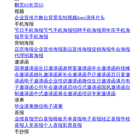
翻页h5
长页h5
视频
企业宣传片
舞台背景
实拍视频
logo演绎
片头
手机海报
节日手机海报
节气手机海报
招聘手机海报
周年庆手机海
报
早安手机海报
营销海报
店庆海报
企业宣传海报
新品宣传海报
促销海报
年会海报
代理招募海报
邀请函
国潮邀请函
生日邀请函
谢师宴邀请函
年会邀请函
科技峰
会邀请函
婚礼邀请函
家长会邀请函
乔迁邀请函
百日宴邀
请函
电子邀请函
企业培训邀请函
微信生日邀请函
满月电
子邀请函
公司年会邀请函
启动仪式邀请函
国风邀请函
自
制邀请函
中式邀请函
展会邀请函
培训专家邀请函
请柬
毕业请柬
微信电子请柬
喜报
业绩喜报
空白喜报模板
开单喜报
电子喜报
转正喜报
学校
喜报
入党喜报
个人喜报
彩票喜报
手抄报