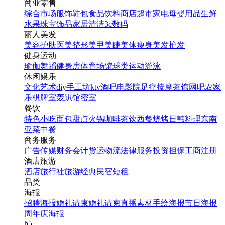
商业零售
综合市场
服饰鞋包
食品饮料
商店超市
家电
母婴用品
生鲜
水果
珠宝饰品
家居清洁
3c数码
丽人美发
美容护肤
医美整形
美甲美睫
美体瘦身
美发护发
健身运动
瑜伽
舞蹈
健身房
体育场馆
球类运动
游泳
休闲娱乐
文化艺术
diy手工坊
ktv
酒吧
电影院
足疗按摩
茶馆
网吧
农家
乐
棋牌室
轰趴馆
密室
餐饮
特色小吃
面包甜点
火锅
咖啡茶饮
西餐
烧烤
日韩料理
东南
亚菜
中餐
商务服务
广告传媒
财务会计
货运物流
法律服务
投资担保
工商注册
酒店旅游
酒店
旅行社
旅游经典
民宿短租
品类
海报
招聘海报
婚礼请柬
婚礼请柬
直播素材
手绘海报
节日海报
周年庆海报
h5