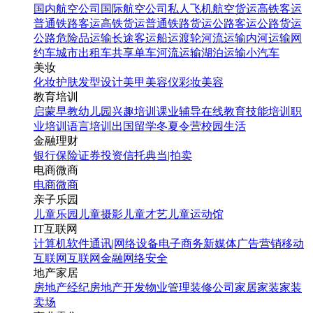
国内航空公司
国际航空公司
私人飞机
航空货运
高铁客运
普通铁路客运
高铁货运
普通铁路货运
公路客运
公路货运
公路危险品运输
长途客运
船运
渡轮
河流运输
内河运输
网
约车
城市出租车
共享单车
河流运输
湖泊运输
小汽车
美妆
化妆
护肤
发型设计
美甲
美容仪
彩妆
美容
教育培训
启蒙早教
幼儿园
兴趣培训
课业辅导
在线教育
技能培训
职
业培训
语言培训
出国留学
冬夏令营
校园生活
金融理财
银行
保险
证券投资
信托
典当|拍卖
电商微商
电商
微商
亲子乐园
儿童乐园
儿童摄影
儿童才艺
儿童运动馆
IT互联网
计算机软件
通讯|网络设备
电子商务
新媒体
广告营销
移动
互联网
互联网金融
网络安全
地产家居
房地产经纪
房地产开发
物业管理
装修公司
家居家装
家装
卖场