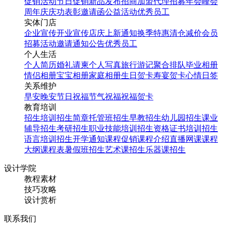
促销活动
节日促销
新品发布
招商加盟
代理招募
年会
峰会
周年庆
庆功表彰
邀请函
公益活动
优秀员工
实体门店
企业宣传
开业宣传
店庆
上新通知
换季特惠
清仓减价
会员
招募
活动邀请
通知公告
优秀员工
个人生活
个人简历
婚礼请柬
个人写真
旅行游记
聚合排队
毕业相册
情侣相册
宝宝相册
家庭相册
生日贺卡
寿宴贺卡
心情日签
关系维护
早安
晚安
节日祝福
节气祝福
祝福贺卡
教育培训
招生培训
招生简章
托管班招生
早教招生
幼儿园招生
课业
辅导招生
考研招生
职业技能培训招生
资格证书培训招生
语言培训招生
开学通知
课程促销
课程介绍
直播网课
课程
大纲
课程表
暑假班招生
艺术课招生
乐器课招生
设计学院
教程素材
技巧攻略
设计赏析
联系我们