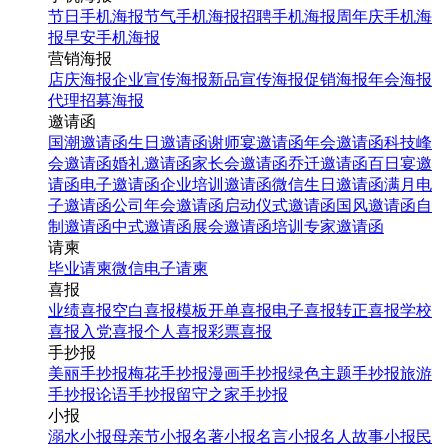
节日手机海报
节气手机海报
招聘手机海报
周年庆手机海
报
早安手机海报
营销海报
店庆海报
企业宣传海报
新品宣传海报
促销海报
年会海报
代理招募海报
邀请函
国潮邀请函
生日邀请函
谢师宴邀请函
年会邀请函
科技峰
会邀请函
婚礼邀请函
家长会邀请函
乔迁邀请函
百日宴邀
请函
电子邀请函
企业培训邀请函
微信生日邀请函
满月电
子邀请函
公司年会邀请函
启动仪式邀请函
国风邀请函
自
制邀请函
中式邀请函
展会邀请函
培训专家邀请函
请柬
毕业请柬
微信电子请柬
喜报
业绩喜报
空白喜报模板
开单喜报
电子喜报
转正喜报
学校
喜报
入党喜报
个人喜报
彩票喜报
手抄报
美丽手抄报
梅花手抄报
漫画手抄报
绿色主题手抄报
旅游
手抄报
论语手抄报
留守之家手抄报
小报
溺水小报
母亲节小报
名著小报
名言小报
名人故事小报
民