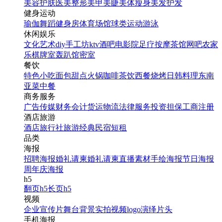
美容护肤
医美整形
美甲美睫
美体瘦身
美发护发
健身运动
瑜伽
舞蹈
健身房
体育场馆
球类运动
游泳
休闲娱乐
文化艺术
diy手工坊
ktv
酒吧
电影院
足疗按摩
茶馆
网吧
农家
乐
棋牌室
轰趴馆
密室
餐饮
特色小吃
面包甜点
火锅
咖啡茶饮
西餐
烧烤
日韩料理
东南
亚菜
中餐
商务服务
广告传媒
财务会计
货运物流
法律服务
投资担保
工商注册
酒店旅游
酒店
旅行社
旅游经典
民宿短租
品类
海报
招聘海报
婚礼请柬
婚礼请柬
直播素材
手绘海报
节日海报
周年庆海报
h5
翻页h5
长页h5
视频
企业宣传片
舞台背景
实拍视频
logo演绎
片头
手机海报