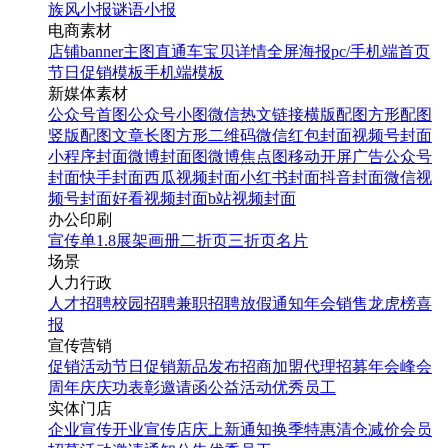
族风小报
谜语小报
电商素材
店铺banner
主图直通车
宝贝详情
全屏海报
pc/手机端首页
节日促销模板
手机端模板
新媒体素材
公众号首图
公众号小图
微信热文链接
横版配图
方形配图
竖版配图
文章长图
方形二维码
微信红包封面
视频号封面
小程序封面
微博封面图
微博焦点图
移动开屏广告
公众号
封面
快手封面
西瓜视频封面
小红书封面
抖音封面
微信视
频号封面
好看视频封面
b站视频封面
办公印刷
宣传单
1.8展架
画册
二折页
三折页
名片
场景
人力行政
人才招聘
校园招聘
兼职招聘
放假通知
年会
销售龙虎榜
喜
报
宣传营销
促销活动
节日促销
新品发布
招商加盟
代理招募
年会
峰会
周年庆
庆功表彰
邀请函
公益活动
优秀员工
实体门店
企业宣传
开业宣传
店庆
上新通知
换季特惠
清仓减价
会员