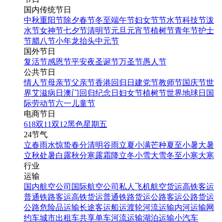
国内传统节日
中秋
重阳节
除夕
春节
冬至
端午节
妇女节
节水节
科技节
泼
水节
女神节
七夕节
清明节
元旦
元宵节
植树节
青年节
护士
节
腊八节
小年
龙抬头
中元节
国外节日
复活节
感恩节
平安夜
圣诞节
万圣节
愚人节
公共节日
情人节
母亲节
父亲节
香港回归日
建党节
教师节
国庆节
世
界艾滋病日
澳门回归纪念日
妇女节
植树节
世界地球日
国
际劳动节
六一儿童节
电商节日
618
双11
双12
黑色星期五
24节气
立春
雨水
惊蛰
春分
清明
谷雨
立夏
小满
芒种
夏至
小暑
大暑
立秋
处暑
白露
秋分
寒露
霜降
立冬
小雪
大雪
冬至
小寒
大寒
行业
运输
国内航空公司
国际航空公司
私人飞机
航空货运
高铁客运
普通铁路客运
高铁货运
普通铁路货运
公路客运
公路货运
公路危险品运输
长途客运
船运
渡轮
河流运输
内河运输
网
约车
城市出租车
共享单车
河流运输
湖泊运输
小汽车