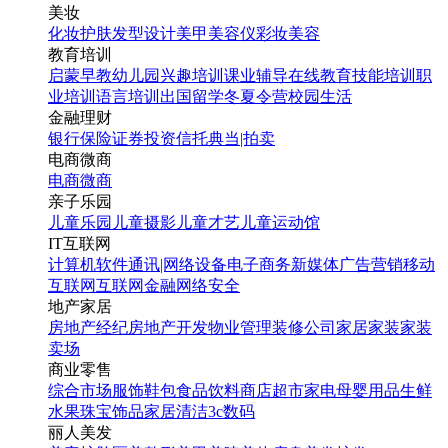
美妆
化妆
护肤
发型设计
美甲
美容仪
彩妆
美容
教育培训
启蒙早教
幼儿园
兴趣培训
课业辅导
在线教育
技能培训
职
业培训
语言培训
出国留学
冬夏令营
校园生活
金融理财
银行
保险
证券投资
信托
典当|拍卖
电商微商
电商
微商
亲子乐园
儿童乐园
儿童摄影
儿童才艺
儿童运动馆
IT互联网
计算机软件
通讯|网络设备
电子商务
新媒体
广告营销
移动
互联网
互联网金融
网络安全
地产家居
房地产经纪
房地产开发
物业管理
装修公司
家居家装
家装
卖场
商业零售
综合市场
服饰鞋包
食品饮料
商店超市
家电
母婴用品
生鲜
水果
珠宝饰品
家居清洁
3c数码
丽人美发