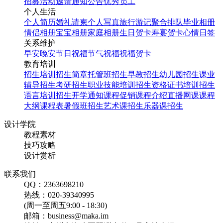
招募
活动邀请
通知公告
优秀员工
个人生活
个人简历
婚礼请柬
个人写真
旅行游记
聚合排队
毕业相册
情侣相册
宝宝相册
家庭相册
生日贺卡
寿宴贺卡
心情日签
关系维护
早安
晚安
节日祝福
节气祝福
祝福贺卡
教育培训
招生培训
招生简章
托管班招生
早教招生
幼儿园招生
课业
辅导招生
考研招生
职业技能培训招生
资格证书培训招生
语言培训招生
开学通知
课程促销
课程介绍
直播网课
课程
大纲
课程表
暑假班招生
艺术课招生
乐器课招生
设计学院
教程素材
技巧攻略
设计赏析
联系我们
QQ：2363698210
热线：020-39340995
(周一至周五9:00 - 18:30)
邮箱：business@maka.im