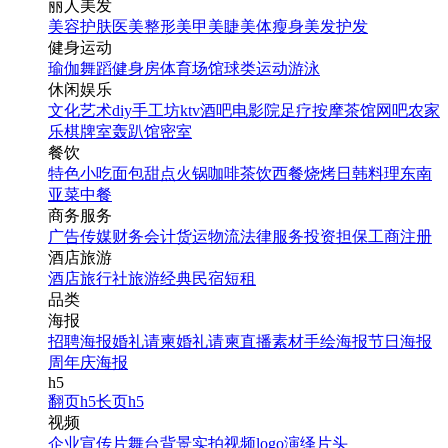
丽人美发
美容护肤
医美整形
美甲美睫
美体瘦身
美发护发
健身运动
瑜伽
舞蹈
健身房
体育场馆
球类运动
游泳
休闲娱乐
文化艺术
diy手工坊
ktv
酒吧
电影院
足疗按摩
茶馆
网吧
农家
乐
棋牌室
轰趴馆
密室
餐饮
特色小吃
面包甜点
火锅
咖啡茶饮
西餐
烧烤
日韩料理
东南
亚菜
中餐
商务服务
广告传媒
财务会计
货运物流
法律服务
投资担保
工商注册
酒店旅游
酒店
旅行社
旅游经典
民宿短租
品类
海报
招聘海报
婚礼请柬
婚礼请柬
直播素材
手绘海报
节日海报
周年庆海报
h5
翻页h5
长页h5
视频
企业宣传片
舞台背景
实拍视频
logo演绎
片头