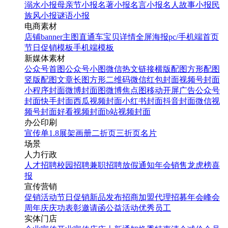
溺水小报
母亲节小报
名著小报
名言小报
名人故事小报
民
族风小报
谜语小报
电商素材
店铺banner
主图直通车
宝贝详情
全屏海报
pc/手机端首页
节日促销模板
手机端模板
新媒体素材
公众号首图
公众号小图
微信热文链接
横版配图
方形配图
竖版配图
文章长图
方形二维码
微信红包封面
视频号封面
小程序封面
微博封面图
微博焦点图
移动开屏广告
公众号
封面
快手封面
西瓜视频封面
小红书封面
抖音封面
微信视
频号封面
好看视频封面
b站视频封面
办公印刷
宣传单
1.8展架
画册
二折页
三折页
名片
场景
人力行政
人才招聘
校园招聘
兼职招聘
放假通知
年会
销售龙虎榜
喜
报
宣传营销
促销活动
节日促销
新品发布
招商加盟
代理招募
年会
峰会
周年庆
庆功表彰
邀请函
公益活动
优秀员工
实体门店