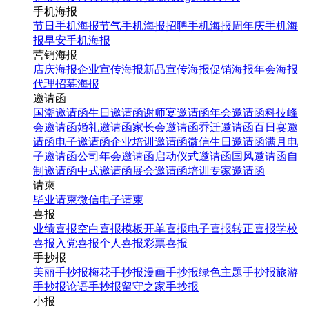
手机海报
节日手机海报
节气手机海报
招聘手机海报
周年庆手机海
报
早安手机海报
营销海报
店庆海报
企业宣传海报
新品宣传海报
促销海报
年会海报
代理招募海报
邀请函
国潮邀请函
生日邀请函
谢师宴邀请函
年会邀请函
科技峰
会邀请函
婚礼邀请函
家长会邀请函
乔迁邀请函
百日宴邀
请函
电子邀请函
企业培训邀请函
微信生日邀请函
满月电
子邀请函
公司年会邀请函
启动仪式邀请函
国风邀请函
自
制邀请函
中式邀请函
展会邀请函
培训专家邀请函
请柬
毕业请柬
微信电子请柬
喜报
业绩喜报
空白喜报模板
开单喜报
电子喜报
转正喜报
学校
喜报
入党喜报
个人喜报
彩票喜报
手抄报
美丽手抄报
梅花手抄报
漫画手抄报
绿色主题手抄报
旅游
手抄报
论语手抄报
留守之家手抄报
小报