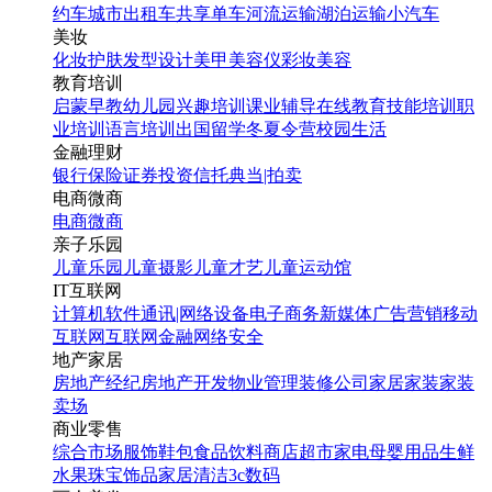
约车
城市出租车
共享单车
河流运输
湖泊运输
小汽车
美妆
化妆
护肤
发型设计
美甲
美容仪
彩妆
美容
教育培训
启蒙早教
幼儿园
兴趣培训
课业辅导
在线教育
技能培训
职
业培训
语言培训
出国留学
冬夏令营
校园生活
金融理财
银行
保险
证券投资
信托
典当|拍卖
电商微商
电商
微商
亲子乐园
儿童乐园
儿童摄影
儿童才艺
儿童运动馆
IT互联网
计算机软件
通讯|网络设备
电子商务
新媒体
广告营销
移动
互联网
互联网金融
网络安全
地产家居
房地产经纪
房地产开发
物业管理
装修公司
家居家装
家装
卖场
商业零售
综合市场
服饰鞋包
食品饮料
商店超市
家电
母婴用品
生鲜
水果
珠宝饰品
家居清洁
3c数码