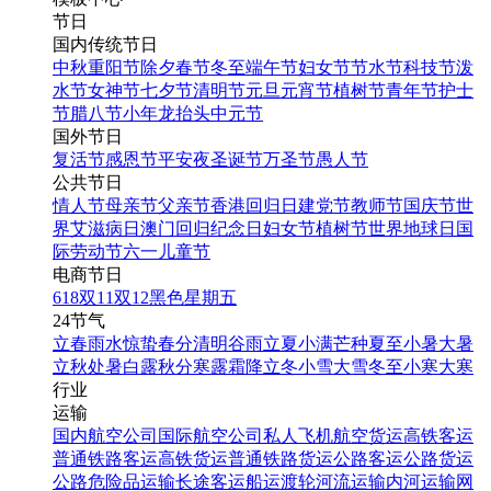
节日
国内传统节日
中秋
重阳节
除夕
春节
冬至
端午节
妇女节
节水节
科技节
泼
水节
女神节
七夕节
清明节
元旦
元宵节
植树节
青年节
护士
节
腊八节
小年
龙抬头
中元节
国外节日
复活节
感恩节
平安夜
圣诞节
万圣节
愚人节
公共节日
情人节
母亲节
父亲节
香港回归日
建党节
教师节
国庆节
世
界艾滋病日
澳门回归纪念日
妇女节
植树节
世界地球日
国
际劳动节
六一儿童节
电商节日
618
双11
双12
黑色星期五
24节气
立春
雨水
惊蛰
春分
清明
谷雨
立夏
小满
芒种
夏至
小暑
大暑
立秋
处暑
白露
秋分
寒露
霜降
立冬
小雪
大雪
冬至
小寒
大寒
行业
运输
国内航空公司
国际航空公司
私人飞机
航空货运
高铁客运
普通铁路客运
高铁货运
普通铁路货运
公路客运
公路货运
公路危险品运输
长途客运
船运
渡轮
河流运输
内河运输
网