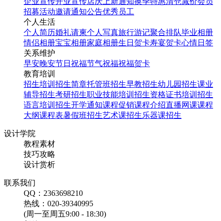
企业宣传
开业宣传
店庆
上新通知
换季特惠
清仓减价
会员
招募
活动邀请
通知公告
优秀员工
个人生活
个人简历
婚礼请柬
个人写真
旅行游记
聚合排队
毕业相册
情侣相册
宝宝相册
家庭相册
生日贺卡
寿宴贺卡
心情日签
关系维护
早安
晚安
节日祝福
节气祝福
祝福贺卡
教育培训
招生培训
招生简章
托管班招生
早教招生
幼儿园招生
课业
辅导招生
考研招生
职业技能培训招生
资格证书培训招生
语言培训招生
开学通知
课程促销
课程介绍
直播网课
课程
大纲
课程表
暑假班招生
艺术课招生
乐器课招生
设计学院
教程素材
技巧攻略
设计赏析
联系我们
QQ：2363698210
热线：020-39340995
(周一至周五9:00 - 18:30)