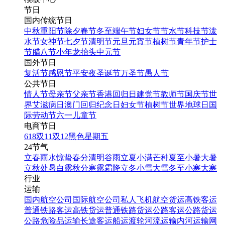
节日
国内传统节日
中秋
重阳节
除夕
春节
冬至
端午节
妇女节
节水节
科技节
泼
水节
女神节
七夕节
清明节
元旦
元宵节
植树节
青年节
护士
节
腊八节
小年
龙抬头
中元节
国外节日
复活节
感恩节
平安夜
圣诞节
万圣节
愚人节
公共节日
情人节
母亲节
父亲节
香港回归日
建党节
教师节
国庆节
世
界艾滋病日
澳门回归纪念日
妇女节
植树节
世界地球日
国
际劳动节
六一儿童节
电商节日
618
双11
双12
黑色星期五
24节气
立春
雨水
惊蛰
春分
清明
谷雨
立夏
小满
芒种
夏至
小暑
大暑
立秋
处暑
白露
秋分
寒露
霜降
立冬
小雪
大雪
冬至
小寒
大寒
行业
运输
国内航空公司
国际航空公司
私人飞机
航空货运
高铁客运
普通铁路客运
高铁货运
普通铁路货运
公路客运
公路货运
公路危险品运输
长途客运
船运
渡轮
河流运输
内河运输
网