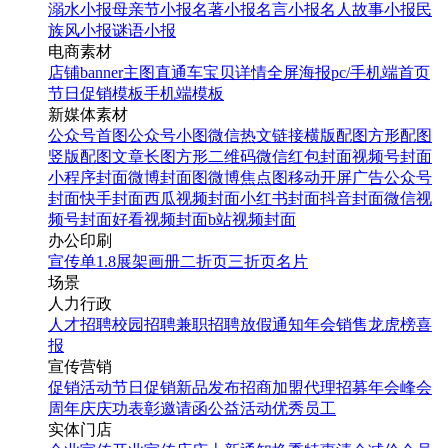
溺水小报
母亲节小报
名著小报
名言小报
名人故事小报
民
族风小报
谜语小报
电商素材
店铺banner
主图直通车
宝贝详情
全屏海报
pc/手机端首页
节日促销模板
手机端模板
新媒体素材
公众号首图
公众号小图
微信热文链接
横版配图
方形配图
竖版配图
文章长图
方形二维码
微信红包封面
视频号封面
小程序封面
微博封面图
微博焦点图
移动开屏广告
公众号
封面
快手封面
西瓜视频封面
小红书封面
抖音封面
微信视
频号封面
好看视频封面
b站视频封面
办公印刷
宣传单
1.8展架
画册
二折页
三折页
名片
场景
人力行政
人才招聘
校园招聘
兼职招聘
放假通知
年会
销售龙虎榜
喜
报
宣传营销
促销活动
节日促销
新品发布
招商加盟
代理招募
年会
峰会
周年庆
庆功表彰
邀请函
公益活动
优秀员工
实体门店