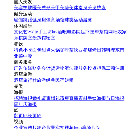
丽人美发
美容护肤
医美整形
美甲美睫
美体瘦身
美发护发
健身运动
瑜伽
舞蹈
健身房
体育场馆
球类运动
游泳
休闲娱乐
文化艺术
diy手工坊
ktv
酒吧
电影院
足疗按摩
茶馆
网吧
农家
乐
棋牌室
轰趴馆
密室
餐饮
特色小吃
面包甜点
火锅
咖啡茶饮
西餐
烧烤
日韩料理
东南
亚菜
中餐
商务服务
广告传媒
财务会计
货运物流
法律服务
投资担保
工商注册
酒店旅游
酒店
旅行社
旅游经典
民宿短租
品类
海报
招聘海报
婚礼请柬
婚礼请柬
直播素材
手绘海报
节日海报
周年庆海报
h5
翻页h5
长页h5
视频
企业宣传片
舞台背景
实拍视频
logo演绎
片头