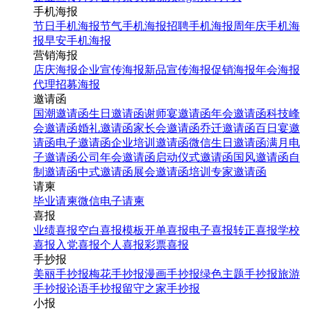
手机海报
节日手机海报
节气手机海报
招聘手机海报
周年庆手机海
报
早安手机海报
营销海报
店庆海报
企业宣传海报
新品宣传海报
促销海报
年会海报
代理招募海报
邀请函
国潮邀请函
生日邀请函
谢师宴邀请函
年会邀请函
科技峰
会邀请函
婚礼邀请函
家长会邀请函
乔迁邀请函
百日宴邀
请函
电子邀请函
企业培训邀请函
微信生日邀请函
满月电
子邀请函
公司年会邀请函
启动仪式邀请函
国风邀请函
自
制邀请函
中式邀请函
展会邀请函
培训专家邀请函
请柬
毕业请柬
微信电子请柬
喜报
业绩喜报
空白喜报模板
开单喜报
电子喜报
转正喜报
学校
喜报
入党喜报
个人喜报
彩票喜报
手抄报
美丽手抄报
梅花手抄报
漫画手抄报
绿色主题手抄报
旅游
手抄报
论语手抄报
留守之家手抄报
小报