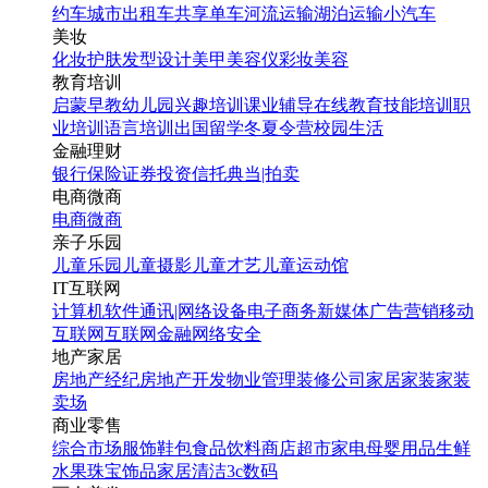
约车
城市出租车
共享单车
河流运输
湖泊运输
小汽车
美妆
化妆
护肤
发型设计
美甲
美容仪
彩妆
美容
教育培训
启蒙早教
幼儿园
兴趣培训
课业辅导
在线教育
技能培训
职
业培训
语言培训
出国留学
冬夏令营
校园生活
金融理财
银行
保险
证券投资
信托
典当|拍卖
电商微商
电商
微商
亲子乐园
儿童乐园
儿童摄影
儿童才艺
儿童运动馆
IT互联网
计算机软件
通讯|网络设备
电子商务
新媒体
广告营销
移动
互联网
互联网金融
网络安全
地产家居
房地产经纪
房地产开发
物业管理
装修公司
家居家装
家装
卖场
商业零售
综合市场
服饰鞋包
食品饮料
商店超市
家电
母婴用品
生鲜
水果
珠宝饰品
家居清洁
3c数码