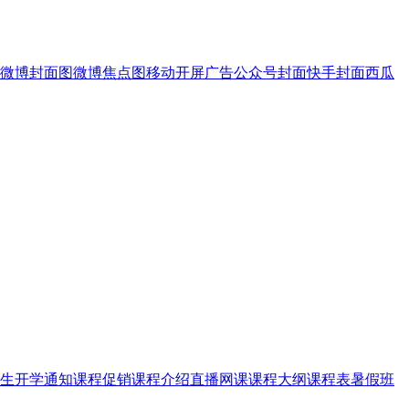
微博封面图
微博焦点图
移动开屏广告
公众号封面
快手封面
西瓜
生
开学通知
课程促销
课程介绍
直播网课
课程大纲
课程表
暑假班