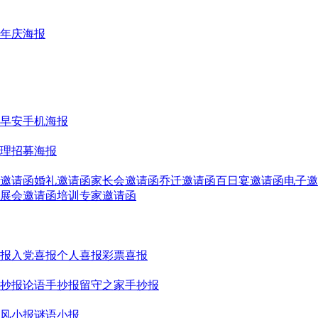
年庆海报
早安手机海报
理招募海报
邀请函
婚礼邀请函
家长会邀请函
乔迁邀请函
百日宴邀请函
电子邀
展会邀请函
培训专家邀请函
报
入党喜报
个人喜报
彩票喜报
抄报
论语手抄报
留守之家手抄报
风小报
谜语小报