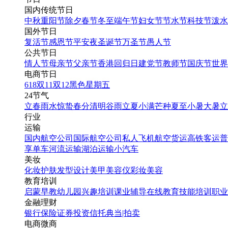
国内传统节日
中秋
重阳节
除夕
春节
冬至
端午节
妇女节
节水节
科技节
泼水
国外节日
复活节
感恩节
平安夜
圣诞节
万圣节
愚人节
公共节日
情人节
母亲节
父亲节
香港回归日
建党节
教师节
国庆节
世界
电商节日
618
双11
双12
黑色星期五
24节气
立春
雨水
惊蛰
春分
清明
谷雨
立夏
小满
芒种
夏至
小暑
大暑
立
行业
运输
国内航空公司
国际航空公司
私人飞机
航空货运
高铁客运
普
享单车
河流运输
湖泊运输
小汽车
美妆
化妆
护肤
发型设计
美甲
美容仪
彩妆
美容
教育培训
启蒙早教
幼儿园
兴趣培训
课业辅导
在线教育
技能培训
职业
金融理财
银行
保险
证券投资
信托
典当|拍卖
电商微商