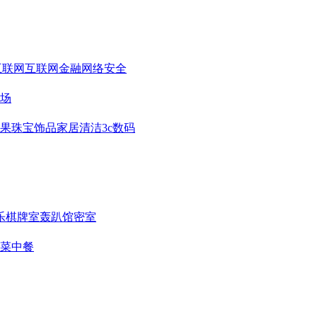
互联网
互联网金融
网络安全
场
果
珠宝饰品
家居清洁
3c数码
乐
棋牌室
轰趴馆
密室
菜
中餐