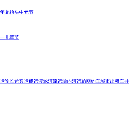
年
龙抬头
中元节
一儿童节
运输
长途客运
船运
渡轮
河流运输
内河运输
网约车
城市出租车
共