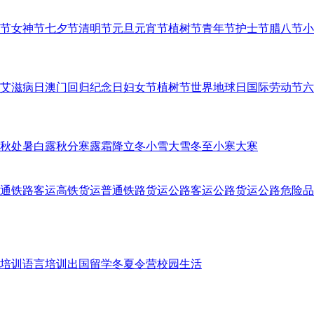
节
女神节
七夕节
清明节
元旦
元宵节
植树节
青年节
护士节
腊八节
小
艾滋病日
澳门回归纪念日
妇女节
植树节
世界地球日
国际劳动节
六
秋
处暑
白露
秋分
寒露
霜降
立冬
小雪
大雪
冬至
小寒
大寒
通铁路客运
高铁货运
普通铁路货运
公路客运
公路货运
公路危险品
培训
语言培训
出国留学
冬夏令营
校园生活