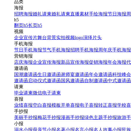
品类
海报
招聘海报
婚礼请柬
婚礼请柬
直播素材
手绘海报
节日海报
周
h5
翻页h5
长页h5
视频
企业宣传片
舞台背景
实拍视频
logo演绎
片头
手机海报
节日手机海报
节气手机海报
招聘手机海报
周年庆手机海报
营销海报
店庆海报
企业宣传海报
新品宣传海报
促销海报
年会海报
代
邀请函
国潮邀请函
生日邀请函
谢师宴邀请函
年会邀请函
科技峰会
邀请函
启动仪式邀请函
国风邀请函
自制邀请函
中式邀请函
请柬
毕业请柬
微信电子请柬
喜报
业绩喜报
空白喜报模板
开单喜报
电子喜报
转正喜报
学校喜
手抄报
美丽手抄报
梅花手抄报
漫画手抄报
绿色主题手抄报
旅游手
小报
溺水小报
母亲节小报
名著小报
名言小报
名人故事小报
民族