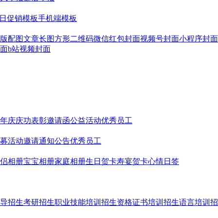
日促销模板
手机端模板
版配图
文章长图
方形二维码
微信红包封面
视频号封面
小程序封面
面
b站视频封面
年庆
庆功表彰
邀请函
公益活动
优秀员工
募
活动邀请
通知公告
优秀员工
侣相册
宝宝相册
家庭相册
生日贺卡
寿宴贺卡
心情日签
导招生
考研招生
职业技能培训招生
资格证书培训招生
语言培训招