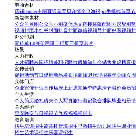
电商素材
店铺banner
主图直通车
宝贝详情
全屏海报
pc/手机端首页
节
新媒体素材
公众号首图
公众号小图
微信热文链接
横版配图
方形配图
竖
视频封面
小红书封面
抖音封面
微信视频号封面
好看视频封
办公印刷
宣传单
1.8展架
画册
二折页
三折页
名片
场景
人力行政
人才招聘
校园招聘
兼职招聘
放假通知
年会
销售龙虎榜
喜报
宣传营销
促销活动
节日促销
新品发布
招商加盟
代理招募
年会
峰会
周
实体门店
企业宣传
开业宣传
店庆
上新通知
换季特惠
清仓减价
会员招
个人生活
个人简历
婚礼请柬
个人写真
旅行游记
聚合排队
毕业相册
情
关系维护
早安
晚安
节日祝福
节气祝福
祝福贺卡
教育培训
招生培训
招生简章
托管班招生
早教招生
幼儿园招生
课业辅
招生
艺术课招生
乐器课招生