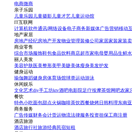
电商
微商
亲子乐园
儿童乐园
儿童摄影
儿童才艺
儿童运动馆
IT互联网
计算机软件
通讯|网络设备
电子商务
新媒体
广告营销
移动
地产家居
房地产经纪
房地产开发
物业管理
装修公司
家居家装
家装卖
商业零售
综合市场
服饰鞋包
食品饮料
商店超市
家电
母婴用品
生鲜水
丽人美发
美容护肤
医美整形
美甲美睫
美体瘦身
美发护发
健身运动
瑜伽
舞蹈
健身房
体育场馆
球类运动
游泳
休闲娱乐
文化艺术
diy手工坊
ktv
酒吧
电影院
足疗按摩
茶馆
网吧
农家
餐饮
特色小吃
面包甜点
火锅
咖啡茶饮
西餐
烧烤
日韩料理
东南亚
商务服务
广告传媒
财务会计
货运物流
法律服务
投资担保
工商注册
酒店旅游
酒店
旅行社
旅游经典
民宿短租