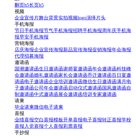
翻页h5
长页h5
视频
企业宣传片
舞台背景
实拍视频
logo演绎
片头
手机海报
节日手机海报
节气手机海报
招聘手机海报
周年庆手机海
报
早安手机海报
营销海报
店庆海报
企业宣传海报
新品宣传海报
促销海报
年会海报
代理招募海报
邀请函
国潮邀请函
生日邀请函
谢师宴邀请函
年会邀请函
科技峰
会邀请函
婚礼邀请函
家长会邀请函
乔迁邀请函
百日宴邀
请函
电子邀请函
企业培训邀请函
微信生日邀请函
满月电
子邀请函
公司年会邀请函
启动仪式邀请函
国风邀请函
自
制邀请函
中式邀请函
展会邀请函
培训专家邀请函
请柬
毕业请柬
微信电子请柬
喜报
业绩喜报
空白喜报模板
开单喜报
电子喜报
转正喜报
学校
喜报
入党喜报
个人喜报
彩票喜报
手抄报