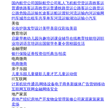
国内航空公司
国际航空公司
私人飞机
航空货运
高铁客运
普通铁路客运
高铁货运
普通铁路货运
公路客运
公路货运
公路危险品运输
长途客运
船运
渡轮
河流运输
内河运输
网
约车
城市出租车
共享单车
河流运输
湖泊运输
小汽车
美妆
化妆
护肤
发型设计
美甲
美容仪
彩妆
美容
教育培训
启蒙早教
幼儿园
兴趣培训
课业辅导
在线教育
技能培训
职
业培训
语言培训
出国留学
冬夏令营
校园生活
金融理财
银行
保险
证券投资
信托
典当|拍卖
电商微商
电商
微商
亲子乐园
儿童乐园
儿童摄影
儿童才艺
儿童运动馆
IT互联网
计算机软件
通讯|网络设备
电子商务
新媒体
广告营销
移动
互联网
互联网金融
网络安全
地产家居
房地产经纪
房地产开发
物业管理
装修公司
家居家装
家装
卖场