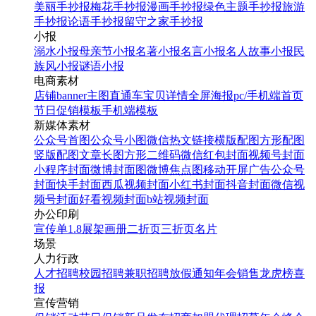
美丽手抄报
梅花手抄报
漫画手抄报
绿色主题手抄报
旅游
手抄报
论语手抄报
留守之家手抄报
小报
溺水小报
母亲节小报
名著小报
名言小报
名人故事小报
民
族风小报
谜语小报
电商素材
店铺banner
主图直通车
宝贝详情
全屏海报
pc/手机端首页
节日促销模板
手机端模板
新媒体素材
公众号首图
公众号小图
微信热文链接
横版配图
方形配图
竖版配图
文章长图
方形二维码
微信红包封面
视频号封面
小程序封面
微博封面图
微博焦点图
移动开屏广告
公众号
封面
快手封面
西瓜视频封面
小红书封面
抖音封面
微信视
频号封面
好看视频封面
b站视频封面
办公印刷
宣传单
1.8展架
画册
二折页
三折页
名片
场景
人力行政
人才招聘
校园招聘
兼职招聘
放假通知
年会
销售龙虎榜
喜
报
宣传营销