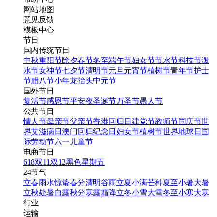
网站地图
意见反馈
模板中心
节日
国内传统节日
中秋
重阳节
除夕
春节
冬至
端午节
妇女节
节水节
科技节
泼
水节
女神节
七夕节
清明节
元旦
元宵节
植树节
青年节
护士
节
腊八节
小年
龙抬头
中元节
国外节日
复活节
感恩节
平安夜
圣诞节
万圣节
愚人节
公共节日
情人节
母亲节
父亲节
香港回归日
建党节
教师节
国庆节
世
界艾滋病日
澳门回归纪念日
妇女节
植树节
世界地球日
国
际劳动节
六一儿童节
电商节日
618
双11
双12
黑色星期五
24节气
立春
雨水
惊蛰
春分
清明
谷雨
立夏
小满
芒种
夏至
小暑
大暑
立秋
处暑
白露
秋分
寒露
霜降
立冬
小雪
大雪
冬至
小寒
大寒
行业
运输