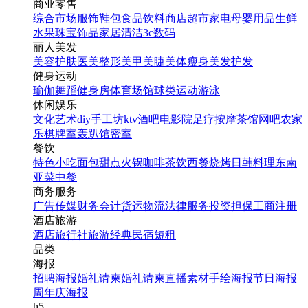
商业零售
综合市场
服饰鞋包
食品饮料
商店超市
家电
母婴用品
生鲜
水果
珠宝饰品
家居清洁
3c数码
丽人美发
美容护肤
医美整形
美甲美睫
美体瘦身
美发护发
健身运动
瑜伽
舞蹈
健身房
体育场馆
球类运动
游泳
休闲娱乐
文化艺术
diy手工坊
ktv
酒吧
电影院
足疗按摩
茶馆
网吧
农家
乐
棋牌室
轰趴馆
密室
餐饮
特色小吃
面包甜点
火锅
咖啡茶饮
西餐
烧烤
日韩料理
东南
亚菜
中餐
商务服务
广告传媒
财务会计
货运物流
法律服务
投资担保
工商注册
酒店旅游
酒店
旅行社
旅游经典
民宿短租
品类
海报
招聘海报
婚礼请柬
婚礼请柬
直播素材
手绘海报
节日海报
周年庆海报
h5