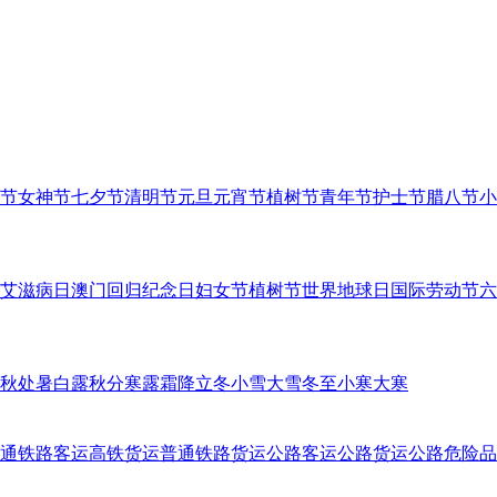
节
女神节
七夕节
清明节
元旦
元宵节
植树节
青年节
护士节
腊八节
小
艾滋病日
澳门回归纪念日
妇女节
植树节
世界地球日
国际劳动节
六
秋
处暑
白露
秋分
寒露
霜降
立冬
小雪
大雪
冬至
小寒
大寒
通铁路客运
高铁货运
普通铁路货运
公路客运
公路货运
公路危险品