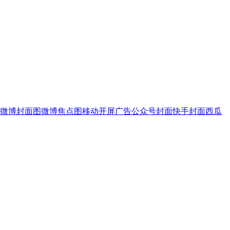
微博封面图
微博焦点图
移动开屏广告
公众号封面
快手封面
西瓜