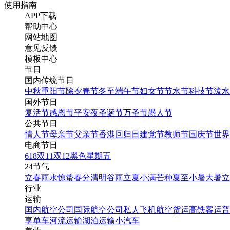
使用指南
APP下载
帮助中心
网站地图
意见反馈
模板中心
节日
国内传统节日
中秋
重阳节
除夕
春节
冬至
端午节
妇女节
节水节
科技节
泼水
国外节日
复活节
感恩节
平安夜
圣诞节
万圣节
愚人节
公共节日
情人节
母亲节
父亲节
香港回归日
建党节
教师节
国庆节
世界
电商节日
618
双11
双12
黑色星期五
24节气
立春
雨水
惊蛰
春分
清明
谷雨
立夏
小满
芒种
夏至
小暑
大暑
立
行业
运输
国内航空公司
国际航空公司
私人飞机
航空货运
高铁客运
普
享单车
河流运输
湖泊运输
小汽车