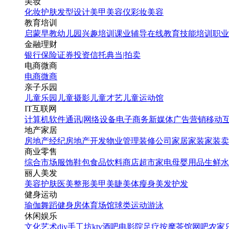
美妆
化妆
护肤
发型设计
美甲
美容仪
彩妆
美容
教育培训
启蒙早教
幼儿园
兴趣培训
课业辅导
在线教育
技能培训
职业
金融理财
银行
保险
证券投资
信托
典当|拍卖
电商微商
电商
微商
亲子乐园
儿童乐园
儿童摄影
儿童才艺
儿童运动馆
IT互联网
计算机软件
通讯|网络设备
电子商务
新媒体
广告营销
移动
地产家居
房地产经纪
房地产开发
物业管理
装修公司
家居家装
家装卖
商业零售
综合市场
服饰鞋包
食品饮料
商店超市
家电
母婴用品
生鲜水
丽人美发
美容护肤
医美整形
美甲美睫
美体瘦身
美发护发
健身运动
瑜伽
舞蹈
健身房
体育场馆
球类运动
游泳
休闲娱乐
文化艺术
diy手工坊
ktv
酒吧
电影院
足疗按摩
茶馆
网吧
农家