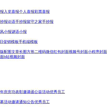
报
入党喜报
个人喜报
彩票喜报
抄报
论语手抄报
留守之家手抄报
风小报
谜语小报
日促销模板
手机端模板
版配图
文章长图
方形二维码
微信红包封面
视频号封面
小程序封面
面
b站视频封面
年庆
庆功表彰
邀请函
公益活动
优秀员工
募
活动邀请
通知公告
优秀员工