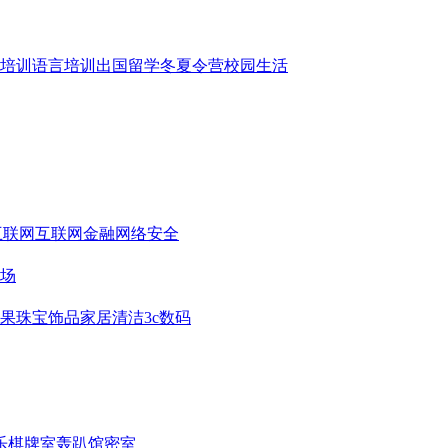
培训
语言培训
出国留学
冬夏令营
校园生活
互联网
互联网金融
网络安全
场
果
珠宝饰品
家居清洁
3c数码
乐
棋牌室
轰趴馆
密室