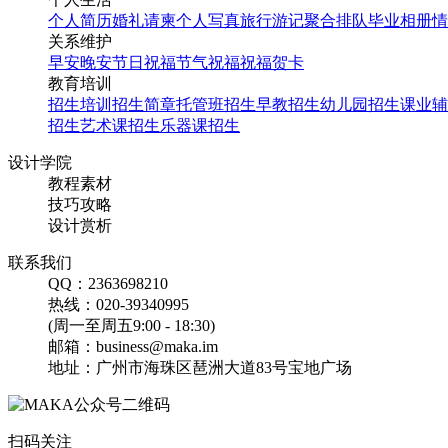
个人简历
婚礼请柬
个人写真
旅行游记
聚合排队
毕业相册
情
关系维护
早安
晚安
节日祝福
节气祝福
祝福贺卡
教育培训
招生培训
招生简章
托管班招生
早教招生
幼儿园招生
课业辅
招生
艺术课招生
乐器课招生
设计学院
教程素材
技巧攻略
设计赏析
联系我们
QQ：2363698210
热线：020-39340995
(周一至周五9:00 - 18:30)
邮箱：business@maka.im
地址：广州市海珠区琶洲大道83号宝地广场
扫码关注