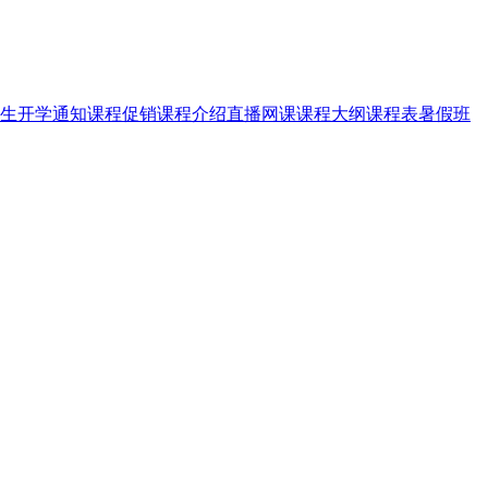
生
开学通知
课程促销
课程介绍
直播网课
课程大纲
课程表
暑假班