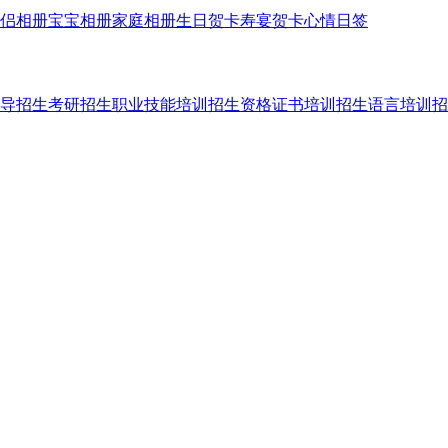
侣相册
宝宝相册
家庭相册
生日贺卡
寿宴贺卡
心情日签
导招生
考研招生
职业技能培训招生
资格证书培训招生
语言培训招