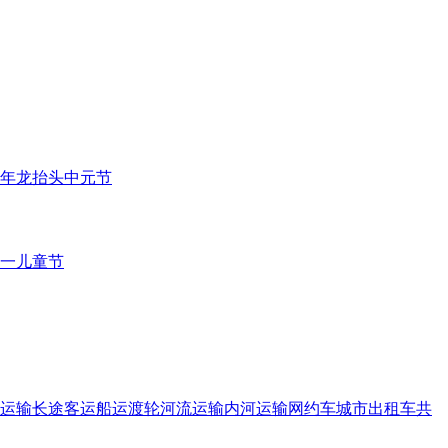
年
龙抬头
中元节
一儿童节
运输
长途客运
船运
渡轮
河流运输
内河运输
网约车
城市出租车
共