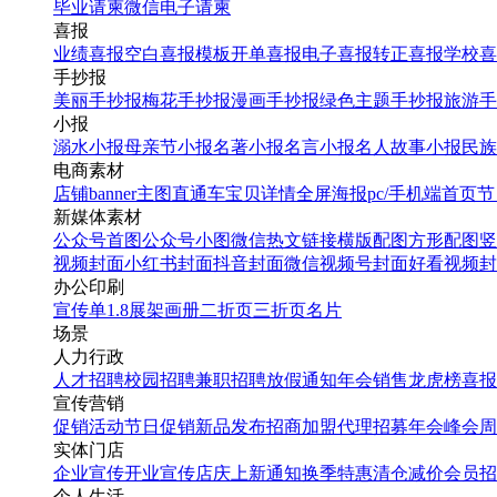
毕业请柬
微信电子请柬
喜报
业绩喜报
空白喜报模板
开单喜报
电子喜报
转正喜报
学校喜
手抄报
美丽手抄报
梅花手抄报
漫画手抄报
绿色主题手抄报
旅游手
小报
溺水小报
母亲节小报
名著小报
名言小报
名人故事小报
民族
电商素材
店铺banner
主图直通车
宝贝详情
全屏海报
pc/手机端首页
节
新媒体素材
公众号首图
公众号小图
微信热文链接
横版配图
方形配图
竖
视频封面
小红书封面
抖音封面
微信视频号封面
好看视频封
办公印刷
宣传单
1.8展架
画册
二折页
三折页
名片
场景
人力行政
人才招聘
校园招聘
兼职招聘
放假通知
年会
销售龙虎榜
喜报
宣传营销
促销活动
节日促销
新品发布
招商加盟
代理招募
年会
峰会
周
实体门店
企业宣传
开业宣传
店庆
上新通知
换季特惠
清仓减价
会员招
个人生活