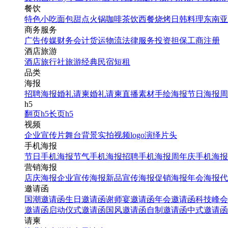
餐饮
特色小吃
面包甜点
火锅
咖啡茶饮
西餐
烧烤
日韩料理
东南亚
商务服务
广告传媒
财务会计
货运物流
法律服务
投资担保
工商注册
酒店旅游
酒店
旅行社
旅游经典
民宿短租
品类
海报
招聘海报
婚礼请柬
婚礼请柬
直播素材
手绘海报
节日海报
周
h5
翻页h5
长页h5
视频
企业宣传片
舞台背景
实拍视频
logo演绎
片头
手机海报
节日手机海报
节气手机海报
招聘手机海报
周年庆手机海报
营销海报
店庆海报
企业宣传海报
新品宣传海报
促销海报
年会海报
代
邀请函
国潮邀请函
生日邀请函
谢师宴邀请函
年会邀请函
科技峰会
邀请函
启动仪式邀请函
国风邀请函
自制邀请函
中式邀请函
请柬