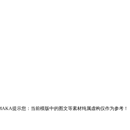
MAKA提示您：当前模版中的图文等素材纯属虚构仅作为参考！