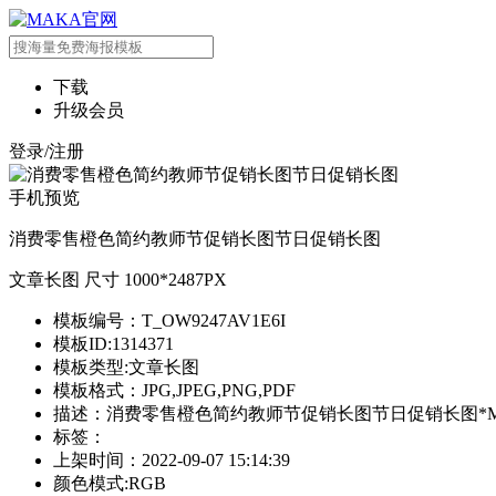
下载
升级会员
登录/注册
手机预览
消费零售橙色简约教师节促销长图节日促销长图
文章长图 尺寸 1000*2487PX
模板编号：T_OW9247AV1E6I
模板ID:1314371
模板类型:文章长图
模板格式：JPG,JPEG,PNG,PDF
描述：消费零售橙色简约教师节促销长图节日促销长图*
标签：
上架时间：2022-09-07 15:14:39
颜色模式:RGB