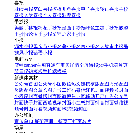
喜报
业绩喜报
空白喜报模板
开单喜报
电子喜报
转正喜报
学校
喜报
入党喜报
个人喜报
彩票喜报
手抄报
美丽手抄报
梅花手抄报
漫画手抄报
绿色主题手抄报
旅游
手抄报
论语手抄报
留守之家手抄报
小报
溺水小报
母亲节小报
名著小报
名言小报
名人故事小报
民
族风小报
谜语小报
电商素材
店铺banner
主图直通车
宝贝详情
全屏海报
pc/手机端首页
节日促销模板
手机端模板
新媒体素材
公众号首图
公众号小图
微信热文链接
横版配图
方形配图
竖版配图
文章长图
方形二维码
微信红包封面
视频号封面
小程序封面
微博封面图
微博焦点图
移动开屏广告
公众号
封面
快手封面
西瓜视频封面
小红书封面
抖音封面
微信视
频号封面
好看视频封面
b站视频封面
办公印刷
宣传单
1.8展架
画册
二折页
三折页
名片
场景