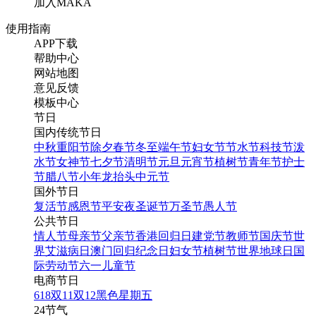
加入MAKA
使用指南
APP下载
帮助中心
网站地图
意见反馈
模板中心
节日
国内传统节日
中秋
重阳节
除夕
春节
冬至
端午节
妇女节
节水节
科技节
泼
水节
女神节
七夕节
清明节
元旦
元宵节
植树节
青年节
护士
节
腊八节
小年
龙抬头
中元节
国外节日
复活节
感恩节
平安夜
圣诞节
万圣节
愚人节
公共节日
情人节
母亲节
父亲节
香港回归日
建党节
教师节
国庆节
世
界艾滋病日
澳门回归纪念日
妇女节
植树节
世界地球日
国
际劳动节
六一儿童节
电商节日
618
双11
双12
黑色星期五
24节气