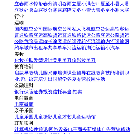
立春
雨水
惊蛰
春分
清明
谷雨
立夏
小满
芒种
夏至
小暑
大暑
立秋
处暑
白露
秋分
寒露
霜降
立冬
小雪
大雪
冬至
小寒
大寒
行业
运输
国内航空公司
国际航空公司
私人飞机
航空货运
高铁客运
普通铁路客运
高铁货运
普通铁路货运
公路客运
公路货运
公路危险品运输
长途客运
船运
渡轮
河流运输
内河运输
网
约车
城市出租车
共享单车
河流运输
湖泊运输
小汽车
美妆
化妆
护肤
发型设计
美甲
美容仪
彩妆
美容
教育培训
启蒙早教
幼儿园
兴趣培训
课业辅导
在线教育
技能培训
职
业培训
语言培训
出国留学
冬夏令营
校园生活
金融理财
银行
保险
证券投资
信托
典当|拍卖
电商微商
电商
微商
亲子乐园
儿童乐园
儿童摄影
儿童才艺
儿童运动馆
IT互联网
计算机软件
通讯|网络设备
电子商务
新媒体
广告营销
移动