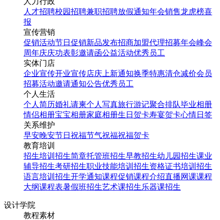
人力行政
人才招聘
校园招聘
兼职招聘
放假通知
年会
销售龙虎榜
喜
报
宣传营销
促销活动
节日促销
新品发布
招商加盟
代理招募
年会
峰会
周年庆
庆功表彰
邀请函
公益活动
优秀员工
实体门店
企业宣传
开业宣传
店庆
上新通知
换季特惠
清仓减价
会员
招募
活动邀请
通知公告
优秀员工
个人生活
个人简历
婚礼请柬
个人写真
旅行游记
聚合排队
毕业相册
情侣相册
宝宝相册
家庭相册
生日贺卡
寿宴贺卡
心情日签
关系维护
早安
晚安
节日祝福
节气祝福
祝福贺卡
教育培训
招生培训
招生简章
托管班招生
早教招生
幼儿园招生
课业
辅导招生
考研招生
职业技能培训招生
资格证书培训招生
语言培训招生
开学通知
课程促销
课程介绍
直播网课
课程
大纲
课程表
暑假班招生
艺术课招生
乐器课招生
设计学院
教程素材