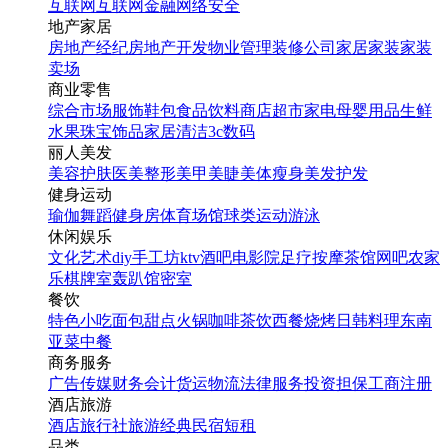
互联网
互联网金融
网络安全
地产家居
房地产经纪
房地产开发
物业管理
装修公司
家居家装
家装
卖场
商业零售
综合市场
服饰鞋包
食品饮料
商店超市
家电
母婴用品
生鲜
水果
珠宝饰品
家居清洁
3c数码
丽人美发
美容护肤
医美整形
美甲美睫
美体瘦身
美发护发
健身运动
瑜伽
舞蹈
健身房
体育场馆
球类运动
游泳
休闲娱乐
文化艺术
diy手工坊
ktv
酒吧
电影院
足疗按摩
茶馆
网吧
农家
乐
棋牌室
轰趴馆
密室
餐饮
特色小吃
面包甜点
火锅
咖啡茶饮
西餐
烧烤
日韩料理
东南
亚菜
中餐
商务服务
广告传媒
财务会计
货运物流
法律服务
投资担保
工商注册
酒店旅游
酒店
旅行社
旅游经典
民宿短租
品类