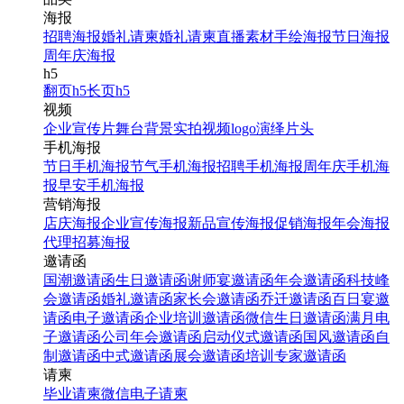
海报
招聘海报
婚礼请柬
婚礼请柬
直播素材
手绘海报
节日海报
周年庆海报
h5
翻页h5
长页h5
视频
企业宣传片
舞台背景
实拍视频
logo演绎
片头
手机海报
节日手机海报
节气手机海报
招聘手机海报
周年庆手机海
报
早安手机海报
营销海报
店庆海报
企业宣传海报
新品宣传海报
促销海报
年会海报
代理招募海报
邀请函
国潮邀请函
生日邀请函
谢师宴邀请函
年会邀请函
科技峰
会邀请函
婚礼邀请函
家长会邀请函
乔迁邀请函
百日宴邀
请函
电子邀请函
企业培训邀请函
微信生日邀请函
满月电
子邀请函
公司年会邀请函
启动仪式邀请函
国风邀请函
自
制邀请函
中式邀请函
展会邀请函
培训专家邀请函
请柬
毕业请柬
微信电子请柬