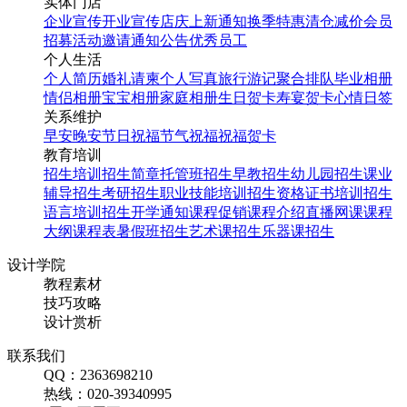
实体门店
企业宣传
开业宣传
店庆
上新通知
换季特惠
清仓减价
会员
招募
活动邀请
通知公告
优秀员工
个人生活
个人简历
婚礼请柬
个人写真
旅行游记
聚合排队
毕业相册
情侣相册
宝宝相册
家庭相册
生日贺卡
寿宴贺卡
心情日签
关系维护
早安
晚安
节日祝福
节气祝福
祝福贺卡
教育培训
招生培训
招生简章
托管班招生
早教招生
幼儿园招生
课业
辅导招生
考研招生
职业技能培训招生
资格证书培训招生
语言培训招生
开学通知
课程促销
课程介绍
直播网课
课程
大纲
课程表
暑假班招生
艺术课招生
乐器课招生
设计学院
教程素材
技巧攻略
设计赏析
联系我们
QQ：2363698210
热线：020-39340995