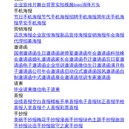
企业宣传片
舞台背景
实拍视频
logo演绎
片头
手机海报
节日手机海报
节气手机海报
招聘手机海报
周年庆手机海
报
早安手机海报
营销海报
店庆海报
企业宣传海报
新品宣传海报
促销海报
年会海报
代理招募海报
邀请函
国潮邀请函
生日邀请函
谢师宴邀请函
年会邀请函
科技峰
会邀请函
婚礼邀请函
家长会邀请函
乔迁邀请函
百日宴邀
请函
电子邀请函
企业培训邀请函
微信生日邀请函
满月电
子邀请函
公司年会邀请函
启动仪式邀请函
国风邀请函
自
制邀请函
中式邀请函
展会邀请函
培训专家邀请函
请柬
毕业请柬
微信电子请柬
喜报
业绩喜报
空白喜报模板
开单喜报
电子喜报
转正喜报
学校
喜报
入党喜报
个人喜报
彩票喜报
手抄报
美丽手抄报
梅花手抄报
漫画手抄报
绿色主题手抄报
旅游
手抄报
论语手抄报
留守之家手抄报