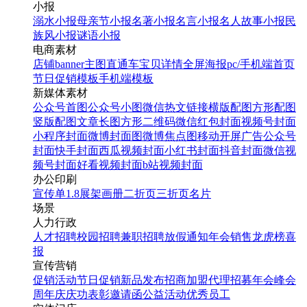
小报
溺水小报
母亲节小报
名著小报
名言小报
名人故事小报
民
族风小报
谜语小报
电商素材
店铺banner
主图直通车
宝贝详情
全屏海报
pc/手机端首页
节日促销模板
手机端模板
新媒体素材
公众号首图
公众号小图
微信热文链接
横版配图
方形配图
竖版配图
文章长图
方形二维码
微信红包封面
视频号封面
小程序封面
微博封面图
微博焦点图
移动开屏广告
公众号
封面
快手封面
西瓜视频封面
小红书封面
抖音封面
微信视
频号封面
好看视频封面
b站视频封面
办公印刷
宣传单
1.8展架
画册
二折页
三折页
名片
场景
人力行政
人才招聘
校园招聘
兼职招聘
放假通知
年会
销售龙虎榜
喜
报
宣传营销
促销活动
节日促销
新品发布
招商加盟
代理招募
年会
峰会
周年庆
庆功表彰
邀请函
公益活动
优秀员工