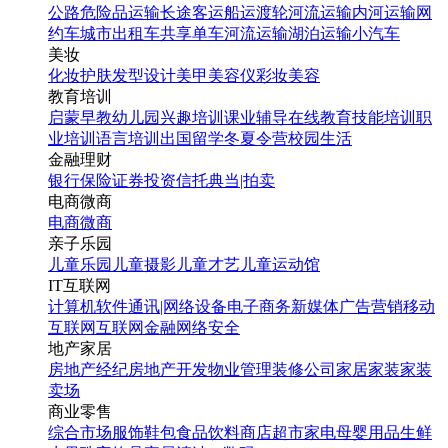
公路危险品运输
长途客运
船运
渡轮
河流运输
内河运输
网
约车
城市出租车
共享单车
河流运输
湖泊运输
小汽车
美妆
化妆
护肤
发型设计
美甲
美容仪
彩妆
美容
教育培训
启蒙早教
幼儿园
兴趣培训
课业辅导
在线教育
技能培训
职
业培训
语言培训
出国留学
冬夏令营
校园生活
金融理财
银行
保险
证券投资
信托
典当|拍卖
电商微商
电商
微商
亲子乐园
儿童乐园
儿童摄影
儿童才艺
儿童运动馆
IT互联网
计算机软件
通讯|网络设备
电子商务
新媒体
广告营销
移动
互联网
互联网金融
网络安全
地产家居
房地产经纪
房地产开发
物业管理
装修公司
家居家装
家装
卖场
商业零售
综合市场
服饰鞋包
食品饮料
商店超市
家电
母婴用品
生鲜