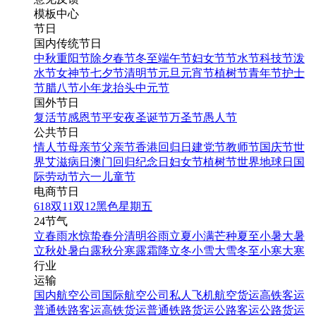
模板中心
节日
国内传统节日
中秋
重阳节
除夕
春节
冬至
端午节
妇女节
节水节
科技节
泼
水节
女神节
七夕节
清明节
元旦
元宵节
植树节
青年节
护士
节
腊八节
小年
龙抬头
中元节
国外节日
复活节
感恩节
平安夜
圣诞节
万圣节
愚人节
公共节日
情人节
母亲节
父亲节
香港回归日
建党节
教师节
国庆节
世
界艾滋病日
澳门回归纪念日
妇女节
植树节
世界地球日
国
际劳动节
六一儿童节
电商节日
618
双11
双12
黑色星期五
24节气
立春
雨水
惊蛰
春分
清明
谷雨
立夏
小满
芒种
夏至
小暑
大暑
立秋
处暑
白露
秋分
寒露
霜降
立冬
小雪
大雪
冬至
小寒
大寒
行业
运输
国内航空公司
国际航空公司
私人飞机
航空货运
高铁客运
普通铁路客运
高铁货运
普通铁路货运
公路客运
公路货运