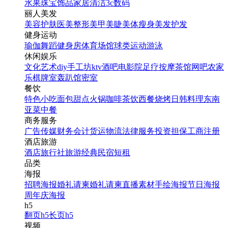
水果
珠宝饰品
家居清洁
3c数码
丽人美发
美容护肤
医美整形
美甲美睫
美体瘦身
美发护发
健身运动
瑜伽
舞蹈
健身房
体育场馆
球类运动
游泳
休闲娱乐
文化艺术
diy手工坊
ktv
酒吧
电影院
足疗按摩
茶馆
网吧
农家
乐
棋牌室
轰趴馆
密室
餐饮
特色小吃
面包甜点
火锅
咖啡茶饮
西餐
烧烤
日韩料理
东南
亚菜
中餐
商务服务
广告传媒
财务会计
货运物流
法律服务
投资担保
工商注册
酒店旅游
酒店
旅行社
旅游经典
民宿短租
品类
海报
招聘海报
婚礼请柬
婚礼请柬
直播素材
手绘海报
节日海报
周年庆海报
h5
翻页h5
长页h5
视频