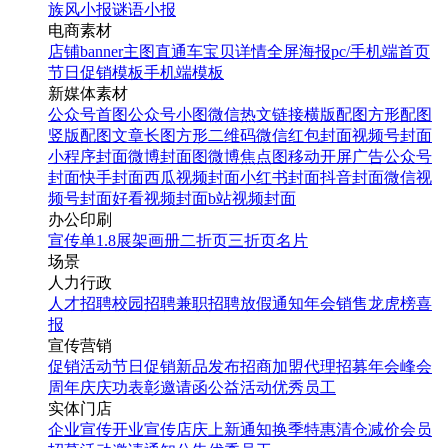
族风小报
谜语小报
电商素材
店铺banner
主图直通车
宝贝详情
全屏海报
pc/手机端首页
节日促销模板
手机端模板
新媒体素材
公众号首图
公众号小图
微信热文链接
横版配图
方形配图
竖版配图
文章长图
方形二维码
微信红包封面
视频号封面
小程序封面
微博封面图
微博焦点图
移动开屏广告
公众号
封面
快手封面
西瓜视频封面
小红书封面
抖音封面
微信视
频号封面
好看视频封面
b站视频封面
办公印刷
宣传单
1.8展架
画册
二折页
三折页
名片
场景
人力行政
人才招聘
校园招聘
兼职招聘
放假通知
年会
销售龙虎榜
喜
报
宣传营销
促销活动
节日促销
新品发布
招商加盟
代理招募
年会
峰会
周年庆
庆功表彰
邀请函
公益活动
优秀员工
实体门店
企业宣传
开业宣传
店庆
上新通知
换季特惠
清仓减价
会员