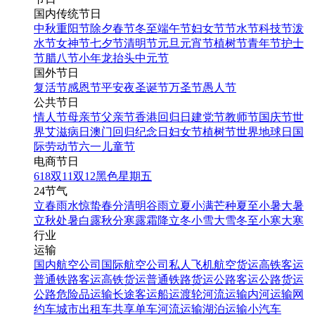
国内传统节日
中秋
重阳节
除夕
春节
冬至
端午节
妇女节
节水节
科技节
泼
水节
女神节
七夕节
清明节
元旦
元宵节
植树节
青年节
护士
节
腊八节
小年
龙抬头
中元节
国外节日
复活节
感恩节
平安夜
圣诞节
万圣节
愚人节
公共节日
情人节
母亲节
父亲节
香港回归日
建党节
教师节
国庆节
世
界艾滋病日
澳门回归纪念日
妇女节
植树节
世界地球日
国
际劳动节
六一儿童节
电商节日
618
双11
双12
黑色星期五
24节气
立春
雨水
惊蛰
春分
清明
谷雨
立夏
小满
芒种
夏至
小暑
大暑
立秋
处暑
白露
秋分
寒露
霜降
立冬
小雪
大雪
冬至
小寒
大寒
行业
运输
国内航空公司
国际航空公司
私人飞机
航空货运
高铁客运
普通铁路客运
高铁货运
普通铁路货运
公路客运
公路货运
公路危险品运输
长途客运
船运
渡轮
河流运输
内河运输
网
约车
城市出租车
共享单车
河流运输
湖泊运输
小汽车