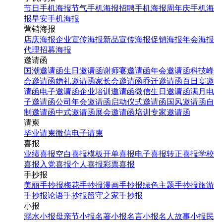
节日手机海报
节气手机海报
招聘手机海报
周年庆手机海
报
早安手机海报
营销海报
店庆海报
企业宣传海报
新品宣传海报
促销海报
年会海报
代理招募海报
邀请函
国潮邀请函
生日邀请函
谢师宴邀请函
年会邀请函
科技峰
会邀请函
婚礼邀请函
家长会邀请函
乔迁邀请函
百日宴邀
请函
电子邀请函
企业培训邀请函
微信生日邀请函
满月电
子邀请函
公司年会邀请函
启动仪式邀请函
国风邀请函
自
制邀请函
中式邀请函
展会邀请函
培训专家邀请函
请柬
毕业请柬
微信电子请柬
喜报
业绩喜报
空白喜报模板
开单喜报
电子喜报
转正喜报
学校
喜报
入党喜报
个人喜报
彩票喜报
手抄报
美丽手抄报
梅花手抄报
漫画手抄报
绿色主题手抄报
旅游
手抄报
论语手抄报
留守之家手抄报
小报
溺水小报
母亲节小报
名著小报
名言小报
名人故事小报
民