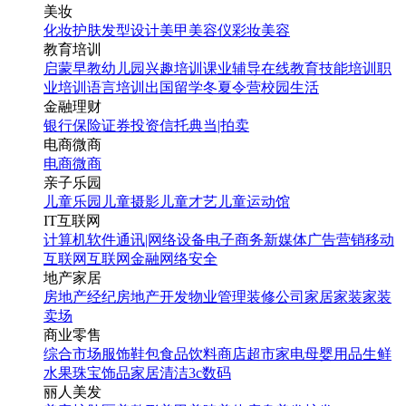
美妆
化妆
护肤
发型设计
美甲
美容仪
彩妆
美容
教育培训
启蒙早教
幼儿园
兴趣培训
课业辅导
在线教育
技能培训
职
业培训
语言培训
出国留学
冬夏令营
校园生活
金融理财
银行
保险
证券投资
信托
典当|拍卖
电商微商
电商
微商
亲子乐园
儿童乐园
儿童摄影
儿童才艺
儿童运动馆
IT互联网
计算机软件
通讯|网络设备
电子商务
新媒体
广告营销
移动
互联网
互联网金融
网络安全
地产家居
房地产经纪
房地产开发
物业管理
装修公司
家居家装
家装
卖场
商业零售
综合市场
服饰鞋包
食品饮料
商店超市
家电
母婴用品
生鲜
水果
珠宝饰品
家居清洁
3c数码
丽人美发