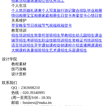
招募
活动邀请
通知公告
优秀员工
个人生活
个人简历
婚礼请柬
个人写真
旅行游记
聚合排队
毕业相册
情侣相册
宝宝相册
家庭相册
生日贺卡
寿宴贺卡
心情日签
关系维护
早安
晚安
节日祝福
节气祝福
祝福贺卡
教育培训
招生培训
招生简章
托管班招生
早教招生
幼儿园招生
课业
辅导招生
考研招生
职业技能培训招生
资格证书培训招生
语言培训招生
开学通知
课程促销
课程介绍
直播网课
课程
大纲
课程表
暑假班招生
艺术课招生
乐器课招生
设计学院
教程素材
技巧攻略
设计赏析
联系我们
QQ：2363698210
热线：020-39340995
(周一至周五9:00 - 18:30)
邮箱：business@maka.im