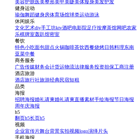
美容护肤
医美整形
美甲美睫
美体瘦身
美发护发
健身运动
瑜伽
舞蹈
健身房
体育场馆
球类运动
游泳
休闲娱乐
文化艺术
diy手工坊
ktv
酒吧
电影院
足疗按摩
茶馆
网吧
农家
乐
棋牌室
轰趴馆
密室
餐饮
特色小吃
面包甜点
火锅
咖啡茶饮
西餐
烧烤
日韩料理
东南
亚菜
中餐
商务服务
广告传媒
财务会计
货运物流
法律服务
投资担保
工商注册
酒店旅游
酒店
旅行社
旅游经典
民宿短租
品类
海报
招聘海报
婚礼请柬
婚礼请柬
直播素材
手绘海报
节日海报
周年庆海报
h5
翻页h5
长页h5
视频
企业宣传片
舞台背景
实拍视频
logo演绎
片头
手机海报