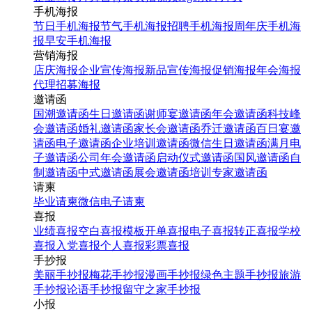
手机海报
节日手机海报
节气手机海报
招聘手机海报
周年庆手机海
报
早安手机海报
营销海报
店庆海报
企业宣传海报
新品宣传海报
促销海报
年会海报
代理招募海报
邀请函
国潮邀请函
生日邀请函
谢师宴邀请函
年会邀请函
科技峰
会邀请函
婚礼邀请函
家长会邀请函
乔迁邀请函
百日宴邀
请函
电子邀请函
企业培训邀请函
微信生日邀请函
满月电
子邀请函
公司年会邀请函
启动仪式邀请函
国风邀请函
自
制邀请函
中式邀请函
展会邀请函
培训专家邀请函
请柬
毕业请柬
微信电子请柬
喜报
业绩喜报
空白喜报模板
开单喜报
电子喜报
转正喜报
学校
喜报
入党喜报
个人喜报
彩票喜报
手抄报
美丽手抄报
梅花手抄报
漫画手抄报
绿色主题手抄报
旅游
手抄报
论语手抄报
留守之家手抄报
小报