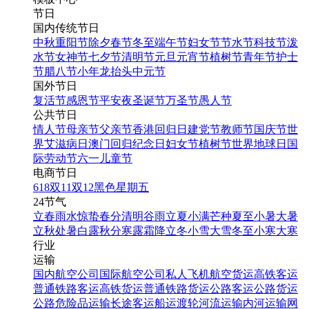
节日
国内传统节日
中秋
重阳节
除夕
春节
冬至
端午节
妇女节
节水节
科技节
泼
水节
女神节
七夕节
清明节
元旦
元宵节
植树节
青年节
护士
节
腊八节
小年
龙抬头
中元节
国外节日
复活节
感恩节
平安夜
圣诞节
万圣节
愚人节
公共节日
情人节
母亲节
父亲节
香港回归日
建党节
教师节
国庆节
世
界艾滋病日
澳门回归纪念日
妇女节
植树节
世界地球日
国
际劳动节
六一儿童节
电商节日
618
双11
双12
黑色星期五
24节气
立春
雨水
惊蛰
春分
清明
谷雨
立夏
小满
芒种
夏至
小暑
大暑
立秋
处暑
白露
秋分
寒露
霜降
立冬
小雪
大雪
冬至
小寒
大寒
行业
运输
国内航空公司
国际航空公司
私人飞机
航空货运
高铁客运
普通铁路客运
高铁货运
普通铁路货运
公路客运
公路货运
公路危险品运输
长途客运
船运
渡轮
河流运输
内河运输
网