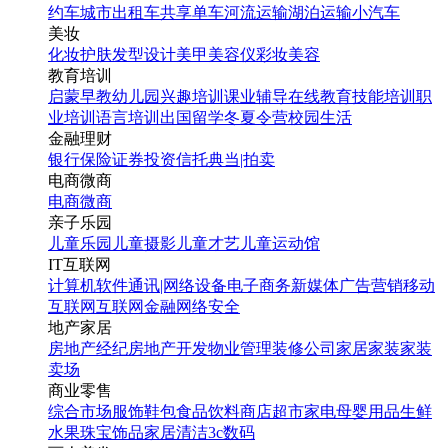
约车
城市出租车
共享单车
河流运输
湖泊运输
小汽车
美妆
化妆
护肤
发型设计
美甲
美容仪
彩妆
美容
教育培训
启蒙早教
幼儿园
兴趣培训
课业辅导
在线教育
技能培训
职
业培训
语言培训
出国留学
冬夏令营
校园生活
金融理财
银行
保险
证券投资
信托
典当|拍卖
电商微商
电商
微商
亲子乐园
儿童乐园
儿童摄影
儿童才艺
儿童运动馆
IT互联网
计算机软件
通讯|网络设备
电子商务
新媒体
广告营销
移动
互联网
互联网金融
网络安全
地产家居
房地产经纪
房地产开发
物业管理
装修公司
家居家装
家装
卖场
商业零售
综合市场
服饰鞋包
食品饮料
商店超市
家电
母婴用品
生鲜
水果
珠宝饰品
家居清洁
3c数码