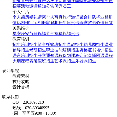
企业宣传
开业宣传
店庆
上新通知
换季特惠
清仓减价
会员
招募
活动邀请
通知公告
优秀员工
个人生活
个人简历
婚礼请柬
个人写真
旅行游记
聚合排队
毕业相册
情侣相册
宝宝相册
家庭相册
生日贺卡
寿宴贺卡
心情日签
关系维护
早安
晚安
节日祝福
节气祝福
祝福贺卡
教育培训
招生培训
招生简章
托管班招生
早教招生
幼儿园招生
课业
辅导招生
考研招生
职业技能培训招生
资格证书培训招生
语言培训招生
开学通知
课程促销
课程介绍
直播网课
课程
大纲
课程表
暑假班招生
艺术课招生
乐器课招生
设计学院
教程素材
技巧攻略
设计赏析
联系我们
QQ：2363698210
热线：020-39340995
(周一至周五9:00 - 18:30)