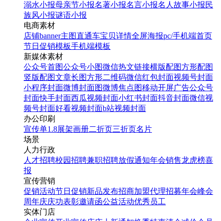
溺水小报
母亲节小报
名著小报
名言小报
名人故事小报
民
族风小报
谜语小报
电商素材
店铺banner
主图直通车
宝贝详情
全屏海报
pc/手机端首页
节日促销模板
手机端模板
新媒体素材
公众号首图
公众号小图
微信热文链接
横版配图
方形配图
竖版配图
文章长图
方形二维码
微信红包封面
视频号封面
小程序封面
微博封面图
微博焦点图
移动开屏广告
公众号
封面
快手封面
西瓜视频封面
小红书封面
抖音封面
微信视
频号封面
好看视频封面
b站视频封面
办公印刷
宣传单
1.8展架
画册
二折页
三折页
名片
场景
人力行政
人才招聘
校园招聘
兼职招聘
放假通知
年会
销售龙虎榜
喜
报
宣传营销
促销活动
节日促销
新品发布
招商加盟
代理招募
年会
峰会
周年庆
庆功表彰
邀请函
公益活动
优秀员工
实体门店