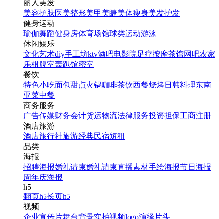
丽人美发
美容护肤
医美整形
美甲美睫
美体瘦身
美发护发
健身运动
瑜伽
舞蹈
健身房
体育场馆
球类运动
游泳
休闲娱乐
文化艺术
diy手工坊
ktv
酒吧
电影院
足疗按摩
茶馆
网吧
农家
乐
棋牌室
轰趴馆
密室
餐饮
特色小吃
面包甜点
火锅
咖啡茶饮
西餐
烧烤
日韩料理
东南
亚菜
中餐
商务服务
广告传媒
财务会计
货运物流
法律服务
投资担保
工商注册
酒店旅游
酒店
旅行社
旅游经典
民宿短租
品类
海报
招聘海报
婚礼请柬
婚礼请柬
直播素材
手绘海报
节日海报
周年庆海报
h5
翻页h5
长页h5
视频
企业宣传片
舞台背景
实拍视频
logo演绎
片头