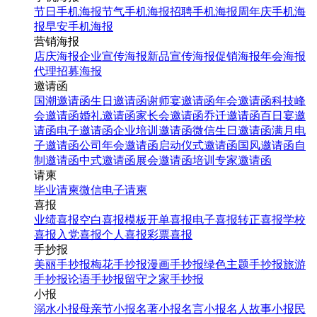
节日手机海报
节气手机海报
招聘手机海报
周年庆手机海
报
早安手机海报
营销海报
店庆海报
企业宣传海报
新品宣传海报
促销海报
年会海报
代理招募海报
邀请函
国潮邀请函
生日邀请函
谢师宴邀请函
年会邀请函
科技峰
会邀请函
婚礼邀请函
家长会邀请函
乔迁邀请函
百日宴邀
请函
电子邀请函
企业培训邀请函
微信生日邀请函
满月电
子邀请函
公司年会邀请函
启动仪式邀请函
国风邀请函
自
制邀请函
中式邀请函
展会邀请函
培训专家邀请函
请柬
毕业请柬
微信电子请柬
喜报
业绩喜报
空白喜报模板
开单喜报
电子喜报
转正喜报
学校
喜报
入党喜报
个人喜报
彩票喜报
手抄报
美丽手抄报
梅花手抄报
漫画手抄报
绿色主题手抄报
旅游
手抄报
论语手抄报
留守之家手抄报
小报
溺水小报
母亲节小报
名著小报
名言小报
名人故事小报
民