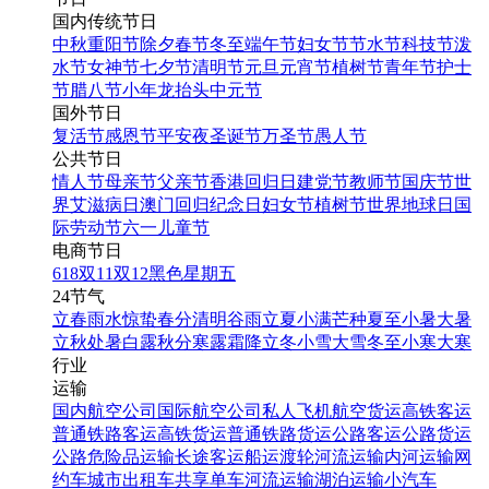
国内传统节日
中秋
重阳节
除夕
春节
冬至
端午节
妇女节
节水节
科技节
泼
水节
女神节
七夕节
清明节
元旦
元宵节
植树节
青年节
护士
节
腊八节
小年
龙抬头
中元节
国外节日
复活节
感恩节
平安夜
圣诞节
万圣节
愚人节
公共节日
情人节
母亲节
父亲节
香港回归日
建党节
教师节
国庆节
世
界艾滋病日
澳门回归纪念日
妇女节
植树节
世界地球日
国
际劳动节
六一儿童节
电商节日
618
双11
双12
黑色星期五
24节气
立春
雨水
惊蛰
春分
清明
谷雨
立夏
小满
芒种
夏至
小暑
大暑
立秋
处暑
白露
秋分
寒露
霜降
立冬
小雪
大雪
冬至
小寒
大寒
行业
运输
国内航空公司
国际航空公司
私人飞机
航空货运
高铁客运
普通铁路客运
高铁货运
普通铁路货运
公路客运
公路货运
公路危险品运输
长途客运
船运
渡轮
河流运输
内河运输
网
约车
城市出租车
共享单车
河流运输
湖泊运输
小汽车