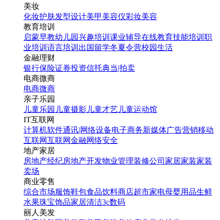
美妆
化妆
护肤
发型设计
美甲
美容仪
彩妆
美容
教育培训
启蒙早教
幼儿园
兴趣培训
课业辅导
在线教育
技能培训
职
业培训
语言培训
出国留学
冬夏令营
校园生活
金融理财
银行
保险
证券投资
信托
典当|拍卖
电商微商
电商
微商
亲子乐园
儿童乐园
儿童摄影
儿童才艺
儿童运动馆
IT互联网
计算机软件
通讯|网络设备
电子商务
新媒体
广告营销
移动
互联网
互联网金融
网络安全
地产家居
房地产经纪
房地产开发
物业管理
装修公司
家居家装
家装
卖场
商业零售
综合市场
服饰鞋包
食品饮料
商店超市
家电
母婴用品
生鲜
水果
珠宝饰品
家居清洁
3c数码
丽人美发