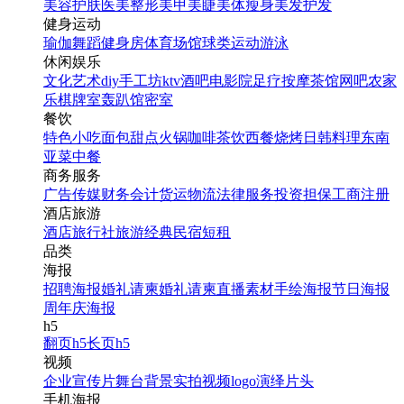
美容护肤
医美整形
美甲美睫
美体瘦身
美发护发
健身运动
瑜伽
舞蹈
健身房
体育场馆
球类运动
游泳
休闲娱乐
文化艺术
diy手工坊
ktv
酒吧
电影院
足疗按摩
茶馆
网吧
农家
乐
棋牌室
轰趴馆
密室
餐饮
特色小吃
面包甜点
火锅
咖啡茶饮
西餐
烧烤
日韩料理
东南
亚菜
中餐
商务服务
广告传媒
财务会计
货运物流
法律服务
投资担保
工商注册
酒店旅游
酒店
旅行社
旅游经典
民宿短租
品类
海报
招聘海报
婚礼请柬
婚礼请柬
直播素材
手绘海报
节日海报
周年庆海报
h5
翻页h5
长页h5
视频
企业宣传片
舞台背景
实拍视频
logo演绎
片头
手机海报