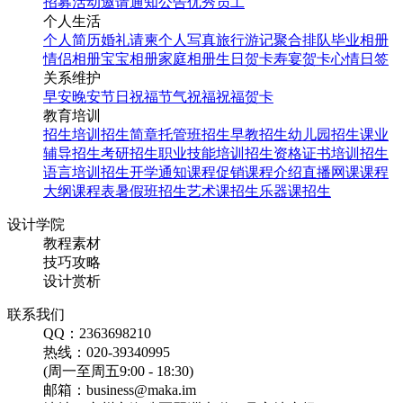
招募
活动邀请
通知公告
优秀员工
个人生活
个人简历
婚礼请柬
个人写真
旅行游记
聚合排队
毕业相册
情侣相册
宝宝相册
家庭相册
生日贺卡
寿宴贺卡
心情日签
关系维护
早安
晚安
节日祝福
节气祝福
祝福贺卡
教育培训
招生培训
招生简章
托管班招生
早教招生
幼儿园招生
课业
辅导招生
考研招生
职业技能培训招生
资格证书培训招生
语言培训招生
开学通知
课程促销
课程介绍
直播网课
课程
大纲
课程表
暑假班招生
艺术课招生
乐器课招生
设计学院
教程素材
技巧攻略
设计赏析
联系我们
QQ：2363698210
热线：020-39340995
(周一至周五9:00 - 18:30)
邮箱：business@maka.im