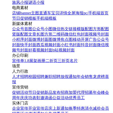
族风小报
谜语小报
电商素材
店铺banner
主图直通车
宝贝详情
全屏海报
pc/手机端首页
节日促销模板
手机端模板
新媒体素材
公众号首图
公众号小图
微信热文链接
横版配图
方形配图
竖版配图
文章长图
方形二维码
微信红包封面
视频号封面
小程序封面
微博封面图
微博焦点图
移动开屏广告
公众号
封面
快手封面
西瓜视频封面
小红书封面
抖音封面
微信视
频号封面
好看视频封面
b站视频封面
办公印刷
宣传单
1.8展架
画册
二折页
三折页
名片
场景
人力行政
人才招聘
校园招聘
兼职招聘
放假通知
年会
销售龙虎榜
喜
报
宣传营销
促销活动
节日促销
新品发布
招商加盟
代理招募
年会
峰会
周年庆
庆功表彰
邀请函
公益活动
优秀员工
实体门店
企业宣传
开业宣传
店庆
上新通知
换季特惠
清仓减价
会员