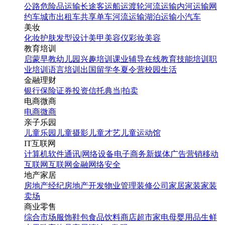
公路危险品运输
长途客运
船运
渡轮
河流运输
内河运输
网
约车
城市出租车
共享单车
河流运输
湖泊运输
小汽车
美妆
化妆
护肤
发型设计
美甲
美容仪
彩妆
美容
教育培训
启蒙早教
幼儿园
兴趣培训
课业辅导
在线教育
技能培训
职
业培训
语言培训
出国留学
冬夏令营
校园生活
金融理财
银行
保险
证券投资
信托
典当|拍卖
电商微商
电商
微商
亲子乐园
儿童乐园
儿童摄影
儿童才艺
儿童运动馆
IT互联网
计算机软件
通讯|网络设备
电子商务
新媒体
广告营销
移动
互联网
互联网金融
网络安全
地产家居
房地产经纪
房地产开发
物业管理
装修公司
家居家装
家装
卖场
商业零售
综合市场
服饰鞋包
食品饮料
商店超市
家电
母婴用品
生鲜