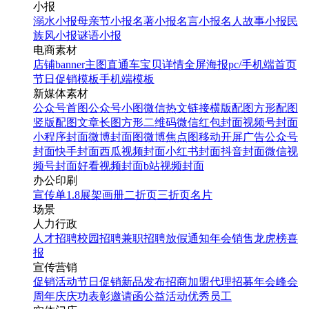
小报
溺水小报
母亲节小报
名著小报
名言小报
名人故事小报
民
族风小报
谜语小报
电商素材
店铺banner
主图直通车
宝贝详情
全屏海报
pc/手机端首页
节日促销模板
手机端模板
新媒体素材
公众号首图
公众号小图
微信热文链接
横版配图
方形配图
竖版配图
文章长图
方形二维码
微信红包封面
视频号封面
小程序封面
微博封面图
微博焦点图
移动开屏广告
公众号
封面
快手封面
西瓜视频封面
小红书封面
抖音封面
微信视
频号封面
好看视频封面
b站视频封面
办公印刷
宣传单
1.8展架
画册
二折页
三折页
名片
场景
人力行政
人才招聘
校园招聘
兼职招聘
放假通知
年会
销售龙虎榜
喜
报
宣传营销
促销活动
节日促销
新品发布
招商加盟
代理招募
年会
峰会
周年庆
庆功表彰
邀请函
公益活动
优秀员工