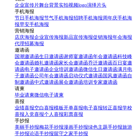
企业宣传片
舞台背景
实拍视频
logo演绎
片头
手机海报
节日手机海报
节气手机海报
招聘手机海报
周年庆手机海
报
早安手机海报
营销海报
店庆海报
企业宣传海报
新品宣传海报
促销海报
年会海报
代理招募海报
邀请函
国潮邀请函
生日邀请函
谢师宴邀请函
年会邀请函
科技峰
会邀请函
婚礼邀请函
家长会邀请函
乔迁邀请函
百日宴邀
请函
电子邀请函
企业培训邀请函
微信生日邀请函
满月电
子邀请函
公司年会邀请函
启动仪式邀请函
国风邀请函
自
制邀请函
中式邀请函
展会邀请函
培训专家邀请函
请柬
毕业请柬
微信电子请柬
喜报
业绩喜报
空白喜报模板
开单喜报
电子喜报
转正喜报
学校
喜报
入党喜报
个人喜报
彩票喜报
手抄报
美丽手抄报
梅花手抄报
漫画手抄报
绿色主题手抄报
旅游
手抄报
论语手抄报
留守之家手抄报