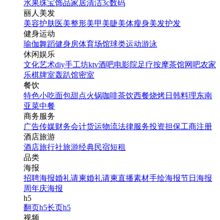
水果
珠宝饰品
家居清洁
3c数码
丽人美发
美容护肤
医美整形
美甲美睫
美体瘦身
美发护发
健身运动
瑜伽
舞蹈
健身房
体育场馆
球类运动
游泳
休闲娱乐
文化艺术
diy手工坊
ktv
酒吧
电影院
足疗按摩
茶馆
网吧
农家
乐
棋牌室
轰趴馆
密室
餐饮
特色小吃
面包甜点
火锅
咖啡茶饮
西餐
烧烤
日韩料理
东南
亚菜
中餐
商务服务
广告传媒
财务会计
货运物流
法律服务
投资担保
工商注册
酒店旅游
酒店
旅行社
旅游经典
民宿短租
品类
海报
招聘海报
婚礼请柬
婚礼请柬
直播素材
手绘海报
节日海报
周年庆海报
h5
翻页h5
长页h5
视频