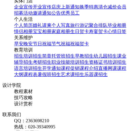
实体门店
企业宣传
开业宣传
店庆
上新通知
换季特惠
清仓减价
会员
招募
活动邀请
通知公告
优秀员工
个人生活
个人简历
婚礼请柬
个人写真
旅行游记
聚合排队
毕业相册
情侣相册
宝宝相册
家庭相册
生日贺卡
寿宴贺卡
心情日签
关系维护
早安
晚安
节日祝福
节气祝福
祝福贺卡
教育培训
招生培训
招生简章
托管班招生
早教招生
幼儿园招生
课业
辅导招生
考研招生
职业技能培训招生
资格证书培训招生
语言培训招生
开学通知
课程促销
课程介绍
直播网课
课程
大纲
课程表
暑假班招生
艺术课招生
乐器课招生
设计学院
教程素材
技巧攻略
设计赏析
联系我们
QQ：2363698210
热线：020-39340995