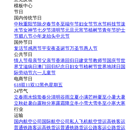
模板中心
节日
国内传统节日
中秋
重阳节
除夕
春节
冬至
端午节
妇女节
节水节
科技节
泼
水节
女神节
七夕节
清明节
元旦
元宵节
植树节
青年节
护士
节
腊八节
小年
龙抬头
中元节
国外节日
复活节
感恩节
平安夜
圣诞节
万圣节
愚人节
公共节日
情人节
母亲节
父亲节
香港回归日
建党节
教师节
国庆节
世
界艾滋病日
澳门回归纪念日
妇女节
植树节
世界地球日
国
际劳动节
六一儿童节
电商节日
618
双11
双12
黑色星期五
24节气
立春
雨水
惊蛰
春分
清明
谷雨
立夏
小满
芒种
夏至
小暑
大暑
立秋
处暑
白露
秋分
寒露
霜降
立冬
小雪
大雪
冬至
小寒
大寒
行业
运输
国内航空公司
国际航空公司
私人飞机
航空货运
高铁客运
普通铁路客运
高铁货运
普通铁路货运
公路客运
公路货运