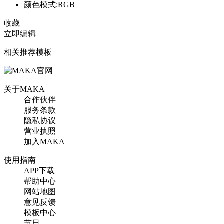
颜色模式:RGB
收藏
立即编辑
相关推荐模板
关于MAKA
合作伙伴
服务条款
隐私协议
营业执照
加入MAKA
使用指南
APP下载
帮助中心
网站地图
意见反馈
模板中心
节日