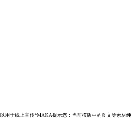
以用于线上宣传*MAKA提示您：当前模版中的图文等素材纯