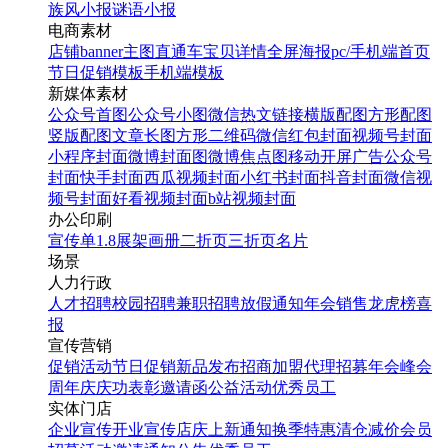
族风小报
谜语小报
电商素材
店铺banner
主图直通车
宝贝详情
全屏海报
pc/手机端首页
节日促销模板
手机端模板
新媒体素材
公众号首图
公众号小图
微信热文链接
横版配图
方形配图
竖版配图
文章长图
方形二维码
微信红包封面
视频号封面
小程序封面
微博封面图
微博焦点图
移动开屏广告
公众号
封面
快手封面
西瓜视频封面
小红书封面
抖音封面
微信视
频号封面
好看视频封面
b站视频封面
办公印刷
宣传单
1.8展架
画册
二折页
三折页
名片
场景
人力行政
人才招聘
校园招聘
兼职招聘
放假通知
年会
销售龙虎榜
喜
报
宣传营销
促销活动
节日促销
新品发布
招商加盟
代理招募
年会
峰会
周年庆
庆功表彰
邀请函
公益活动
优秀员工
实体门店
企业宣传
开业宣传
店庆
上新通知
换季特惠
清仓减价
会员