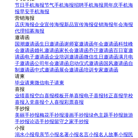
节日手机海报
节气手机海报
招聘手机海报
周年庆手机海
报
早安手机海报
营销海报
店庆海报
企业宣传海报
新品宣传海报
促销海报
年会海报
代理招募海报
邀请函
国潮邀请函
生日邀请函
谢师宴邀请函
年会邀请函
科技峰
会邀请函
婚礼邀请函
家长会邀请函
乔迁邀请函
百日宴邀
请函
电子邀请函
企业培训邀请函
微信生日邀请函
满月电
子邀请函
公司年会邀请函
启动仪式邀请函
国风邀请函
自
制邀请函
中式邀请函
展会邀请函
培训专家邀请函
请柬
毕业请柬
微信电子请柬
喜报
业绩喜报
空白喜报模板
开单喜报
电子喜报
转正喜报
学校
喜报
入党喜报
个人喜报
彩票喜报
手抄报
美丽手抄报
梅花手抄报
漫画手抄报
绿色主题手抄报
旅游
手抄报
论语手抄报
留守之家手抄报
小报
溺水小报
母亲节小报
名著小报
名言小报
名人故事小报
民