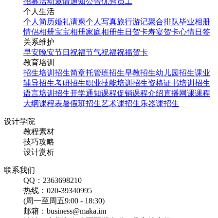
招募
活动邀请
通知公告
优秀员工
个人生活
个人简历
婚礼请柬
个人写真
旅行游记
聚合排队
毕业相册
情侣相册
宝宝相册
家庭相册
生日贺卡
寿宴贺卡
心情日签
关系维护
早安
晚安
节日祝福
节气祝福
祝福贺卡
教育培训
招生培训
招生简章
托管班招生
早教招生
幼儿园招生
课业
辅导招生
考研招生
职业技能培训招生
资格证书培训招生
语言培训招生
开学通知
课程促销
课程介绍
直播网课
课程
大纲
课程表
暑假班招生
艺术课招生
乐器课招生
设计学院
教程素材
技巧攻略
设计赏析
联系我们
QQ：2363698210
热线：020-39340995
(周一至周五9:00 - 18:30)
邮箱：business@maka.im