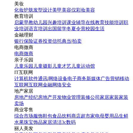
美妆
化妆
护肤
发型设计
美甲
美容仪
彩妆
美容
教育培训
启蒙早教
幼儿园
兴趣培训
课业辅导
在线教育
技能培训
职
业培训
语言培训
出国留学
冬夏令营
校园生活
金融理财
银行
保险
证券投资
信托
典当|拍卖
电商微商
电商
微商
亲子乐园
儿童乐园
儿童摄影
儿童才艺
儿童运动馆
IT互联网
计算机软件
通讯|网络设备
电子商务
新媒体
广告营销
移动
互联网
互联网金融
网络安全
地产家居
房地产经纪
房地产开发
物业管理
装修公司
家居家装
家装
卖场
商业零售
综合市场
服饰鞋包
食品饮料
商店超市
家电
母婴用品
生鲜
水果
珠宝饰品
家居清洁
3c数码
丽人美发