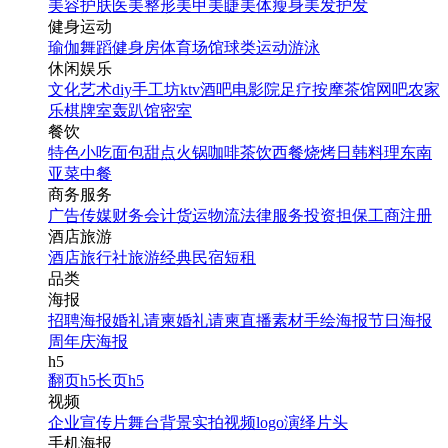
美容护肤
医美整形
美甲美睫
美体瘦身
美发护发
健身运动
瑜伽
舞蹈
健身房
体育场馆
球类运动
游泳
休闲娱乐
文化艺术
diy手工坊
ktv
酒吧
电影院
足疗按摩
茶馆
网吧
农家
乐
棋牌室
轰趴馆
密室
餐饮
特色小吃
面包甜点
火锅
咖啡茶饮
西餐
烧烤
日韩料理
东南
亚菜
中餐
商务服务
广告传媒
财务会计
货运物流
法律服务
投资担保
工商注册
酒店旅游
酒店
旅行社
旅游经典
民宿短租
品类
海报
招聘海报
婚礼请柬
婚礼请柬
直播素材
手绘海报
节日海报
周年庆海报
h5
翻页h5
长页h5
视频
企业宣传片
舞台背景
实拍视频
logo演绎
片头
手机海报