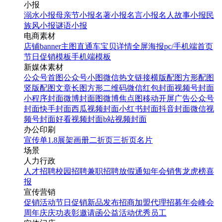
小报
溺水小报
母亲节小报
名著小报
名言小报
名人故事小报
民
族风小报
谜语小报
电商素材
店铺banner
主图直通车
宝贝详情
全屏海报
pc/手机端首页
节日促销模板
手机端模板
新媒体素材
公众号首图
公众号小图
微信热文链接
横版配图
方形配图
竖版配图
文章长图
方形二维码
微信红包封面
视频号封面
小程序封面
微博封面图
微博焦点图
移动开屏广告
公众号
封面
快手封面
西瓜视频封面
小红书封面
抖音封面
微信视
频号封面
好看视频封面
b站视频封面
办公印刷
宣传单
1.8展架
画册
二折页
三折页
名片
场景
人力行政
人才招聘
校园招聘
兼职招聘
放假通知
年会
销售龙虎榜
喜
报
宣传营销
促销活动
节日促销
新品发布
招商加盟
代理招募
年会
峰会
周年庆
庆功表彰
邀请函
公益活动
优秀员工