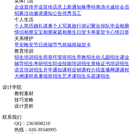
实体门店
企业宣传
开业宣传
店庆
上新通知
换季特惠
清仓减价
会员
招募
活动邀请
通知公告
优秀员工
个人生活
个人简历
婚礼请柬
个人写真
旅行游记
聚合排队
毕业相册
情侣相册
宝宝相册
家庭相册
生日贺卡
寿宴贺卡
心情日签
关系维护
早安
晚安
节日祝福
节气祝福
祝福贺卡
教育培训
招生培训
招生简章
托管班招生
早教招生
幼儿园招生
课业
辅导招生
考研招生
职业技能培训招生
资格证书培训招生
语言培训招生
开学通知
课程促销
课程介绍
直播网课
课程
大纲
课程表
暑假班招生
艺术课招生
乐器课招生
设计学院
教程素材
技巧攻略
设计赏析
联系我们
QQ：2363698210
热线：020-39340995