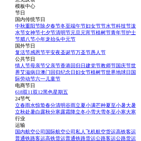
模板中心
节日
国内传统节日
中秋
重阳节
除夕
春节
冬至
端午节
妇女节
节水节
科技节
泼
水节
女神节
七夕节
清明节
元旦
元宵节
植树节
青年节
护士
节
腊八节
小年
龙抬头
中元节
国外节日
复活节
感恩节
平安夜
圣诞节
万圣节
愚人节
公共节日
情人节
母亲节
父亲节
香港回归日
建党节
教师节
国庆节
世
界艾滋病日
澳门回归纪念日
妇女节
植树节
世界地球日
国
际劳动节
六一儿童节
电商节日
618
双11
双12
黑色星期五
24节气
立春
雨水
惊蛰
春分
清明
谷雨
立夏
小满
芒种
夏至
小暑
大暑
立秋
处暑
白露
秋分
寒露
霜降
立冬
小雪
大雪
冬至
小寒
大寒
行业
运输
国内航空公司
国际航空公司
私人飞机
航空货运
高铁客运
普通铁路客运
高铁货运
普通铁路货运
公路客运
公路货运