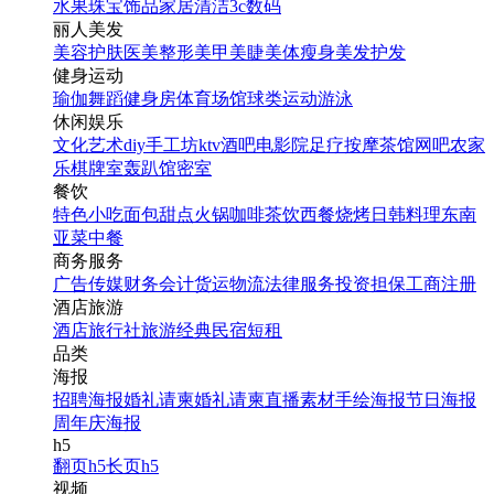
水果
珠宝饰品
家居清洁
3c数码
丽人美发
美容护肤
医美整形
美甲美睫
美体瘦身
美发护发
健身运动
瑜伽
舞蹈
健身房
体育场馆
球类运动
游泳
休闲娱乐
文化艺术
diy手工坊
ktv
酒吧
电影院
足疗按摩
茶馆
网吧
农家
乐
棋牌室
轰趴馆
密室
餐饮
特色小吃
面包甜点
火锅
咖啡茶饮
西餐
烧烤
日韩料理
东南
亚菜
中餐
商务服务
广告传媒
财务会计
货运物流
法律服务
投资担保
工商注册
酒店旅游
酒店
旅行社
旅游经典
民宿短租
品类
海报
招聘海报
婚礼请柬
婚礼请柬
直播素材
手绘海报
节日海报
周年庆海报
h5
翻页h5
长页h5
视频