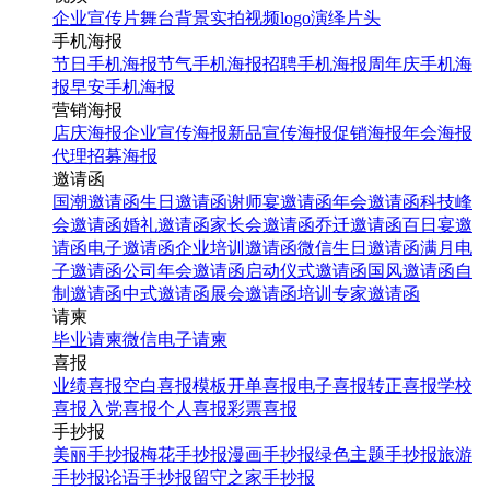
企业宣传片
舞台背景
实拍视频
logo演绎
片头
手机海报
节日手机海报
节气手机海报
招聘手机海报
周年庆手机海
报
早安手机海报
营销海报
店庆海报
企业宣传海报
新品宣传海报
促销海报
年会海报
代理招募海报
邀请函
国潮邀请函
生日邀请函
谢师宴邀请函
年会邀请函
科技峰
会邀请函
婚礼邀请函
家长会邀请函
乔迁邀请函
百日宴邀
请函
电子邀请函
企业培训邀请函
微信生日邀请函
满月电
子邀请函
公司年会邀请函
启动仪式邀请函
国风邀请函
自
制邀请函
中式邀请函
展会邀请函
培训专家邀请函
请柬
毕业请柬
微信电子请柬
喜报
业绩喜报
空白喜报模板
开单喜报
电子喜报
转正喜报
学校
喜报
入党喜报
个人喜报
彩票喜报
手抄报
美丽手抄报
梅花手抄报
漫画手抄报
绿色主题手抄报
旅游
手抄报
论语手抄报
留守之家手抄报