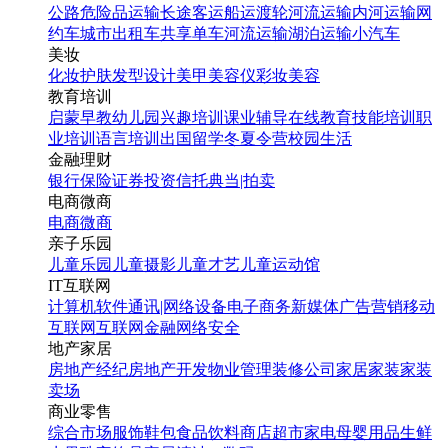
公路危险品运输
长途客运
船运
渡轮
河流运输
内河运输
网
约车
城市出租车
共享单车
河流运输
湖泊运输
小汽车
美妆
化妆
护肤
发型设计
美甲
美容仪
彩妆
美容
教育培训
启蒙早教
幼儿园
兴趣培训
课业辅导
在线教育
技能培训
职
业培训
语言培训
出国留学
冬夏令营
校园生活
金融理财
银行
保险
证券投资
信托
典当|拍卖
电商微商
电商
微商
亲子乐园
儿童乐园
儿童摄影
儿童才艺
儿童运动馆
IT互联网
计算机软件
通讯|网络设备
电子商务
新媒体
广告营销
移动
互联网
互联网金融
网络安全
地产家居
房地产经纪
房地产开发
物业管理
装修公司
家居家装
家装
卖场
商业零售
综合市场
服饰鞋包
食品饮料
商店超市
家电
母婴用品
生鲜