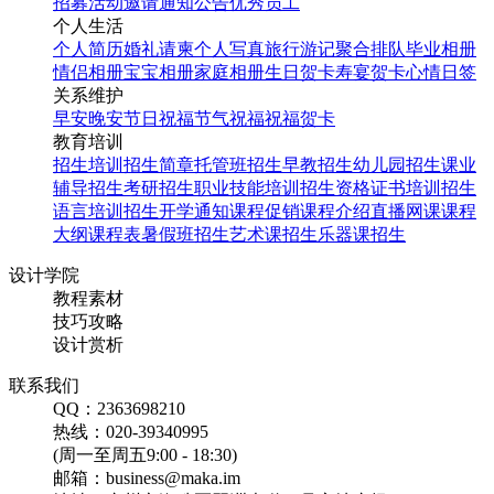
招募
活动邀请
通知公告
优秀员工
个人生活
个人简历
婚礼请柬
个人写真
旅行游记
聚合排队
毕业相册
情侣相册
宝宝相册
家庭相册
生日贺卡
寿宴贺卡
心情日签
关系维护
早安
晚安
节日祝福
节气祝福
祝福贺卡
教育培训
招生培训
招生简章
托管班招生
早教招生
幼儿园招生
课业
辅导招生
考研招生
职业技能培训招生
资格证书培训招生
语言培训招生
开学通知
课程促销
课程介绍
直播网课
课程
大纲
课程表
暑假班招生
艺术课招生
乐器课招生
设计学院
教程素材
技巧攻略
设计赏析
联系我们
QQ：2363698210
热线：020-39340995
(周一至周五9:00 - 18:30)
邮箱：business@maka.im