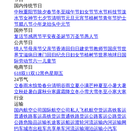
国内传统节日
中秋
重阳节
除夕
春节
冬至
端午节
妇女节
节水节
科技节
泼
水节
女神节
七夕节
清明节
元旦
元宵节
植树节
青年节
护士
节
腊八节
小年
龙抬头
中元节
国外节日
复活节
感恩节
平安夜
圣诞节
万圣节
愚人节
公共节日
情人节
母亲节
父亲节
香港回归日
建党节
教师节
国庆节
世
界艾滋病日
澳门回归纪念日
妇女节
植树节
世界地球日
国
际劳动节
六一儿童节
电商节日
618
双11
双12
黑色星期五
24节气
立春
雨水
惊蛰
春分
清明
谷雨
立夏
小满
芒种
夏至
小暑
大暑
立秋
处暑
白露
秋分
寒露
霜降
立冬
小雪
大雪
冬至
小寒
大寒
行业
运输
国内航空公司
国际航空公司
私人飞机
航空货运
高铁客运
普通铁路客运
高铁货运
普通铁路货运
公路客运
公路货运
公路危险品运输
长途客运
船运
渡轮
河流运输
内河运输
网
约车
城市出租车
共享单车
河流运输
湖泊运输
小汽车