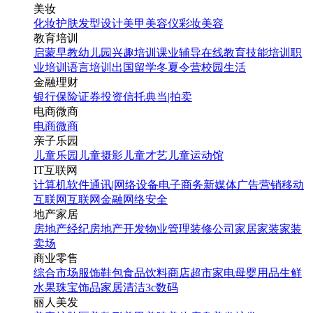
美妆
化妆
护肤
发型设计
美甲
美容仪
彩妆
美容
教育培训
启蒙早教
幼儿园
兴趣培训
课业辅导
在线教育
技能培训
职
业培训
语言培训
出国留学
冬夏令营
校园生活
金融理财
银行
保险
证券投资
信托
典当|拍卖
电商微商
电商
微商
亲子乐园
儿童乐园
儿童摄影
儿童才艺
儿童运动馆
IT互联网
计算机软件
通讯|网络设备
电子商务
新媒体
广告营销
移动
互联网
互联网金融
网络安全
地产家居
房地产经纪
房地产开发
物业管理
装修公司
家居家装
家装
卖场
商业零售
综合市场
服饰鞋包
食品饮料
商店超市
家电
母婴用品
生鲜
水果
珠宝饰品
家居清洁
3c数码
丽人美发