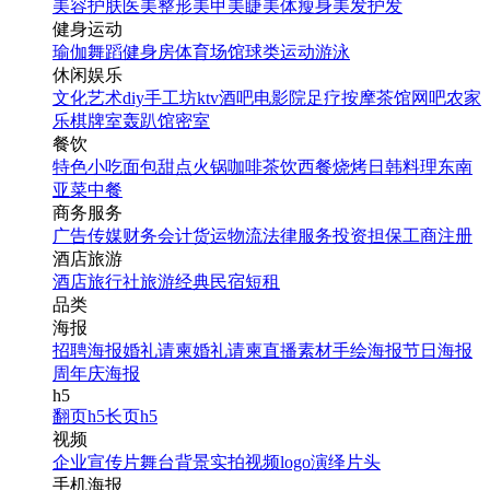
美容护肤
医美整形
美甲美睫
美体瘦身
美发护发
健身运动
瑜伽
舞蹈
健身房
体育场馆
球类运动
游泳
休闲娱乐
文化艺术
diy手工坊
ktv
酒吧
电影院
足疗按摩
茶馆
网吧
农家
乐
棋牌室
轰趴馆
密室
餐饮
特色小吃
面包甜点
火锅
咖啡茶饮
西餐
烧烤
日韩料理
东南
亚菜
中餐
商务服务
广告传媒
财务会计
货运物流
法律服务
投资担保
工商注册
酒店旅游
酒店
旅行社
旅游经典
民宿短租
品类
海报
招聘海报
婚礼请柬
婚礼请柬
直播素材
手绘海报
节日海报
周年庆海报
h5
翻页h5
长页h5
视频
企业宣传片
舞台背景
实拍视频
logo演绎
片头
手机海报