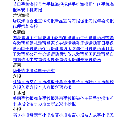
节日手机海报
节气手机海报
招聘手机海报
周年庆手机海
报
早安手机海报
营销海报
店庆海报
企业宣传海报
新品宣传海报
促销海报
年会海报
代理招募海报
邀请函
国潮邀请函
生日邀请函
谢师宴邀请函
年会邀请函
科技峰
会邀请函
婚礼邀请函
家长会邀请函
乔迁邀请函
百日宴邀
请函
电子邀请函
企业培训邀请函
微信生日邀请函
满月电
子邀请函
公司年会邀请函
启动仪式邀请函
国风邀请函
自
制邀请函
中式邀请函
展会邀请函
培训专家邀请函
请柬
毕业请柬
微信电子请柬
喜报
业绩喜报
空白喜报模板
开单喜报
电子喜报
转正喜报
学校
喜报
入党喜报
个人喜报
彩票喜报
手抄报
美丽手抄报
梅花手抄报
漫画手抄报
绿色主题手抄报
旅游
手抄报
论语手抄报
留守之家手抄报
小报
溺水小报
母亲节小报
名著小报
名言小报
名人故事小报
民