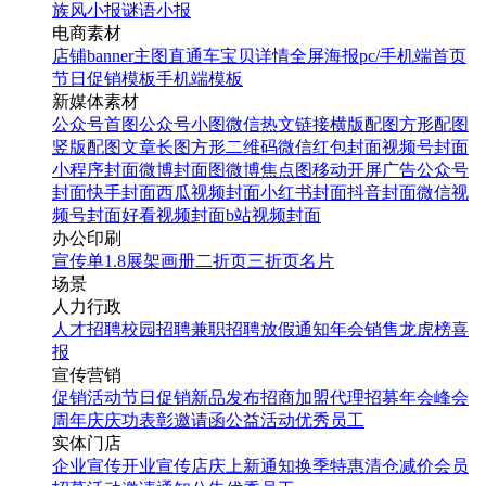
族风小报
谜语小报
电商素材
店铺banner
主图直通车
宝贝详情
全屏海报
pc/手机端首页
节日促销模板
手机端模板
新媒体素材
公众号首图
公众号小图
微信热文链接
横版配图
方形配图
竖版配图
文章长图
方形二维码
微信红包封面
视频号封面
小程序封面
微博封面图
微博焦点图
移动开屏广告
公众号
封面
快手封面
西瓜视频封面
小红书封面
抖音封面
微信视
频号封面
好看视频封面
b站视频封面
办公印刷
宣传单
1.8展架
画册
二折页
三折页
名片
场景
人力行政
人才招聘
校园招聘
兼职招聘
放假通知
年会
销售龙虎榜
喜
报
宣传营销
促销活动
节日促销
新品发布
招商加盟
代理招募
年会
峰会
周年庆
庆功表彰
邀请函
公益活动
优秀员工
实体门店
企业宣传
开业宣传
店庆
上新通知
换季特惠
清仓减价
会员