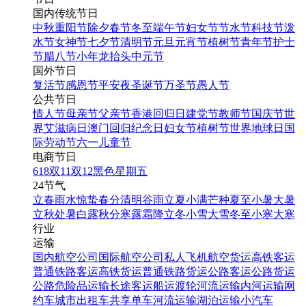
国内传统节日
中秋
重阳节
除夕
春节
冬至
端午节
妇女节
节水节
科技节
泼
水节
女神节
七夕节
清明节
元旦
元宵节
植树节
青年节
护士
节
腊八节
小年
龙抬头
中元节
国外节日
复活节
感恩节
平安夜
圣诞节
万圣节
愚人节
公共节日
情人节
母亲节
父亲节
香港回归日
建党节
教师节
国庆节
世
界艾滋病日
澳门回归纪念日
妇女节
植树节
世界地球日
国
际劳动节
六一儿童节
电商节日
618
双11
双12
黑色星期五
24节气
立春
雨水
惊蛰
春分
清明
谷雨
立夏
小满
芒种
夏至
小暑
大暑
立秋
处暑
白露
秋分
寒露
霜降
立冬
小雪
大雪
冬至
小寒
大寒
行业
运输
国内航空公司
国际航空公司
私人飞机
航空货运
高铁客运
普通铁路客运
高铁货运
普通铁路货运
公路客运
公路货运
公路危险品运输
长途客运
船运
渡轮
河流运输
内河运输
网
约车
城市出租车
共享单车
河流运输
湖泊运输
小汽车