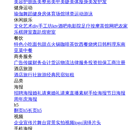
美容护肤
医美整形
美甲美睫
美体瘦身
美发护发
健身运动
瑜伽
舞蹈
健身房
体育场馆
球类运动
游泳
休闲娱乐
文化艺术
diy手工坊
ktv
酒吧
电影院
足疗按摩
茶馆
网吧
农家
乐
棋牌室
轰趴馆
密室
餐饮
特色小吃
面包甜点
火锅
咖啡茶饮
西餐
烧烤
日韩料理
东南
亚菜
中餐
商务服务
广告传媒
财务会计
货运物流
法律服务
投资担保
工商注册
酒店旅游
酒店
旅行社
旅游经典
民宿短租
品类
海报
招聘海报
婚礼请柬
婚礼请柬
直播素材
手绘海报
节日海报
周年庆海报
h5
翻页h5
长页h5
视频
企业宣传片
舞台背景
实拍视频
logo演绎
片头
手机海报