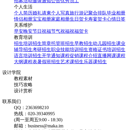
招募
活动邀请
通知公告
优秀员工
个人生活
个人简历
婚礼请柬
个人写真
旅行游记
聚合排队
毕业相册
情侣相册
宝宝相册
家庭相册
生日贺卡
寿宴贺卡
心情日签
关系维护
早安
晚安
节日祝福
节气祝福
祝福贺卡
教育培训
招生培训
招生简章
托管班招生
早教招生
幼儿园招生
课业
辅导招生
考研招生
职业技能培训招生
资格证书培训招生
语言培训招生
开学通知
课程促销
课程介绍
直播网课
课程
大纲
课程表
暑假班招生
艺术课招生
乐器课招生
设计学院
教程素材
技巧攻略
设计赏析
联系我们
QQ：2363698210
热线：020-39340995
(周一至周五9:00 - 18:30)
邮箱：business@maka.im