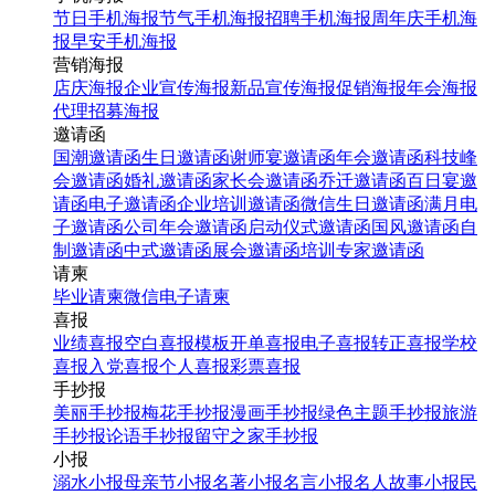
节日手机海报
节气手机海报
招聘手机海报
周年庆手机海
报
早安手机海报
营销海报
店庆海报
企业宣传海报
新品宣传海报
促销海报
年会海报
代理招募海报
邀请函
国潮邀请函
生日邀请函
谢师宴邀请函
年会邀请函
科技峰
会邀请函
婚礼邀请函
家长会邀请函
乔迁邀请函
百日宴邀
请函
电子邀请函
企业培训邀请函
微信生日邀请函
满月电
子邀请函
公司年会邀请函
启动仪式邀请函
国风邀请函
自
制邀请函
中式邀请函
展会邀请函
培训专家邀请函
请柬
毕业请柬
微信电子请柬
喜报
业绩喜报
空白喜报模板
开单喜报
电子喜报
转正喜报
学校
喜报
入党喜报
个人喜报
彩票喜报
手抄报
美丽手抄报
梅花手抄报
漫画手抄报
绿色主题手抄报
旅游
手抄报
论语手抄报
留守之家手抄报
小报
溺水小报
母亲节小报
名著小报
名言小报
名人故事小报
民