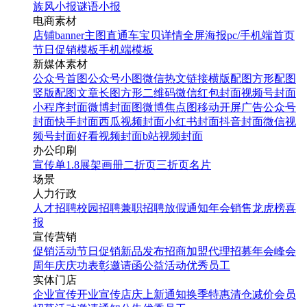
族风小报
谜语小报
电商素材
店铺banner
主图直通车
宝贝详情
全屏海报
pc/手机端首页
节日促销模板
手机端模板
新媒体素材
公众号首图
公众号小图
微信热文链接
横版配图
方形配图
竖版配图
文章长图
方形二维码
微信红包封面
视频号封面
小程序封面
微博封面图
微博焦点图
移动开屏广告
公众号
封面
快手封面
西瓜视频封面
小红书封面
抖音封面
微信视
频号封面
好看视频封面
b站视频封面
办公印刷
宣传单
1.8展架
画册
二折页
三折页
名片
场景
人力行政
人才招聘
校园招聘
兼职招聘
放假通知
年会
销售龙虎榜
喜
报
宣传营销
促销活动
节日促销
新品发布
招商加盟
代理招募
年会
峰会
周年庆
庆功表彰
邀请函
公益活动
优秀员工
实体门店
企业宣传
开业宣传
店庆
上新通知
换季特惠
清仓减价
会员