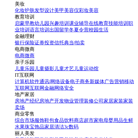
美妆
化妆
护肤
发型设计
美甲
美容仪
彩妆
美容
教育培训
启蒙早教
幼儿园
兴趣培训
课业辅导
在线教育
技能培训
职
业培训
语言培训
出国留学
冬夏令营
校园生活
金融理财
银行
保险
证券投资
信托
典当|拍卖
电商微商
电商
微商
亲子乐园
儿童乐园
儿童摄影
儿童才艺
儿童运动馆
IT互联网
计算机软件
通讯|网络设备
电子商务
新媒体
广告营销
移动
互联网
互联网金融
网络安全
地产家居
房地产经纪
房地产开发
物业管理
装修公司
家居家装
家装
卖场
商业零售
综合市场
服饰鞋包
食品饮料
商店超市
家电
母婴用品
生鲜
水果
珠宝饰品
家居清洁
3c数码
丽人美发