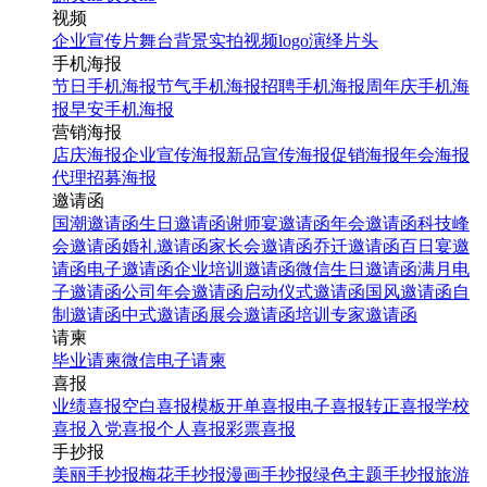
视频
企业宣传片
舞台背景
实拍视频
logo演绎
片头
手机海报
节日手机海报
节气手机海报
招聘手机海报
周年庆手机海
报
早安手机海报
营销海报
店庆海报
企业宣传海报
新品宣传海报
促销海报
年会海报
代理招募海报
邀请函
国潮邀请函
生日邀请函
谢师宴邀请函
年会邀请函
科技峰
会邀请函
婚礼邀请函
家长会邀请函
乔迁邀请函
百日宴邀
请函
电子邀请函
企业培训邀请函
微信生日邀请函
满月电
子邀请函
公司年会邀请函
启动仪式邀请函
国风邀请函
自
制邀请函
中式邀请函
展会邀请函
培训专家邀请函
请柬
毕业请柬
微信电子请柬
喜报
业绩喜报
空白喜报模板
开单喜报
电子喜报
转正喜报
学校
喜报
入党喜报
个人喜报
彩票喜报
手抄报
美丽手抄报
梅花手抄报
漫画手抄报
绿色主题手抄报
旅游