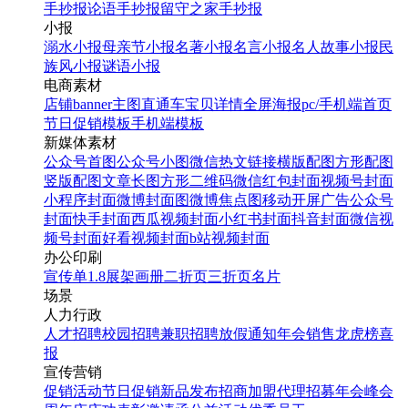
手抄报
论语手抄报
留守之家手抄报
小报
溺水小报
母亲节小报
名著小报
名言小报
名人故事小报
民
族风小报
谜语小报
电商素材
店铺banner
主图直通车
宝贝详情
全屏海报
pc/手机端首页
节日促销模板
手机端模板
新媒体素材
公众号首图
公众号小图
微信热文链接
横版配图
方形配图
竖版配图
文章长图
方形二维码
微信红包封面
视频号封面
小程序封面
微博封面图
微博焦点图
移动开屏广告
公众号
封面
快手封面
西瓜视频封面
小红书封面
抖音封面
微信视
频号封面
好看视频封面
b站视频封面
办公印刷
宣传单
1.8展架
画册
二折页
三折页
名片
场景
人力行政
人才招聘
校园招聘
兼职招聘
放假通知
年会
销售龙虎榜
喜
报
宣传营销
促销活动
节日促销
新品发布
招商加盟
代理招募
年会
峰会