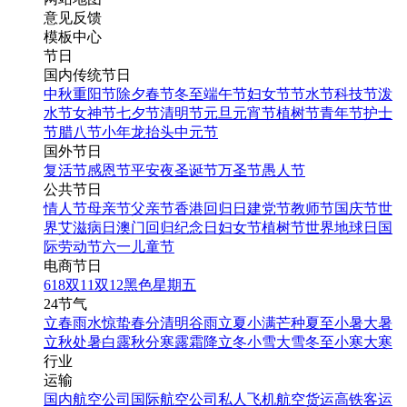
意见反馈
模板中心
节日
国内传统节日
中秋
重阳节
除夕
春节
冬至
端午节
妇女节
节水节
科技节
泼
水节
女神节
七夕节
清明节
元旦
元宵节
植树节
青年节
护士
节
腊八节
小年
龙抬头
中元节
国外节日
复活节
感恩节
平安夜
圣诞节
万圣节
愚人节
公共节日
情人节
母亲节
父亲节
香港回归日
建党节
教师节
国庆节
世
界艾滋病日
澳门回归纪念日
妇女节
植树节
世界地球日
国
际劳动节
六一儿童节
电商节日
618
双11
双12
黑色星期五
24节气
立春
雨水
惊蛰
春分
清明
谷雨
立夏
小满
芒种
夏至
小暑
大暑
立秋
处暑
白露
秋分
寒露
霜降
立冬
小雪
大雪
冬至
小寒
大寒
行业
运输
国内航空公司
国际航空公司
私人飞机
航空货运
高铁客运