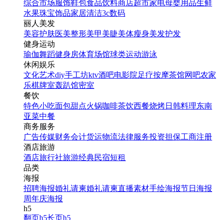
综合市场
服饰鞋包
食品饮料
商店超市
家电
母婴用品
生鲜
水果
珠宝饰品
家居清洁
3c数码
丽人美发
美容护肤
医美整形
美甲美睫
美体瘦身
美发护发
健身运动
瑜伽
舞蹈
健身房
体育场馆
球类运动
游泳
休闲娱乐
文化艺术
diy手工坊
ktv
酒吧
电影院
足疗按摩
茶馆
网吧
农家
乐
棋牌室
轰趴馆
密室
餐饮
特色小吃
面包甜点
火锅
咖啡茶饮
西餐
烧烤
日韩料理
东南
亚菜
中餐
商务服务
广告传媒
财务会计
货运物流
法律服务
投资担保
工商注册
酒店旅游
酒店
旅行社
旅游经典
民宿短租
品类
海报
招聘海报
婚礼请柬
婚礼请柬
直播素材
手绘海报
节日海报
周年庆海报
h5
翻页h5
长页h5