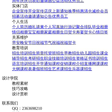
周年庆
庆功表彰
邀请函
公益活动
优秀员工
实体门店
企业宣传
开业宣传
店庆
上新通知
换季特惠
清仓减价
会员
招募
活动邀请
通知公告
优秀员工
个人生活
个人简历
婚礼请柬
个人写真
旅行游记
聚合排队
毕业相册
情侣相册
宝宝相册
家庭相册
生日贺卡
寿宴贺卡
心情日签
关系维护
早安
晚安
节日祝福
节气祝福
祝福贺卡
教育培训
招生培训
招生简章
托管班招生
早教招生
幼儿园招生
课业
辅导招生
考研招生
职业技能培训招生
资格证书培训招生
语言培训招生
开学通知
课程促销
课程介绍
直播网课
课程
大纲
课程表
暑假班招生
艺术课招生
乐器课招生
设计学院
教程素材
技巧攻略
设计赏析
联系我们
QQ：2363698210