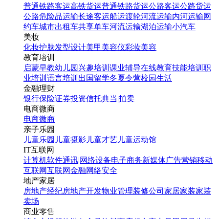
普通铁路客运
高铁货运
普通铁路货运
公路客运
公路货运
公路危险品运输
长途客运
船运
渡轮
河流运输
内河运输
网
约车
城市出租车
共享单车
河流运输
湖泊运输
小汽车
美妆
化妆
护肤
发型设计
美甲
美容仪
彩妆
美容
教育培训
启蒙早教
幼儿园
兴趣培训
课业辅导
在线教育
技能培训
职
业培训
语言培训
出国留学
冬夏令营
校园生活
金融理财
银行
保险
证券投资
信托
典当|拍卖
电商微商
电商
微商
亲子乐园
儿童乐园
儿童摄影
儿童才艺
儿童运动馆
IT互联网
计算机软件
通讯|网络设备
电子商务
新媒体
广告营销
移动
互联网
互联网金融
网络安全
地产家居
房地产经纪
房地产开发
物业管理
装修公司
家居家装
家装
卖场
商业零售