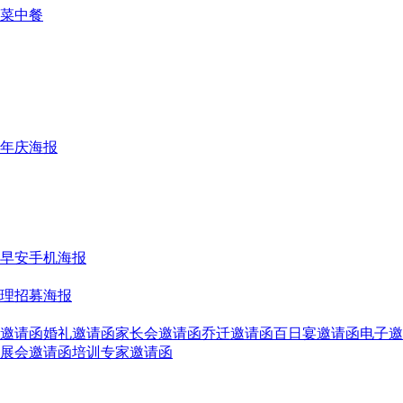
菜
中餐
年庆海报
早安手机海报
理招募海报
邀请函
婚礼邀请函
家长会邀请函
乔迁邀请函
百日宴邀请函
电子邀
展会邀请函
培训专家邀请函