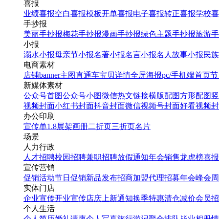
喜报
业绩喜报
空白喜报模板
开单喜报
电子喜报
转正喜报
学校喜
手抄报
美丽手抄报
梅花手抄报
漫画手抄报
绿色主题手抄报
旅游手
小报
溺水小报
母亲节小报
名著小报
名言小报
名人故事小报
民族
电商素材
店铺banner
主图直通车
宝贝详情
全屏海报
pc/手机端首页
节
新媒体素材
公众号首图
公众号小图
微信热文链接
横版配图
方形配图
竖
视频封面
小红书封面
抖音封面
微信视频号封面
好看视频封
办公印刷
宣传单
1.8展架
画册
二折页
三折页
名片
场景
人力行政
人才招聘
校园招聘
兼职招聘
放假通知
年会
销售龙虎榜
喜报
宣传营销
促销活动
节日促销
新品发布
招商加盟
代理招募
年会
峰会
周
实体门店
企业宣传
开业宣传
店庆
上新通知
换季特惠
清仓减价
会员招
个人生活
个人简历
婚礼请柬
个人写真
旅行游记
聚合排队
毕业相册
情