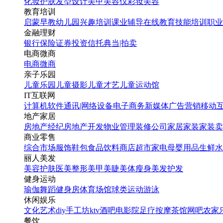
化妆
护肤
发型设计
美甲
美容仪
彩妆
美容
教育培训
启蒙早教
幼儿园
兴趣培训
课业辅导
在线教育
技能培训
职业
金融理财
银行
保险
证券投资
信托
典当|拍卖
电商微商
电商
微商
亲子乐园
儿童乐园
儿童摄影
儿童才艺
儿童运动馆
IT互联网
计算机软件
通讯|网络设备
电子商务
新媒体
广告营销
移动
地产家居
房地产经纪
房地产开发
物业管理
装修公司
家居家装
家装卖
商业零售
综合市场
服饰鞋包
食品饮料
商店超市
家电
母婴用品
生鲜水
丽人美发
美容护肤
医美整形
美甲美睫
美体瘦身
美发护发
健身运动
瑜伽
舞蹈
健身房
体育场馆
球类运动
游泳
休闲娱乐
文化艺术
diy手工坊
ktv
酒吧
电影院
足疗按摩
茶馆
网吧
农家
餐饮