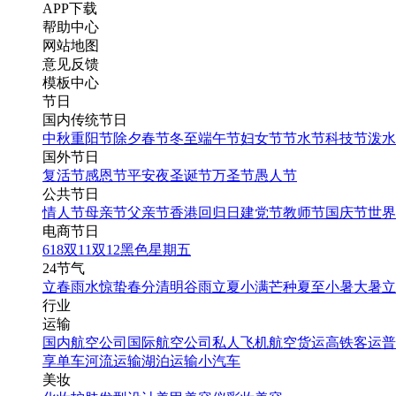
APP下载
帮助中心
网站地图
意见反馈
模板中心
节日
国内传统节日
中秋
重阳节
除夕
春节
冬至
端午节
妇女节
节水节
科技节
泼水
国外节日
复活节
感恩节
平安夜
圣诞节
万圣节
愚人节
公共节日
情人节
母亲节
父亲节
香港回归日
建党节
教师节
国庆节
世界
电商节日
618
双11
双12
黑色星期五
24节气
立春
雨水
惊蛰
春分
清明
谷雨
立夏
小满
芒种
夏至
小暑
大暑
立
行业
运输
国内航空公司
国际航空公司
私人飞机
航空货运
高铁客运
普
享单车
河流运输
湖泊运输
小汽车
美妆