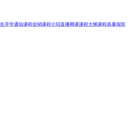
生
开学通知
课程促销
课程介绍
直播网课
课程大纲
课程表
暑假班