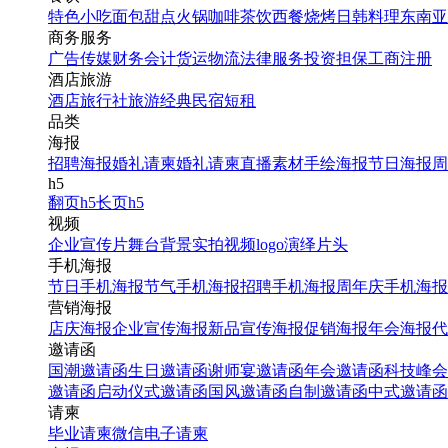
特色小吃
面包甜点
火锅
咖啡茶饮
西餐
烧烤
日韩料理
东南亚
商务服务
广告传媒
财务会计
货运物流
法律服务
投资担保
工商注册
酒店旅游
酒店
旅行社
旅游经典
民宿短租
品类
海报
招聘海报
婚礼请柬
婚礼请柬
直播素材
手绘海报
节日海报
周
h5
翻页h5
长页h5
视频
企业宣传片
舞台背景
实拍视频
logo演绎
片头
手机海报
节日手机海报
节气手机海报
招聘手机海报
周年庆手机海报
营销海报
店庆海报
企业宣传海报
新品宣传海报
促销海报
年会海报
代
邀请函
国潮邀请函
生日邀请函
谢师宴邀请函
年会邀请函
科技峰会
邀请函
启动仪式邀请函
国风邀请函
自制邀请函
中式邀请函
请柬
毕业请柬
微信电子请柬