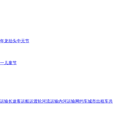
年
龙抬头
中元节
一儿童节
运输
长途客运
船运
渡轮
河流运输
内河运输
网约车
城市出租车
共