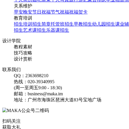
关系维护
早安
晚安
节日祝福
节气祝福
祝福贺卡
教育培训
招生培训
招生简章
托管班招生
早教招生
幼儿园招生
课业辅
招生
艺术课招生
乐器课招生
设计学院
教程素材
技巧攻略
设计赏析
联系我们
QQ：2363698210
热线：020-39340995
(周一至周五9:00 - 18:30)
邮箱：business@maka.im
地址：广州市海珠区琶洲大道83号宝地广场
扫码关注
获取大礼