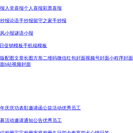
报
入党喜报
个人喜报
彩票喜报
抄报
论语手抄报
留守之家手抄报
风小报
谜语小报
日促销模板
手机端模板
版配图
文章长图
方形二维码
微信红包封面
视频号封面
小程序封面
面
b站视频封面
年庆
庆功表彰
邀请函
公益活动
优秀员工
募
活动邀请
通知公告
优秀员工
侣相册
宝宝相册
家庭相册
生日贺卡
寿宴贺卡
心情日签