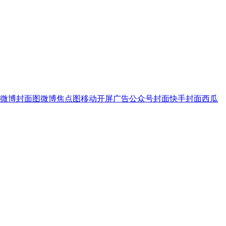
微博封面图
微博焦点图
移动开屏广告
公众号封面
快手封面
西瓜