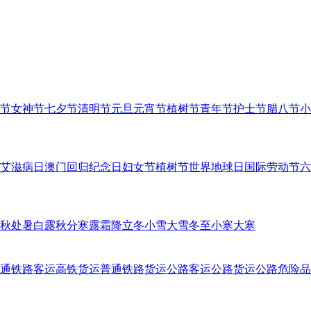
节
女神节
七夕节
清明节
元旦
元宵节
植树节
青年节
护士节
腊八节
小
艾滋病日
澳门回归纪念日
妇女节
植树节
世界地球日
国际劳动节
六
秋
处暑
白露
秋分
寒露
霜降
立冬
小雪
大雪
冬至
小寒
大寒
通铁路客运
高铁货运
普通铁路货运
公路客运
公路货运
公路危险品