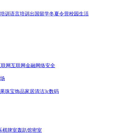
培训
语言培训
出国留学
冬夏令营
校园生活
互联网
互联网金融
网络安全
场
果
珠宝饰品
家居清洁
3c数码
乐
棋牌室
轰趴馆
密室